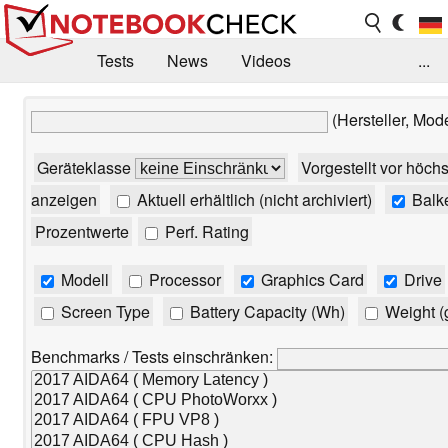
Tests
News
Videos
...
Benchmarks & Tech
Externe Tests
(Hersteller, Mod
Kaufberatung
Deals
Suche
Jobs
Geräteklasse
Vorgestellt vor höch
Forum
anzeigen
Aktuell erhältlich (nicht archiviert)
Balk
Prozentwerte
Perf. Rating
Modell
Processor
Graphics Card
Drive
Screen Type
Battery Capacity (Wh)
Weight (
Benchmarks / Tests einschränken: