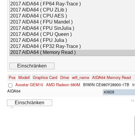
Pos
Modell
Graphics Card
Drive
wifi_name
AIDA64 Memory Read
Aoostar GEM10
AMD Radeon 680M
BIWIN CE980Y28900-1TB
I
43828
(-)
Cns