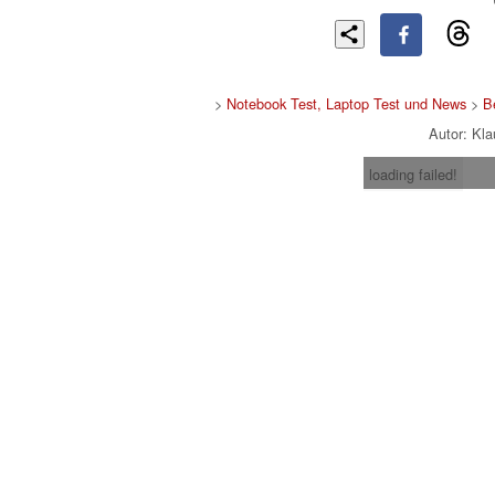
>
Notebook Test, Laptop Test und News
>
B
Autor: Kl
loading failed!