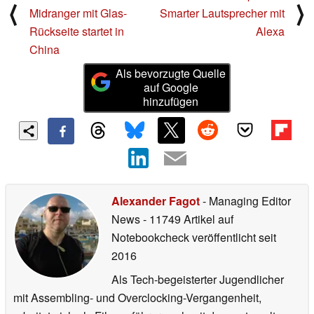
⟨
⟩
Midranger mit Glas-
Smarter Lautsprecher mit
Rückseite startet in
Alexa
China
Als bevorzugte Quelle
auf Google
hinzufügen
Alexander Fagot
- Managing Editor
News
- 11749 Artikel auf
Notebookcheck veröffentlicht
seit
2016
Als Tech-begeisterter Jugendlicher
mit Assembling- und Overclocking-Vergangenheit,