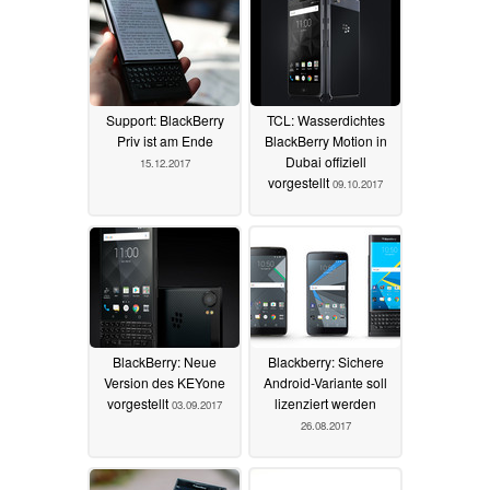
Support: BlackBerry
TCL: Wasserdichtes
Priv ist am Ende
BlackBerry Motion in
Dubai offiziell
15.12.2017
vorgestellt
09.10.2017
BlackBerry: Neue
Blackberry: Sichere
Version des KEYone
Android-Variante soll
vorgestellt
lizenziert werden
03.09.2017
26.08.2017