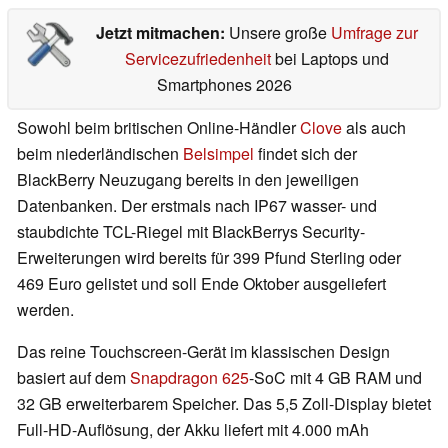
Jetzt mitmachen:
Unsere große
Umfrage zur
Servicezufriedenheit
bei Laptops und
Smartphones 2026
Sowohl beim britischen Online-Händler
Clove
als auch
beim niederländischen
Belsimpel
findet sich der
BlackBerry Neuzugang bereits in den jeweiligen
Datenbanken. Der erstmals nach IP67 wasser- und
staubdichte TCL-Riegel mit BlackBerrys Security-
Erweiterungen wird bereits für 399 Pfund Sterling oder
469 Euro gelistet und soll Ende Oktober ausgeliefert
werden.
Das reine Touchscreen-Gerät im klassischen Design
basiert auf dem
Snapdragon 625
-SoC mit 4 GB RAM und
32 GB erweiterbarem Speicher. Das 5,5 Zoll-Display bietet
Full-HD-Auflösung, der Akku liefert mit 4.000 mAh