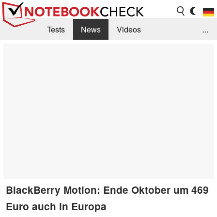
Tests
News
Videos
...
Benchmarks & Tech
Externe Tests
Kaufberatung
Deals
Suche
Jobs
Forum
BlackBerry Motion: Ende Oktober um 469
Euro auch in Europa