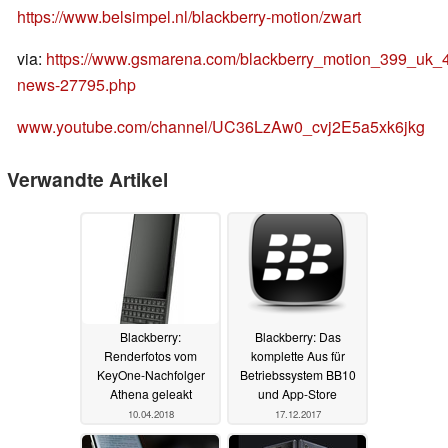
https://www.belsimpel.nl/blackberry-motion/zwart
via:
https://www.gsmarena.com/blackberry_motion_399_uk_
news-27795.php
www.youtube.com/channel/UC36LzAw0_cvj2E5a5xk6jkg
Verwandte Artikel
Blackberry:
Blackberry: Das
Renderfotos vom
komplette Aus für
KeyOne-Nachfolger
Betriebssystem BB10
Athena geleakt
und App-Store
10.04.2018
17.12.2017