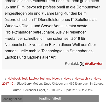
arbeitete ich als Filmvorführer noch mit dem guten alten
35 mm Film, bevor ich professionell in die Computerwelt
eingestiegen bin und 7 Jahre lang Kunden beim
österreichischen IT-Dienstleister Iphos IT Solutions als
Windows Client- und Server-Administrator sowie
Projektmanager betreut habe. Als viel reisender
Freelancer schreibe ich nun schon seit 2016 für
Notebookcheck von allen Ecken dieser Welt aus über
brandaktuelle mobile Technologien in Smartphones,
Laptops und Gadgets aller Art.
Kontakt:
@alfawien
>
Notebook Test, Laptop Test und News
>
News
>
Newsarchiv
>
News
2017-10
> BlackBerry Motion: Ende Oktober um 469 Euro auch in Europa
Autor: Alexander Fagot, 19.10.2017 (Update: 18.02.2026)
loading failed!
loading failed!