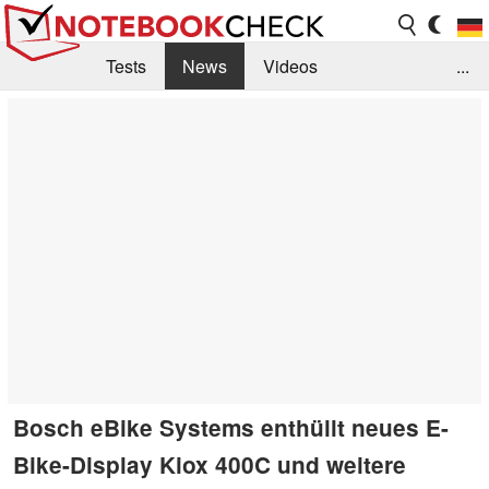
Tests
News
Videos
...
Benchmarks & Tech
Externe Tests
Kaufberatung
Deals
Suche
Jobs
Forum
Bosch eBike Systems enthüllt neues E-
Bike-Display Kiox 400C und weitere