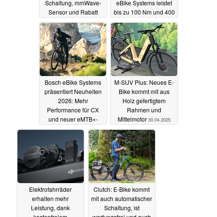
Schaltung, mmWave-
eBike Systems leistet
Sensor und Rabatt
bis zu 100 Nm und 400
Prozent
04.05.2025
01.05.2025
Bosch eBike Systems
M-SUV Plus: Neues E-
präsentiert Neuheiten
Bike kommt mit aus
2026: Mehr
Holz gefertigtem
Performance für CX
Rahmen und
und neuer eMTB+-
Mittelmotor
30.04.2025
Modus
01.05.2025
Elektrofahrräder
Clutch: E-Bike kommt
erhalten mehr
mit auch automatischer
Leistung, dank
Schaltung, ist
kostenfreiem
wartungsfrei und auch