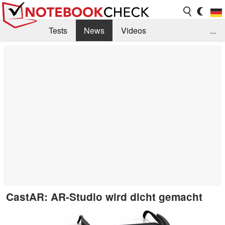
Tests
News
Videos
...
Benchmarks & Tech
Externe Tests
Kaufberatung
Deals
Suche
Jobs
Forum
CastAR: AR-Studio wird dicht gemacht