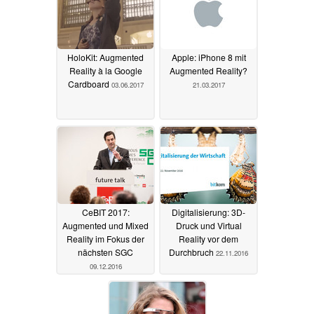
HoloKit: Augmented
Apple: iPhone 8 mit
Reality à la Google
Augmented Reality?
Cardboard
03.06.2017
21.03.2017
CeBIT 2017:
Digitalisierung: 3D-
Augmented und Mixed
Druck und Virtual
Reality im Fokus der
Reality vor dem
nächsten SGC
Durchbruch
22.11.2016
09.12.2016