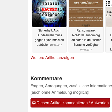
Sicherheit: Auch
Ransomware:
Bundeswehr muss
NoMoreRansom.org
E
gegen Cyberattacken
ab sofort in deutscher
aufrüsten
Sprache verfügbar
22.05.2017
k
07.04.2017
Weitere Artikel anzeigen
Kommentare
Fragen, Anregungen, zusätzliche Informatione
(auch ohne Anmeldung möglich)!
Diesen Artikel kommentieren / Antworten