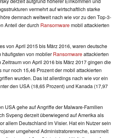
ersky derzeit aufgrund höherer Einkommen und
strukturen vermehrt auf wirtschaftlich starke
ehöre demnach weltweit nach wie vor zu den Top-3-
n Anteil der durch
Ransomware
mobil attackierten
es von April 2015 bis März 2016, waren deutsche
m häufigsten von mobiler
Ransomware
attackierten
m Zeitraum von April 2016 bis März 2017 gingen die
s nur noch 15,46 Prozent der mobil attackierten
ffen wurden. Das ist allerdings nach wie vor ein
hinter den USA (18,65 Prozent) und Kanada (17,97
n USA gehe auf Angriffe der Malware-Familien
ch Svpeng derzeit überwiegend auf Amerika als
or allem Deutschland im Visier. Hat ein Nutzer sein
r Trojaner umgehend Administratorenreche, sammelt