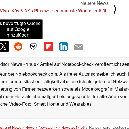
Neuere News
⟩
Vivo: X9s & X9s Plus werden nächste Woche enthüllt
s bevorzugte Quelle
auf Google
hinzufügen
Editor News
- 14667 Artikel auf Notebookcheck veröffentlicht
sei
eur bei Notebookcheck.com. Als freier Autor schreibe ich auch 
ner journalistischen Tätigkeit arbeitete ich als gelernter Netzw
ierung von Firmennetzwerken sowie als Modefotograf in Mailan
 mein Herz als ehemaliger Leistungssportler für alle Arten von
reiche Video/Foto, Smart Home und Wearables.
est und News
>
News
>
Newsarchiv
>
News 2017-06
> Ransomware: Deutschland