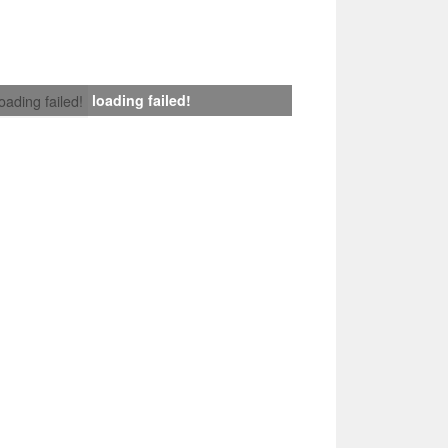
loading failed!
loading failed!