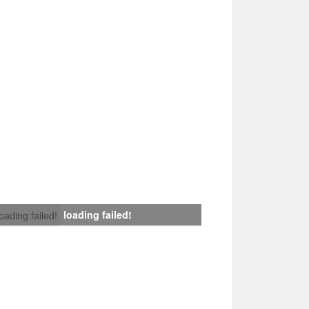
loading failed!
loading failed!