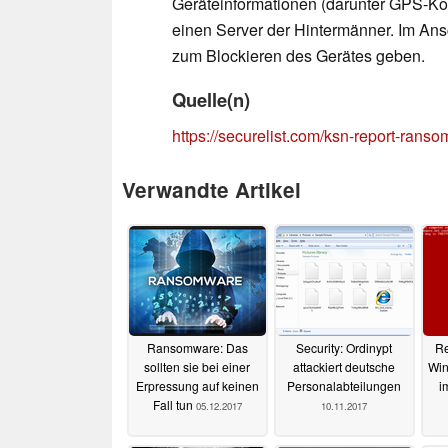
Geräteinformationen (darunter GPS-Koo
einen Server der Hintermänner. Im Ans
zum Blockieren des Gerätes geben.
Quelle(n)
https://securelist.com/ksn-report-ran
Verwandte Artikel
Ransomware: Das
Security: Ordinypt
Re
sollten sie bei einer
attackiert deutsche
Wi
Erpressung auf keinen
Personalabteilungen
i
Fall tun
05.12.2017
10.11.2017