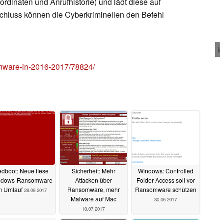
rdinaten und Anrufhistorie) und lädt diese auf
chluss können die Cyberkriminellen den Befehl
somware-in-2016-2017/78824/
dboot: Neue fiese
Sicherheit: Mehr
Windows: Controlled
ndows-Ransomware
Attacken über
Folder Access soll vor
m Umlauf
Ransomware, mehr
Ransomware schützen
28.09.2017
Malware auf Mac
30.06.2017
10.07.2017