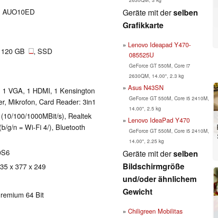
el, AUO10ED
Geräte mit der
selben
Grafikkarte
Lenovo Ideapad Y470-
, 120 GB
, SSD
085525U
GeForce GT 550M, Core i7
2630QM, 14.00", 2.3 kg
Asus N43SN
, 1 VGA, 1 HDMI, 1 Kensington
GeForce GT 550M, Core i5 2410M,
r, Mikrofon, Card Reader: 3in1
14.00", 2.5 kg
 (10/100/1000MBit/s), Realtek
Lenovo IdeaPad Y470
g/n = Wi-Fi 4/), Bluetooth
GeForce GT 550M, Core i5 2410M,
14.00", 2.25 kg
0S6
Geräte mit der
selben
Bildschirmgröße
 35 x 377 x 249
und/oder ähnlichem
Gewicht
remium 64 Bit
Chiligreen Mobilitas