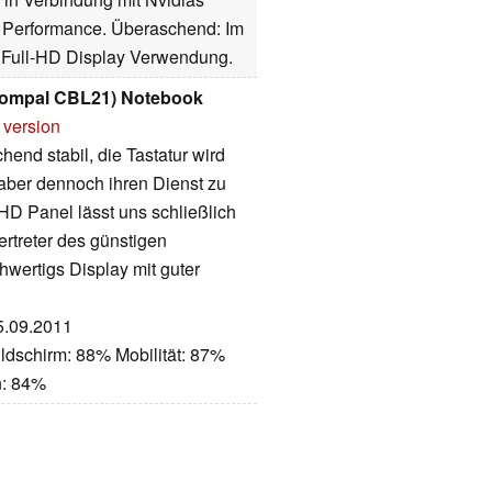
a Performance. Überaschend: Im
s Full-HD Display Verwendung.
(Compal CBL21) Notebook
 version
end stabil, die Tastatur wird
aber dennoch ihren Dienst zu
-HD Panel lässt uns schließlich
ertreter des günstigen
wertigs Display mit guter
15.09.2011
ldschirm: 88% Mobilität: 87%
n: 84%