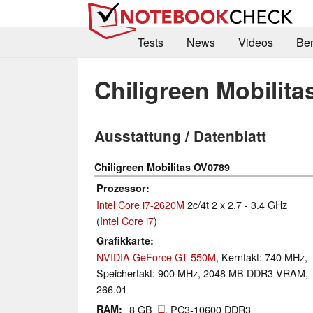
Tests
News
Videos
Be
Chiligreen Mobilit
Ausstattung / Datenblatt
Chiligreen Mobilitas OV0789
Prozessor
Intel Core i7-2620M
2c/4t 2 x 2.7 - 3.4 GHz
(
Intel Core i7
)
Grafikkarte
NVIDIA GeForce GT 550M
, Kerntakt: 740 MHz,
Speichertakt: 900 MHz, 2048 MB DDR3 VRAM,
266.01
RAM
8 GB
, PC3-10600 DDR3