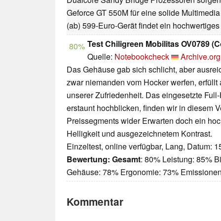
Geforce GT 550M für eine solide Multimedi
(ab) 599-Euro-Gerät findet ein hochwertige
Test Chiligreen Mobilitas OV0789 
80%
Quelle:
Notebookcheck
Archive.org
Das Gehäuse gab sich schlicht, aber ausreich
zwar niemanden vom Hocker werfen, erfüllt 
unserer Zufriedenheit. Das eingesetzte Full
erstaunt hochblicken, finden wir in diesem V
Preissegments wider Erwarten doch ein hoch
Helligkeit und ausgezeichnetem Kontrast.
Einzeltest, online verfügbar, Lang, Datum: 
Bewertung:
Gesamt
: 80% Leistung: 85% Bi
Gehäuse: 78% Ergonomie: 73% Emissione
Kommentar