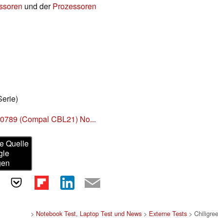
essoren
und der
Prozessoren
Serie)
OV0789 (Compal CBL21) No...
e Quelle
gle
gen
>
Notebook Test, Laptop Test und News
>
Externe Tests
> Chiligre