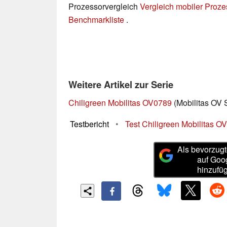
Prozessorvergleich
Vergleich mobiler Proz
Benchmarkliste
.
Weitere Artikel zur Serie
Chiligreen Mobilitas OV0789
(Mobilitas OV 
Testbericht
•
Test Chiligreen Mobilitas 
Als bevorzugt
auf Goo
hinzufü