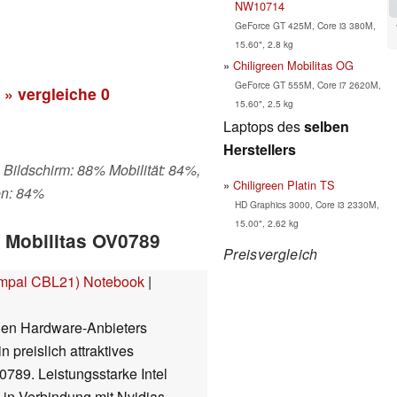
NW10714
GeForce GT 425M, Core i3 380M,
15.60", 2.8 kg
Chiligreen Mobilitas OG
GeForce GT 555M, Core i7 2620M,
» vergleiche
0
15.60", 2.5 kg
Laptops des
selben
Herstellers
 Bildschirm: 88% Mobilität: 84%,
Chiligreen Platin TS
en: 84%
HD Graphics 3000, Core i3 2330M,
15.00", 2.62 kg
n Mobilitas OV0789
Preisvergleich
Compal CBL21) Notebook
|
chen Hardware-Anbieters
 preislich attraktives
789. Leistungsstarke Intel
in Verbindung mit Nvidias