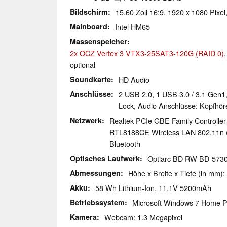
Bildschirm
15.60 Zoll 16:9, 1920 x 1080 Pix
Mainboard
Intel HM65
Massenspeicher
2x OCZ Vertex 3 VTX3-25SAT3-120G (RAID 0)
optional
Soundkarte
HD Audio
Anschlüsse
2 USB 2.0, 1 USB 3.0 / 3.1 Gen1
Lock, Audio Anschlüsse: Kopfhöre
Netzwerk
Realtek PCIe GBE Family Controller
RTL8188CE Wireless LAN 802.11n (b/
Bluetooth
Optisches Laufwerk
Optiarc BD RW BD-573
Abmessungen
Höhe x Breite x Tiefe (in mm):
Akku
58 Wh Lithium-Ion, 11.1V 5200mAh
Betriebssystem
Microsoft Windows 7 Home P
Kamera
Webcam: 1.3 Megapixel