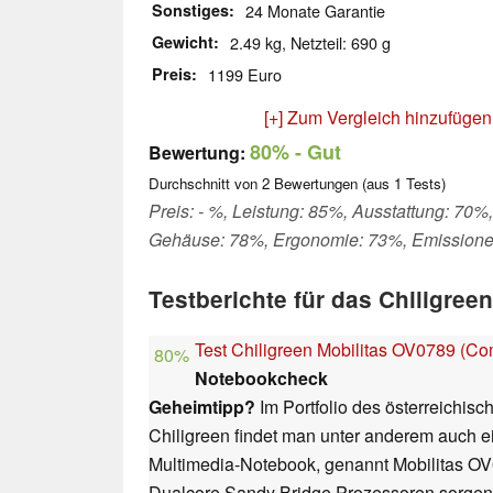
Sonstiges
24 Monate Garantie
Gewicht
2.49 kg, Netzteil: 690 g
Preis
1199 Euro
[+] Zum Vergleich hinzufügen
80%
- Gut
Bewertung:
Durchschnitt von
2
Bewertungen (aus
1
Tests)
Preis: - %, Leistung: 85%, Ausstattung: 70%,
Gehäuse: 78%, Ergonomie: 73%, Emission
Testberichte für das Chiligree
Test Chiligreen Mobilitas OV0789 (
80%
Notebookcheck
Geheimtipp?
Im Portfolio des österreichis
Chiligreen findet man unter anderem auch ein
Multimedia-Notebook, genannt Mobilitas OV0
Dualcore Sandy Bridge Prozessoren sorgen 