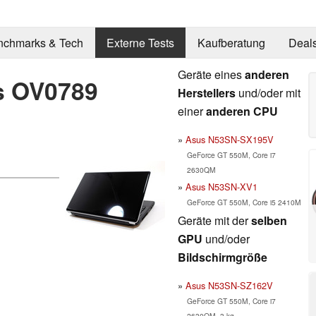
nchmarks & Tech
Externe Tests
Kaufberatung
Deal
Geräte eines
anderen
as OV0789
Herstellers
und/oder mit
einer
anderen CPU
Asus N53SN-SX195V
GeForce GT 550M, Core i7
2630QM
Asus N53SN-XV1
GeForce GT 550M, Core i5 2410M
Geräte mit der
selben
GPU
und/oder
Bildschirmgröße
Asus N53SN-SZ162V
GeForce GT 550M, Core i7
2630QM, 3 kg