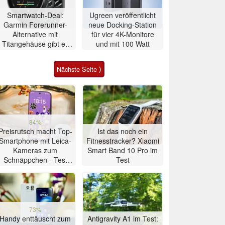
Smartwatch-Deal:
Ugreen veröffentlicht
Garmin Forerunner-
neue Docking-Station
Alternative mit
für vier 4K-Monitore
Titangehäuse gibt es
und mit 100 Watt
zum Allzeit-Bestpreis
Nächste Seite ⟩
84%
Preisrutsch macht Top-
Ist das noch ein
Smartphone mit Leica-
Fitnesstracker? Xiaomi
Kameras zum
Smart Band 10 Pro im
Schnäppchen - Test
Test
Xiaomi 17T
73%
Handy enttäuscht zum
Antigravity A1 im Test: