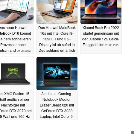
Das neue Huawei
Das Huawei MateBook
Xiaomi Book Pro 2022
teBook D16 kommt
16s mit Intel Core i9-
startet gemeinsam mit
t einem schnelleren
12900H und 3:2-
den Xiaomi 12S Leica-
Prozessor nach
Display ist ab sofort in
Flaggschiffen
28.06.2022
utschland
Deutschland erhältlich
29.06.2022
29.06.2022
as XMG Fusion 15
Aldi bietet Gaming-
hält endlich einen
Notebook Medion
Nachfolger mit
Erazer Beast X20 mit
orce RTX 3070 bei
GeForce RTX 3080
5 Watt und 165 Hz
Laptop, Intel Core i9-
D-Display
11900H und 300 Hz an
28.06.2022
26.06.2022