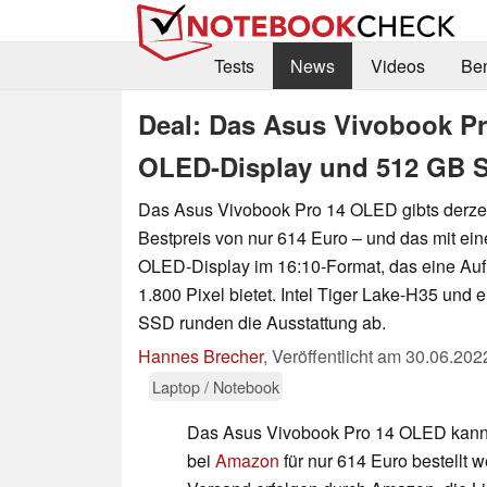
Tests
News
Videos
Be
Deal: Das Asus Vivobook Pr
OLED-Display und 512 GB SS
Das Asus Vivobook Pro 14 OLED gibts derze
Bestpreis von nur 614 Euro – und das mit ei
OLED-Display im 16:10-Format, das eine Auf
1.800 Pixel bietet. Intel Tiger Lake-H35 und
SSD runden die Ausstattung ab.
Hannes Brecher
,
Veröffentlicht am
30.06.202
Laptop / Notebook
Das Asus Vivobook Pro 14 OLED kann d
bei
Amazon
für nur 614 Euro bestellt 