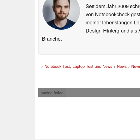
Seit dem Jahr 2009 schre
von Notebookcheck gest
meiner lebenslangen Lei
Design-Hintergrund als A
Branche.
>
Notebook Test, Laptop Test und News
>
News
>
News
loading failed!