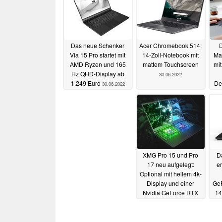
Das neue Schenker
Acer Chromebook 514:
Via 15 Pro startet mit
14-Zoll-Notebook mit
Ma
AMD Ryzen und 165
mattem Touchscreen
mi
Hz QHD-Display ab
30.06.2022
1.249 Euro
De
30.06.2022
XMG Pro 15 und Pro
D
17 neu aufgelegt:
er
Optional mit hellem 4k-
Display und einer
GeF
Nvidia GeForce RTX
14
3080 Ti
QH
28.06.2022