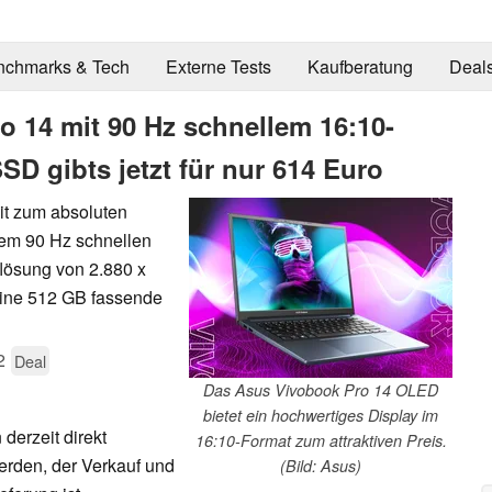
nchmarks & Tech
Externe Tests
Kaufberatung
Deal
o 14 mit 90 Hz schnellem 16:10-
D gibts jetzt für nur 614 Euro
it zum absoluten
nem 90 Hz schnellen
lösung von 2.880 x
 eine 512 GB fassende
2
Deal
Das Asus Vivobook Pro 14 OLED
bietet ein hochwertiges Display im
erzeit direkt
16:10-Format zum attraktiven Preis.
werden, der Verkauf und
(Bild: Asus)