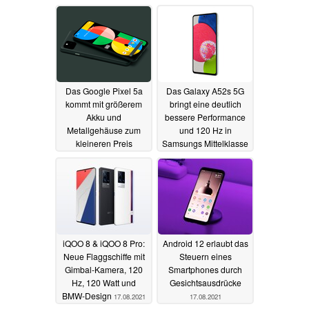
Das Google Pixel 5a
Das Galaxy A52s 5G
kommt mit größerem
bringt eine deutlich
Akku und
bessere Performance
Metallgehäuse zum
und 120 Hz in
kleineren Preis
Samsungs Mittelklasse
17.08.2021
17.08.2021
iQOO 8 & iQOO 8 Pro:
Android 12 erlaubt das
Neue Flaggschiffe mit
Steuern eines
Gimbal-Kamera, 120
Smartphones durch
Hz, 120 Watt und
Gesichtsausdrücke
BMW-Design
17.08.2021
17.08.2021