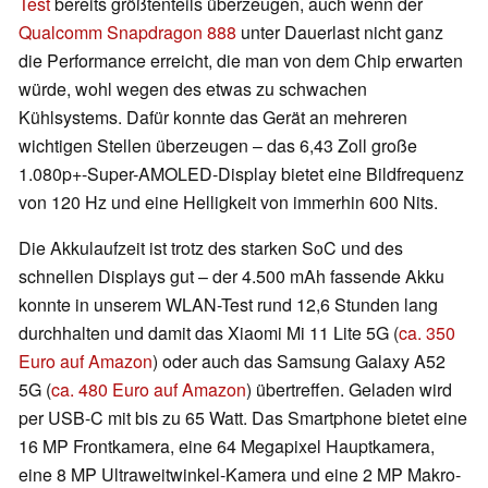
Test
bereits größtenteils überzeugen, auch wenn der
Qualcomm Snapdragon 888
unter Dauerlast nicht ganz
die Performance erreicht, die man von dem Chip erwarten
würde, wohl wegen des etwas zu schwachen
Kühlsystems. Dafür konnte das Gerät an mehreren
wichtigen Stellen überzeugen – das 6,43 Zoll große
1.080p+-Super-AMOLED-Display bietet eine Bildfrequenz
von 120 Hz und eine Helligkeit von immerhin 600 Nits.
Die Akkulaufzeit ist trotz des starken SoC und des
schnellen Displays gut – der 4.500 mAh fassende Akku
konnte in unserem WLAN-Test rund 12,6 Stunden lang
durchhalten und damit das Xiaomi Mi 11 Lite 5G (
ca. 350
Euro auf Amazon
) oder auch das Samsung Galaxy A52
5G (
ca. 480 Euro auf Amazon
) übertreffen. Geladen wird
per USB-C mit bis zu 65 Watt. Das Smartphone bietet eine
16 MP Frontkamera, eine 64 Megapixel Hauptkamera,
eine 8 MP Ultraweitwinkel-Kamera und eine 2 MP Makro-