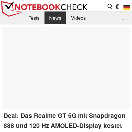
Tests
News
Videos
...
Benchmarks & Tech
Externe Tests
Kaufberatung
Deals
Suche
Jobs
Forum
Deal: Das Realme GT 5G mit Snapdragon
888 und 120 Hz AMOLED-Display kostet