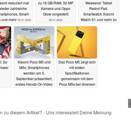
aomi reduziert mal
zu 16 GB RAM, 50 MP
Weekend: Tablet
wieder zahlreiche
Kamera und Oppo
Redmi Pad,
artphones, Smart-
Glow vorgestellt
Smartwatch Xiaomi
s und mehr
Watch S1 und mehr zu
09.01.2023
08.01.2023
Top-Preisen im
Angebot
07.01.2023
5: So
Xiaomi Poco M5 und
Das Poco M5 zeigt sich
 Power
M5s: Smartphones
mit ersten
werden am 5.
Spezifikationen
September präsentiert,
gemeinsam mit dem
erstes Hands-On-Video
Poco M5s bei diversen
online
Stellen
29.08.2022
21.07.2022
n zu diesem Artikel? - Uns interessiert Deine Meinung