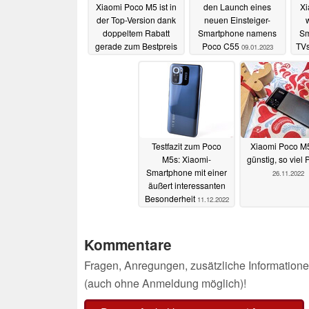
Xiaomi Poco M5 ist in
den Launch eines
Xi
der Top-Version dank
neuen Einsteiger-
doppeltem Rabatt
Smartphone namens
Sm
gerade zum Bestpreis
Poco C55
TV
09.01.2023
zu haben
17.02.2023
Testfazit zum Poco
Xiaomi Poco M
M5s: Xiaomi-
günstig, so viel
Smartphone mit einer
26.11.2022
äußert interessanten
Besonderheit
11.12.2022
Kommentare
Fragen, Anregungen, zusätzliche Informatione
(auch ohne Anmeldung möglich)!