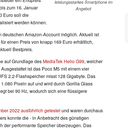
tsteuer ein Endpreis
leistungsstarkes Smartphone im
 bis zum 16. Januar
Angebot
0 Euro soll die
ealisiert werden können.
em deutschen Amazon-Account möglich. Aktuell ist
für einen Preis von knapp 169 Euro erhältlich,
tuell Bestpreis.
ne auf Grundlage des
MediaTek Helio G99
, welcher
Ausgestattet ist das Poco M5 mit einem vier
UFS 2.2-Flashspeicher misst 128 Gigabyte. Das
x 1.080 Pixeln auf und wird durch Gorilla Glass
iegt bei 90 Hz, wodurch sich eine flüssigere
er 2022 ausführlich getestet
und waren durchaus
s konnte die - in Anbetracht des günstigen
ch der performante Speicher überzeugen. Das