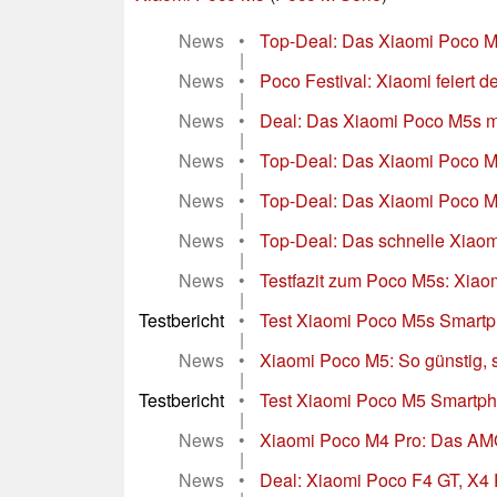
News
•
Top-Deal: Das Xiaomi Poco M5s
|
News
•
Poco Festival: Xiaomi feiert 
|
News
•
Deal: Das Xiaomi Poco M5s mi
|
News
•
Top-Deal: Das Xiaomi Poco M5
|
News
•
Top-Deal: Das Xiaomi Poco M
|
News
•
Top-Deal: Das schnelle Xiaomi
|
News
•
Testfazit zum Poco M5s: Xiaom
|
Testbericht
•
Test Xiaomi Poco M5s Smartph
|
News
•
Xiaomi Poco M5: So günstig, 
|
Testbericht
•
Test Xiaomi Poco M5 Smartpho
|
News
•
Xiaomi Poco M4 Pro: Das AMOL
|
News
•
Deal: Xiaomi Poco F4 GT, X4 