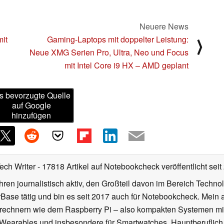
Neuere News
mit
Gaming-Laptops mit doppelter Leistung:
⟩
Neue XMG Serien Pro, Ultra, Neo und Focus
mit Intel Core i9 HX – AMD geplant
s bevorzugte Quelle
auf Google
hinzufügen
Tech Writer
- 17818 Artikel auf Notebookcheck veröffentlicht
seit
ahren journalistisch aktiv, den Großteil davon im Bereich Techn
se tätig und bin es seit 2017 auch für Notebookcheck. Mein ak
rechnern wie dem Raspberry Pi – also kompakten Systemen mit
n Wearables und insbesondere für Smartwatches. Hauptberuflich