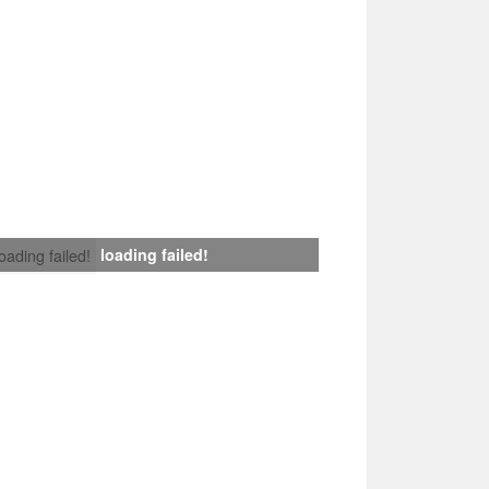
loading failed!
loading failed!