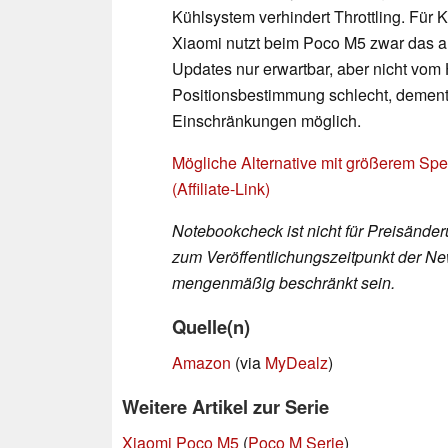
Kühlsystem verhindert Throttling. Für
Xiaomi nutzt beim Poco M5 zwar das au
Updates nur erwartbar, aber nicht vom He
Positionsbestimmung schlecht, dements
Einschränkungen möglich.
Mögliche Alternative mit größerem Sp
(Affiliate-Link)
Notebookcheck ist nicht für Preisände
zum Veröffentlichungszeitpunkt der New
mengenmäßig beschränkt sein.
Quelle(n)
Amazon
(via
MyDealz
)
Weitere Artikel zur Serie
Xiaomi Poco M5
(
Poco M Serie
)