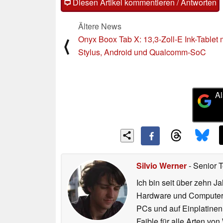
Diesen Artikel kommentieren / Antworten
Ältere News
Onyx Boox Tab X: 13,3-Zoll-E Ink-Tablet 
⟨
Stylus, Android und Qualcomm-SoC
Al
Silvio Werner
- Senior 
Ich bin seit über zehn J
Hardware und ComputerBa
PCs und auf Einplatinen
Faible für alle Arten vo