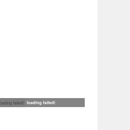
loading failed!
loading failed!