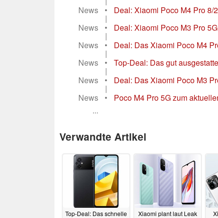
|
News
•
Deal: Xiaomi Poco M4 Pro 8/
|
News
•
Deal: Xiaomi Poco M3 Pro 5G 
|
News
•
Deal: Das Xiaomi Poco M4 Pro 
|
News
•
Top-Deal: Das gut ausgestatte
|
News
•
Deal: Das Xiaomi Poco M3 Pro 
|
News
•
Poco M4 Pro 5G zum aktuellen
...
Verwandte Artikel
Top-Deal: Das schnelle
Xiaomi plant laut Leak
X