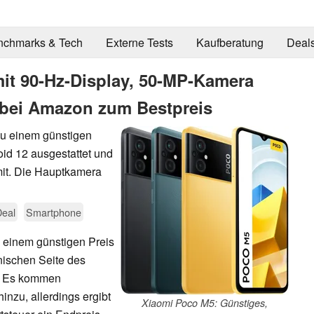
nchmarks & Tech
Externe Tests
Kaufberatung
Deal
it 90-Hz-Display, 50-MP-Kamera
 bei Amazon zum Bestpreis
zu einem günstigen
oid 12 ausgestattet und
 mit. Die Hauptkamera
Deal
Smartphone
 einem günstigen Preis
anischen Seite des
. Es kommen
nzu, allerdings ergibt
Xiaomi Poco M5: Günstiges,