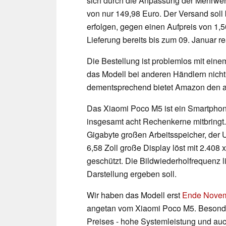
sich durch die Anpassung der Mehrwer
von nur 149,98 Euro. Der Versand soll
erfolgen, gegen einen Aufpreis von 1,5
Lieferung bereits bis zum 09. Januar r
Die Bestellung ist problemlos mit ein
das Modell bei anderen Händlern nicht 
dementsprechend bietet Amazon den ak
Das Xiaomi Poco M5 ist ein Smartpho
insgesamt acht Rechenkerne mitbringt. 
Gigabyte großen Arbeitsspeicher, der 
6,58 Zoll große Display löst mit 2.408 
geschützt. Die Bildwiederholfrequenz l
Darstellung ergeben soll.
Wir haben das Modell erst
Ende Novemb
angetan vom Xiaomi Poco M5. Besonder
Preises - hohe Systemleistung und au