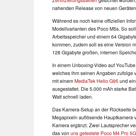
Zertifizierungsstellen
gesichtet wurden,
nahenden Release von neuen Geräten d
Während es noch keine offiziellen Info
Modellvarianten des Poco M5s. So soll
Arbeitsspeicher und einem 64 Gigabyte
kommen, zudem soll es eine Version 
128 Gigabyte großen, internen Speich
In einem Unboxing-Video auf YouTube 
welches ihm seinen Angaben zufolge 
mit einem
MediaTek Helio G95
und ein
ausgestattet. Die 5.000 mAh starke Batt
Watt schnell laden.
Das Kamera-Setup an der Rückseite bes
Megapixeln auflösende Hauptkamera vo
Kamera ergänzt. Zwei Lautsprecher ve
das von
uns getestete Poco M4 Pro 5G