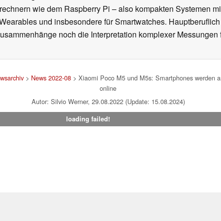
rechnern wie dem Raspberry Pi – also kompakten Systemen mit
n Wearables und insbesondere für Smartwatches. Hauptberuflich
Zusammenhänge noch die Interpretation komplexer Messungen f
wsarchiv
>
News 2022-08
> Xiaomi Poco M5 und M5s: Smartphones werden am 
online
Autor: Silvio Werner, 29.08.2022 (Update: 15.08.2024)
loading failed!
um
|
Team
|
Datenschutz
|
Kontakt
|
Cookie Einstellungen
| 04.08
en Affiliate-Link kann Notebookcheck eine Vergütung erhalten. Vielen Dank für