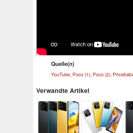
Quelle(n)
YouTube
,
Poco (1)
,
Poco (2)
,
Pricebab
Verwandte Artikel