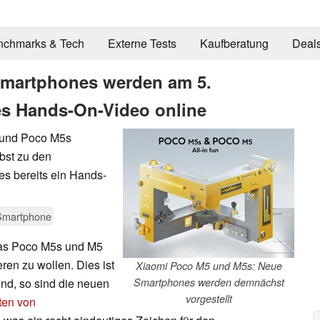
nchmarks & Tech
Externe Tests
Kaufberatung
Deal
Smartphones werden am 5.
tes Hands-On-Video online
 und Poco M5s
lbst zu den
 es bereits ein Hands-
Smartphone
 das Poco M5s und M5
eren zu wollen. Dies ist
Xiaomi Poco M5 und M5s: Neue
end, so sind die neuen
Smartphones werden demnächst
vorgestellt
ten von