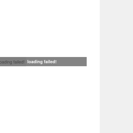
loading failed!
loading failed!