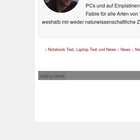
PCs und auf Einplatinen
Faible für alle Arten vo
weshalb mir weder naturwissenschaftliche 
>
Notebook Test, Laptop Test und News
>
News
>
Ne
loading failed!
Impress
* Beim Kauf über ein