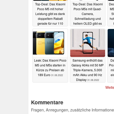
Top-Deal: Das Xiaomi
Top-Deal: Das Xiaomi
Dea
Poco M5 mit hoher
Poco M5s mit Quad-
M5
Leistung gibt es dank
Camera,
5
doppeltem Rabatt
Schnellladung und
hoh
gerade für nur 110
hellem OLED gibt es
Euro
gerade zum Bestpreis
B
08.04.2023
07.04.2023
Leak: Das Xiaomi Poco
Samsung enthüllt das
Da
M5 und M5s starten in
Galaxy A04s mit 50 MP
Pro
Kürze zu Preisen ab
Triple-Kamera, 5.000
mi
189 Euro
mAh Akku und 90 Hz
ei
31.08.2022
Display
31.08.2022
Weite
Kommentare
Fragen, Anregungen, zusätzliche Informatione