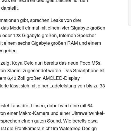
 was ein recht eindeutiges Zeichen für den
arstellt.
rmationen gibt, sprechen Leaks von drei
 das Modell einmal mit einem vier Gigabyte großen
 oder 128 Gigabyte großen, internen Speicher
mit einem sechs Gigabyte großen RAM und einem
er geben.
zeigt Koya Gelo nun bereits das neue Poco M5s,
von Xiaomi zugesendet wurde. Das Smartphone ist
em 6,43 Zoll großen AMOLED-Display
erie lässt sich mit einer Ladeleistung von bis zu 33
teht aus drei Linsen, dabei wird eine mit 64
n einer Makro-Kamera und einer Ultraweitwinkel-
rsprechen einen guten Sound. Wie bereits etwa
ist die Frontkamera nicht im Waterdrop-Design