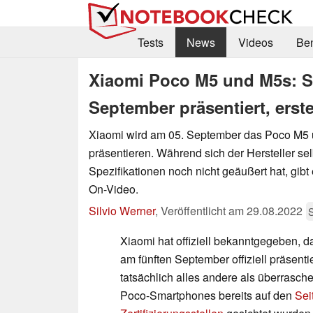
Tests
News
Videos
Be
Xiaomi Poco M5 und M5s: 
September präsentiert, ers
Xiaomi wird am 05. September das Poco M5
präsentieren. Während sich der Hersteller se
Spezifikationen noch nicht geäußert hat, gibt
On-Video.
Silvio Werner
,
Veröffentlicht am
29.08.2022
Xiaomi hat offiziell bekanntgegeben,
am fünften September offiziell präsenti
tatsächlich alles andere als überrasch
Poco-Smartphones bereits auf den
Sei