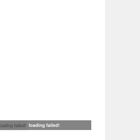
loading failed!
loading failed!