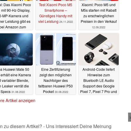
l: Das Xiaomi Poco
Test Xiaomi Poco M5
Xiaomi: Poco M5 und
 mit 90-Hz-Display,
Smartphone –
M5s starten mit Rabatt
0-MP-Kamera und
Günstiges Handy mit
zu erschwinglichen
er Leistung gibt es
viel Leistung
Preisen in den Verkauf
24.11.2022
bei Amazon zum
12.09.2022
estpreis
07.01.2023
s Huawei Mate 50
Eine Zertifizierung
Android-Code liefert
 erhält eine Kamera
zeigt den möglichen
Hinweise zum
t variabler Blende,
Nachfolger des
Bluetooth LE Audio
n Leaker verrät die
faltbaren Huawei P50
Support des Google
Specs
Pocket
Pixel 7, Pixel 7 Pro und
31.08.2022
30.08.2022
Pixel 7a
30.08.2022
re Artikel anzeigen
n zu diesem Artikel? - Uns interessiert Deine Meinung