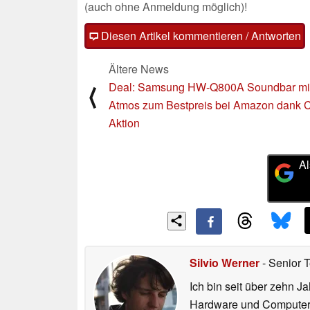
(auch ohne Anmeldung möglich)!
Diesen Artikel kommentieren / Antworten
Ältere News
Deal: Samsung HW-Q800A Soundbar mi
⟨
Atmos zum Bestpreis bei Amazon dank 
Aktion
Al
Silvio Werner
- Senior 
Ich bin seit über zehn J
Hardware und ComputerBa