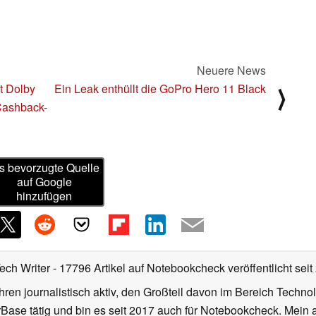
Neuere News
t Dolby
Ein Leak enthüllt die GoPro Hero 11 Black
⟩
Cashback-
s bevorzugte Quelle
auf Google
hinzufügen
Tech Writer
- 17796 Artikel auf Notebookcheck veröffentlicht
seit
ahren journalistisch aktiv, den Großteil davon im Bereich Techn
se tätig und bin es seit 2017 auch für Notebookcheck. Mein ak