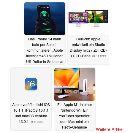
AirTags
11.11.2022
Das iPhone 14 kann
Gerücht: Apple
bald per Satellit
entwickelt ein Studio
kommunizieren, Apple
Display mit 27 Zoll QD-
investiert 450 Millionen
OLED-Panel
09.11.2022
US-Dollar in Globalstar
10.11.2022
Apple veröffentlicht iOS
Ein Apple M1 in einer
16.1.1, iPadOS 16.1.1
Nintendo Wii: Ein
und macOS Ventura
YouTuber spendiert
13.0.1
dem Mac mini ein
09.11.2022
Retro-Gehäuse
Weitere Artikel
09.11.2022