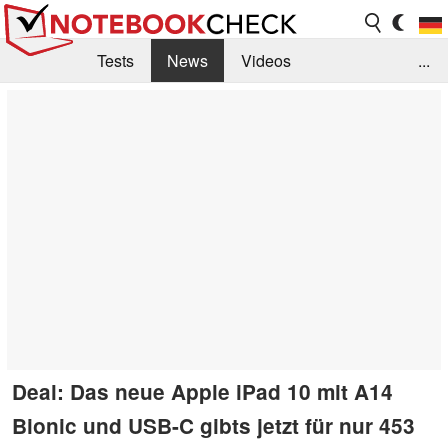
Tests
News
Videos
...
Benchmarks & Tech
Externe Tests
Kaufberatung
Deals
Suche
Jobs
Forum
Deal: Das neue Apple iPad 10 mit A14
Bionic und USB-C gibts jetzt für nur 453