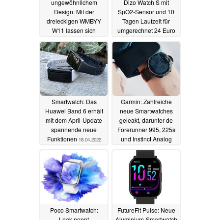
ungewöhnlichem
Dizo Watch S mit
Design: Mit der
SpO2-Sensor und 10
dreieckigen WMBYY
Tagen Laufzeit für
W11 lassen sich
umgerechnet 24 Euro
Glasscheiben
19.04.2022
zertrümmern
19.04.2022
Smartwatch: Das
Garmin: Zahlreiche
Huawei Band 6 erhält
neue Smartwatches
mit dem April-Update
geleakt, darunter de
spannende neue
Forerunner 995, 225s
Funktionen
und Instinct Analog
18.04.2022
16.04.2022
Poco Smartwatch:
FutureFit Pulse: Neue
Leak nennt
Aluminium-Smartwatch