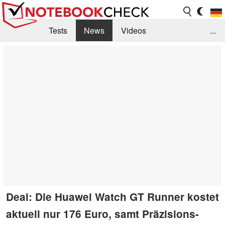
Tests
News
Videos
...
Benchmarks & Tech
Externe Tests
Kaufberatung
Deals
Suche
Jobs
Forum
Deal: Die Huawei Watch GT Runner kostet
aktuell nur 176 Euro, samt Präzisions-