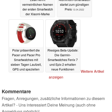
vermeintlichen Namen
startet zum günstigen
der ersten Smartwatch
Preis
13.04.2022
der Xiaomi-Marke
14.04.2022
Polar präsentiert die
Riesiges Beta-Update:
Pacer und Pacer Pro
Die Garmin-
Smartwatches mit
Smartwatches Fenix 7
sieben Tagen Laufzeit,
und Epix 2 erhalten
GPS und speziellen
neue Funktionen
Weitere Artikel
Lauf-Features
13.04.2022
12.04.2022
anzeigen
Kommentare
Fragen, Anregungen, zusätzliche Informationen zu diesem
Artikel? - Uns interessiert Deine Meinung (auch ohne
Anmeldung möglich)!