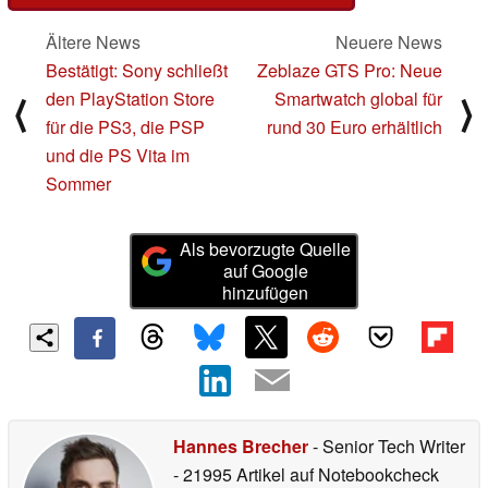
Ältere News
Neuere News
Bestätigt: Sony schließt
Zeblaze GTS Pro: Neue
den PlayStation Store
Smartwatch global für
⟨
⟩
für die PS3, die PSP
rund 30 Euro erhältlich
und die PS Vita im
Sommer
Als bevorzugte Quelle
auf Google
hinzufügen
Hannes Brecher
- Senior Tech Writer
- 21995 Artikel auf Notebookcheck