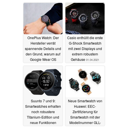
sattem Rabatt, ebenso
Updates
02.04.2021
die TicPods ANC
03.04.2021
OnePlus Watch: Der
Casio enthüllt die erste
Hersteller verrät
G-Shock Smartwatch
spannende Details und
mit zwei Displays und
den Grund, warum auf
extrem robustem
Google Wear OS
Gehäuse
01.04.2021
verzichtet wurde
01.04.2021
Suunto 7 und 9:
Neue Smartwatch von
Smartwatches erhalten
Huawei: EEC-
noch robustere
Zertifizierung für
Titanium-Edition und
Smartwatch mit der
neue Funktionen
Modellnummer GLL-
AL04