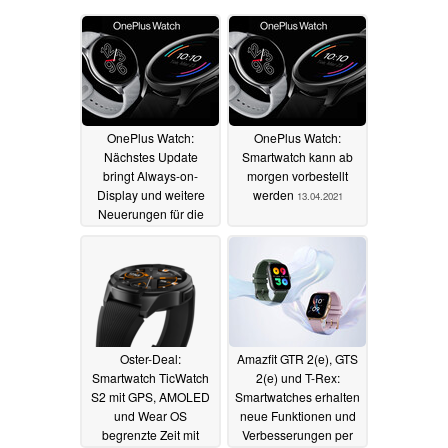
OnePlus Watch:
OnePlus Watch:
Nächstes Update
Smartwatch kann ab
bringt Always-on-
morgen vorbestellt
Display und weitere
werden
13.04.2021
Neuerungen für die
Smartwatch
04.05.2021
Oster-Deal:
Amazfit GTR 2(e), GTS
Smartwatch TicWatch
2(e) und T-Rex:
S2 mit GPS, AMOLED
Smartwatches erhalten
und Wear OS
neue Funktionen und
begrenzte Zeit mit
Verbesserungen per