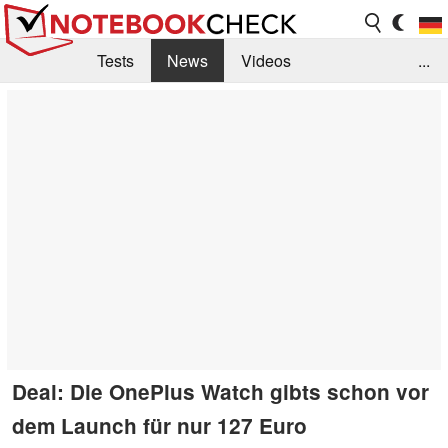
Tests
News
Videos
...
Benchmarks & Tech
Externe Tests
Kaufberatung
Deals
Suche
Jobs
Forum
Deal: Die OnePlus Watch gibts schon vor
dem Launch für nur 127 Euro