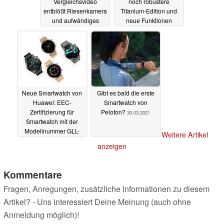
Vergleichsvideo
noch robustere
entblößt Riesenkamera
Titanium-Edition und
und aufwändiges
neue Funktionen
Kühlsystem
01.04.2021
31.03.2021
Neue Smartwatch von
Gibt es bald die erste
Huawei: EEC-
Smartwatch von
Zertifizierung für
Peloton?
30.03.2021
Smartwatch mit der
Modellnummer GLL-
Weitere Artikel
AL04
31.03.2021
anzeigen
Kommentare
Fragen, Anregungen, zusätzliche Informationen zu diesem
Artikel? - Uns interessiert Deine Meinung (auch ohne
Anmeldung möglich)!