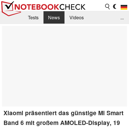
Tests
News
Videos
...
Benchmarks & Tech
Externe Tests
Kaufberatung
Deals
Suche
Jobs
Forum
Xiaomi präsentiert das günstige Mi Smart
Band 6 mit großem AMOLED-Display, 19