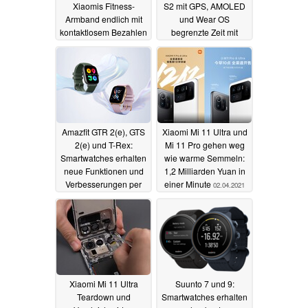
Xiaomis Fitness-
S2 mit GPS, AMOLED
Armband endlich mit
und Wear OS
kontaktlosem Bezahlen
begrenzte Zeit mit
sattem Rabatt, ebenso
15.09.2021
die TicPods ANC
03.04.2021
Amazfit GTR 2(e), GTS
Xiaomi Mi 11 Ultra und
2(e) und T-Rex:
Mi 11 Pro gehen weg
Smartwatches erhalten
wie warme Semmeln:
neue Funktionen und
1,2 Milliarden Yuan in
Verbesserungen per
einer Minute
02.04.2021
Updates
02.04.2021
Xiaomi Mi 11 Ultra
Suunto 7 und 9:
Teardown und
Smartwatches erhalten