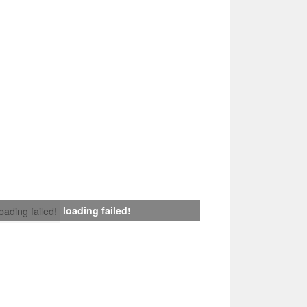
loading failed!
loading failed!