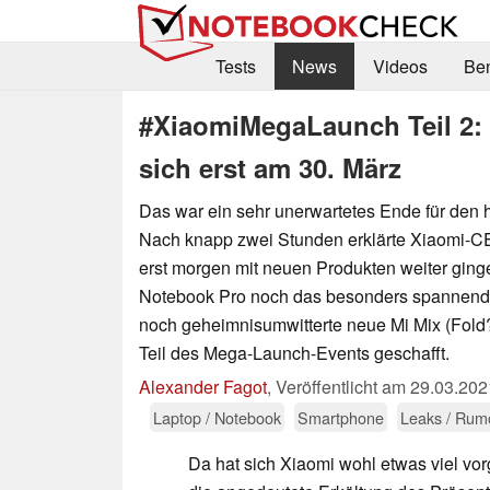
Tests
News
Videos
Be
#XiaomiMegaLaunch Teil 2: 
sich erst am 30. März
Das war ein sehr unerwartetes Ende für den
Nach knapp zwei Stunden erklärte Xiaomi-CE
erst morgen mit neuen Produkten weiter ging
Notebook Pro noch das besonders spannende
noch geheimnisumwitterte neue Mi Mix (Fold?)
Teil des Mega-Launch-Events geschafft.
Alexander Fagot
,
Veröffentlicht am
29.03.202
Laptop / Notebook
Smartphone
Leaks / Rum
Da hat sich Xiaomi wohl etwas viel v