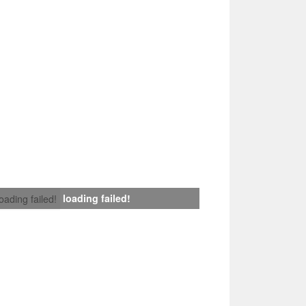
loading failed!
loading failed!