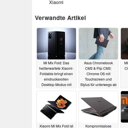
Xiaomi
Verwandte Artikel
Mi Mix Fold: Das
Asus Chromebook
MI
heißerwartete Xiaomi-
CM3 & Flip CM3:
Cl
Foldable bringt einen
Chrome OS mit
eindrucksvollen
Touchscreen und
Desktop-Modus mit
Stylus für unterwegs ab
510 Gramm
11.05.2021
30.03.2021
Xiaomi Mi Mix Fold ist
Kompromisslose