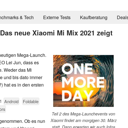
nchmarks & Tech
Externe Tests
Kaufberatung
Deal
Das neue Xiaomi Mi Mix 2021 zeigt
 heutigen Mega-Launch.
O Lei Jun, dass es
e. Weder das Mi
 und bis dato immer
 hat es in den ersten
1
Android
Foldable
ors
Teil 2 des Mega-Launchevents von
Xiaomi findet am morgigen 30. März
orgenommen. Ob es nun
statt. Dann erwarten wir auch Infos