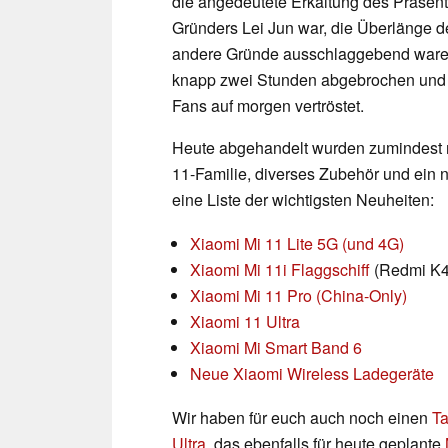
die angedeutete Erkältung des Präsent
Gründers Lei Jun war, die Überlänge d
andere Gründe ausschlaggebend waren
knapp zwei Stunden abgebrochen und a
Fans auf morgen vertröstet.
Heute abgehandelt wurden zumindest 
11-Familie, diverses Zubehör und ein 
eine Liste der wichtigsten Neuheiten:
Xiaomi Mi 11 Lite 5G (und 4G)
Xiaomi Mi 11i Flaggschiff
(Redmi K4
Xiaomi Mi 11 Pro (China-Only)
Xiaomi 11 Ultra
Xiaomi Mi Smart Band 6
Neue Xiaomi Wireless Ladegeräte
Wir haben für euch auch noch einen
Ta
Ultra
, das ebenfalls für heute geplante