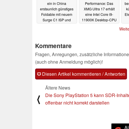
ein in China
Performance: Das
be
erstaunlich günstiges
XMG Ultra 17 erhält
k
Foldable mit neuem
eine Intel Core i9-
El
Surge C1 ISP und
11900K Desktop-CPU
einigen spannenden
und eine GeForce RTX
Weite
Features
3080 bei 150 Watt
30.03.2021
30.03.2021
Kommentare
Fragen, Anregungen, zusätzliche Informatione
(auch ohne Anmeldung möglich)!
Diesen Artikel kommentieren / Antworten
Ältere News
Die Sony PlayStation 5 kann SDR-Inhalt
⟨
offenbar nicht korrekt darstellen
Al