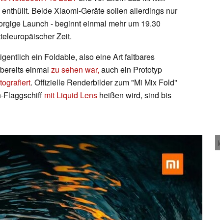
enthüllt. Beide Xiaomi-Geräte sollen allerdings nur
orgige Launch - beginnt einmal mehr um 19.30
teleuropäischer Zeit.
entlich ein Foldable, also eine Art faltbares
 bereits einmal
zu sehen war,
auch ein Prototyp
tografiert
. Offizielle Renderbilder zum "Mi Mix Fold"
-Flaggschiff
mit Liquid Lens
heißen wird, sind bis