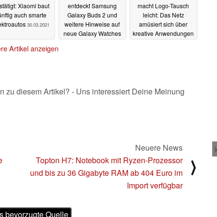
stätigt: Xiaomi baut
entdeckt Samsung
macht Logo-Tausch
ünftig auch smarte
Galaxy Buds 2 und
leicht: Das Netz
ektroautos
weitere Hinweise auf
amüsiert sich über
30.03.2021
neue Galaxy Watches
kreative Anwendungen
für das Zweitdisplay
30.03.2021
re Artikel anzeigen
30.03.2021
n zu diesem Artikel? - Uns interessiert Deine Meinung
Neuere News
e
Topton H7: Notebook mit Ryzen-Prozessor
⟩
und bis zu 36 Gigabyte RAM ab 404 Euro im
Import verfügbar
s bevorzugte Quelle