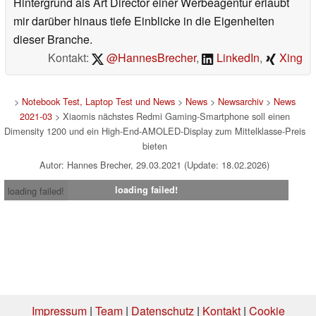
Hintergrund als Art Director einer Werbeagentur erlaubt
mir darüber hinaus tiefe Einblicke in die Eigenheiten
dieser Branche.
Kontakt:
@HannesBrecher
,
LinkedIn
,
Xing
>
Notebook Test, Laptop Test und News
>
News
>
Newsarchiv
>
News
2021-03
> Xiaomis nächstes Redmi Gaming-Smartphone soll einen
Dimensity 1200 und ein High-End-AMOLED-Display zum Mittelklasse-Preis
bieten
Autor: Hannes Brecher, 29.03.2021 (Update: 18.02.2026)
loading failed!
loading failed!
Impressum
|
Team
|
Datenschutz
|
Kontakt
|
Cookie