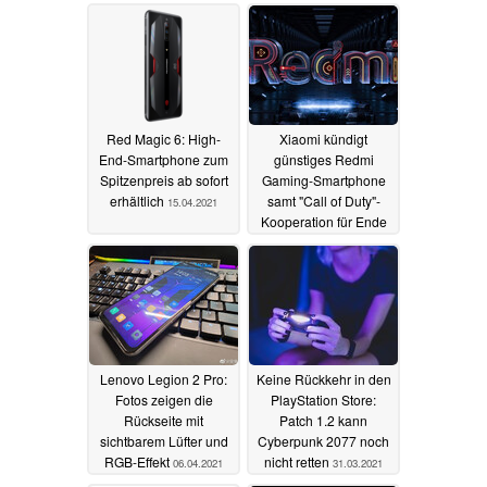
04.05.2021
Red Magic 6: High-
Xiaomi kündigt
End-Smartphone zum
günstiges Redmi
Spitzenpreis ab sofort
Gaming-Smartphone
erhältlich
samt "Call of Duty"-
15.04.2021
Kooperation für Ende
April an
13.04.2021
Lenovo Legion 2 Pro:
Keine Rückkehr in den
Fotos zeigen die
PlayStation Store:
Rückseite mit
Patch 1.2 kann
sichtbarem Lüfter und
Cyberpunk 2077 noch
RGB-Effekt
nicht retten
06.04.2021
31.03.2021