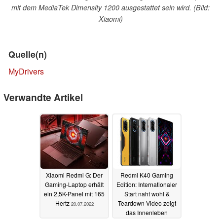
mit dem MediaTek Dimensity 1200 ausgestattet sein wird. (Bild:
Xiaomi)
Quelle(n)
MyDrivers
Verwandte Artikel
Xiaomi Redmi G: Der
Redmi K40 Gaming
Gaming-Laptop erhält
Edition: Internationaler
ein 2,5K-Panel mit 165
Start naht wohl &
Hertz
Teardown-Video zeigt
20.07.2022
das Innenleben