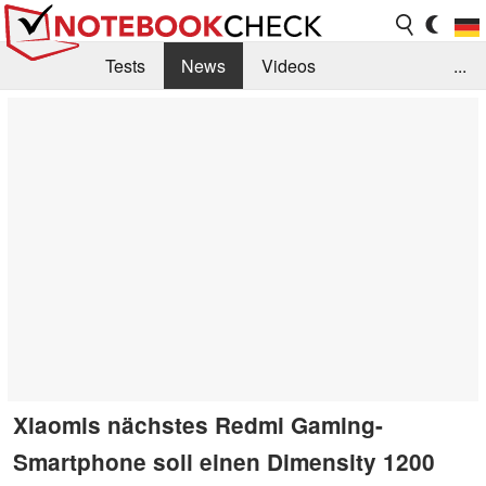
Tests
News
Videos
...
Benchmarks & Tech
Externe Tests
Kaufberatung
Deals
Suche
Jobs
Forum
Xiaomis nächstes Redmi Gaming-
Smartphone soll einen Dimensity 1200