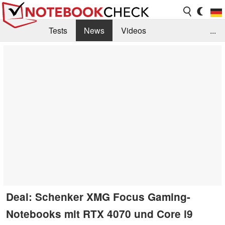
Tests
News
Videos
...
Benchmarks & Tech
Externe Tests
Kaufberatung
Deals
Suche
Jobs
Forum
Deal: Schenker XMG Focus Gaming-
Notebooks mit RTX 4070 und Core i9