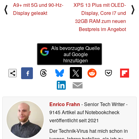
A9+ mit 5G und 90-Hz-
XPS 13 Plus mit OLED-
⟨
⟩
Display geleakt
Display, Core i7 und
32GB RAM zum neuen
Bestpreis im Angebot
Als bevorzugte Quelle
auf Google
hinzufügen
Enrico Frahn
- Senior Tech Writer
-
9145 Artikel auf Notebookcheck
veröffentlicht
seit 2021
Der Technik-Virus hat mich schon in
jungen Jahren befallen, als ich zu