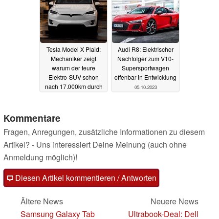
Tesla Model X Plaid:
Audi R8: Elektrischer
Mechaniker zeigt
Nachfolger zum V10-
warum der teure
Supersportwagen
Elektro-SUV schon
offenbar in Entwicklung
nach 17.000km durch
05.10.2023
den TÜV fallen würde
05.10.2023
Kommentare
Fragen, Anregungen, zusätzliche Informationen zu diesem
Artikel? - Uns interessiert Deine Meinung (auch ohne
Anmeldung möglich)!
Diesen Artikel kommentieren / Antworten
Ältere News
Neuere News
Samsung Galaxy Tab
Ultrabook-Deal: Dell