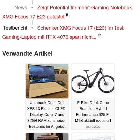
|
News
•
Zeigt Potential für mehr: Gaming-Notebook
#1
XMG Focus 17 E23 getestet
|
Testbericht
•
Schenker XMG Focus 17 (E23) im Test:
#1
Gaming-Laptop mit RTX 4070 spart nicht...
Verwandte Artikel
Ultrabook-Deal: Dell
E-Bike-Deal: Cube
XPS 13 Plus mit OLED-
Reaction Hybrid
Display, Core i7 und
Performance 625 E-
32GB RAM zum neuen
MTB aktuell reduziert
Bestpreis im Angebot
05.10.2023
06.10.2023