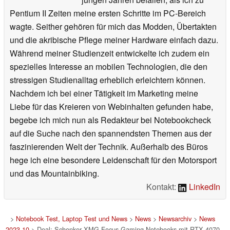
Pentium II Zeiten meine ersten Schritte im PC-Bereich
wagte. Seither gehören für mich das Modden, Übertakten
und die akribische Pflege meiner Hardware einfach dazu.
Während meiner Studienzeit entwickelte ich zudem ein
spezielles Interesse an mobilen Technologien, die den
stressigen Studienalltag erheblich erleichtern können.
Nachdem ich bei einer Tätigkeit im Marketing meine
Liebe für das Kreieren von Webinhalten gefunden habe,
begebe ich mich nun als Redakteur bei Notebookcheck
auf die Suche nach den spannendsten Themen aus der
faszinierenden Welt der Technik. Außerhalb des Büros
hege ich eine besondere Leidenschaft für den Motorsport
und das Mountainbiking.
Kontakt:
LinkedIn
>
Notebook Test, Laptop Test und News
>
News
>
Newsarchiv
>
News
2023-10
> Deal: Schenker XMG Focus Gaming-Notebooks mit RTX 4070