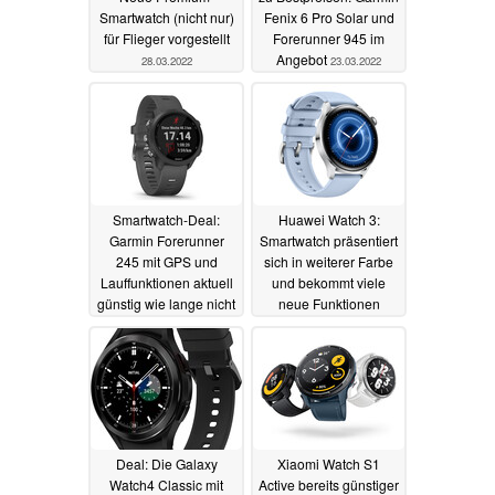
Smartwatch (nicht nur)
Fenix 6 Pro Solar und
für Flieger vorgestellt
Forerunner 945 im
Angebot
28.03.2022
23.03.2022
Smartwatch-Deal:
Huawei Watch 3:
Garmin Forerunner
Smartwatch präsentiert
245 mit GPS und
sich in weiterer Farbe
Lauffunktionen aktuell
und bekommt viele
günstig wie lange nicht
neue Funktionen
mehr
17.03.2022
16.03.2022
Deal: Die Galaxy
Xiaomi Watch S1
Watch4 Classic mit
Active bereits günstiger