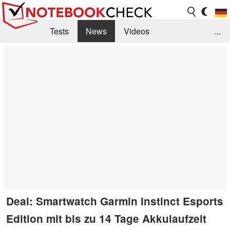
Tests
News
Videos
...
Benchmarks & Tech
Externe Tests
Kaufberatung
Deals
Suche
Jobs
Forum
Deal: Smartwatch Garmin Instinct Esports
Edition mit bis zu 14 Tage Akkulaufzeit