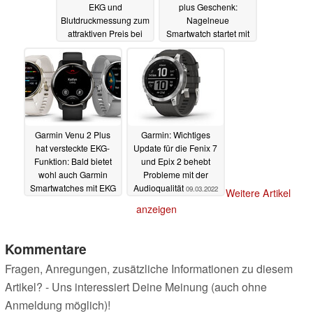
EKG und
plus Geschenk:
Blutdruckmessung zum
Nagelneue
attraktiven Preis bei
Smartwatch startet mit
Amazon
Rabatt
16.03.2022
15.03.2022
Garmin Venu 2 Plus
Garmin: Wichtiges
hat versteckte EKG-
Update für die Fenix 7
Funktion: Bald bietet
und Epix 2 behebt
wohl auch Garmin
Probleme mit der
Smartwatches mit EKG
Audioqualität
09.03.2022
Weitere Artikel
an
11.03.2022
anzeigen
Kommentare
Fragen, Anregungen, zusätzliche Informationen zu diesem
Artikel? - Uns interessiert Deine Meinung (auch ohne
Anmeldung möglich)!