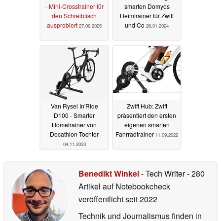
- Mini-Crosstrainer für
smarten Domyos
den Schreibtisch
Heimtrainer für Zwift
ausprobiert
und Co
27.09.2025
26.01.2024
Van Rysel In'Ride
Zwift Hub: Zwift
D100 - Smarter
präsentiert den ersten
Hometrainer von
eigenen smarten
Decathlon-Tochter
Fahrradtrainer
11.09.2022
04.11.2023
Benedikt Winkel
- Tech Writer
- 280
Artikel auf Notebookcheck
veröffentlicht
seit 2022
Technik und Journalismus finden in