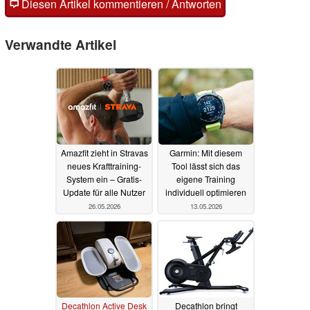
Diesen Artikel kommentieren / Antworten
Verwandte Artikel
Amazfit zieht in Stravas
Garmin: Mit diesem
neues Krafttraining-
Tool lässt sich das
System ein – Gratis-
eigene Training
Update für alle Nutzer
individuell optimieren
26.05.2026
13.05.2026
Decathlon Active Desk
Decathlon bringt