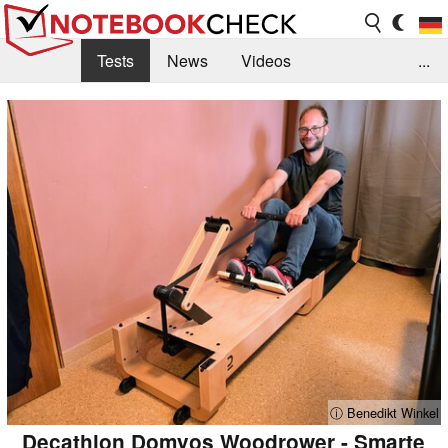
Tests
News
Videos
...
Benchmarks & Tech
Externe Tests
Kaufberatung
Deals
Suche
Jobs
Forum
ⓘ Benedikt Winkel
Decathlon Domyos Woodrower - Smarte