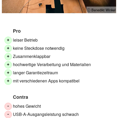
ⓘ Benedikt Winkel
Pro
leiser Betrieb
+
keine Steckdose notwendig
+
Zusammenklappbar
+
hochwertige Verarbeitung und Materialien
+
langer Garantiezeitraum
+
mit verschiedenen Apps kompatibel
+
Contra
hohes Gewicht
-
USB-A-Ausgangsleistung schwach
-