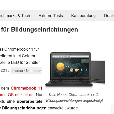
nchmarks & Tech
Externe Tests
Kaufberatung
Deal
für Bildungseinrichtungen
des Chromebook 11 für
lleren Intel Celeron
ielle LED für Schüler.
.2015
Laptop / Notebook
t dem
Chromebook 11
me OS offiziell an
. Nur
Dell: Neues Chromebook 11 für
Bildungseinrichtungen angekündigt
eits eine
überarbeitete
ür
Bildungseinrichtungen
entwickelt wurde.