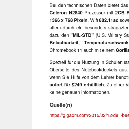
Bei den technischen Daten bietet da
Celeron N2840
Prozessor mit
2GB 
1366 x 768 Pixeln
, Wifi
802.11ac
sow
allem durch ein besonders strapazier
dazu den
"MIL-STD"
(U.S. Military S
Belastbarkeit, Temperaturschwa
Chromebook 11 auch mit einem
Goril
Speziell für die Nutzung in Schulen s
Oberseite des Notebookdeckels aus.
wenn Sie Hilfe von dem Lehrer benöt
sofort für $249 erhältlich
. Zu einer V
keine genauen Informationen.
Quelle(n)
https://gigaom.com/2015/02/12/dell-bee