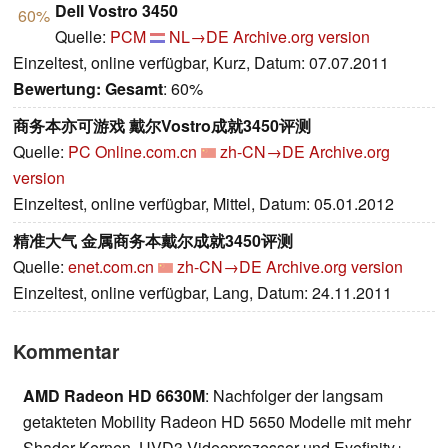
Dell Vostro 3450
60%
Quelle:
PCM
NL→DE
Archive.org version
Einzeltest, online verfügbar, Kurz, Datum: 07.07.2011
Bewertung:
Gesamt
: 60%
商务本亦可游戏 戴尔Vostro成就3450评测
Quelle:
PC Online.com.cn
zh-CN→DE
Archive.org
version
Einzeltest, online verfügbar, Mittel, Datum: 05.01.2012
精准大气 金属商务本戴尔成就3450评测
Quelle:
enet.com.cn
zh-CN→DE
Archive.org version
Einzeltest, online verfügbar, Lang, Datum: 24.11.2011
Kommentar
AMD Radeon HD 6630M
: Nachfolger der langsam
getakteten Mobility Radeon HD 5650 Modelle mit mehr
Shader Kernen, UVD3 Videoprozessor und Eyefinity+.