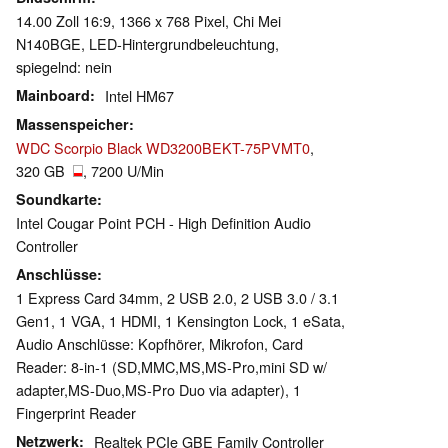
14.00 Zoll 16:9, 1366 x 768 Pixel, Chi Mei
N140BGE, LED-Hintergrundbeleuchtung,
spiegelnd: nein
Mainboard
Intel HM67
Massenspeicher
WDC Scorpio Black WD3200BEKT-75PVMT0
,
320 GB
, 7200 U/Min
Soundkarte
Intel Cougar Point PCH - High Definition Audio
Controller
Anschlüsse
1 Express Card 34mm, 2 USB 2.0, 2 USB 3.0 / 3.1
Gen1, 1 VGA, 1 HDMI, 1 Kensington Lock, 1 eSata,
Audio Anschlüsse: Kopfhörer, Mikrofon, Card
Reader: 8-in-1 (SD,MMC,MS,MS-Pro,mini SD w/
adapter,MS-Duo,MS-Pro Duo via adapter), 1
Fingerprint Reader
Netzwerk
Realtek PCIe GBE Family Controller