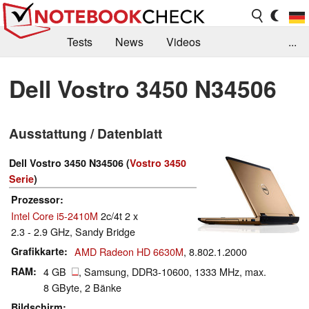
Tests
News
Videos
...
Benchmarks & Tech
Externe Tests
Dell Vostro 3450 N34506
Kaufberatung
Deals
Suche
Jobs
Ausstattung / Datenblatt
Forum
Dell Vostro 3450 N34506 (
Vostro 3450
Serie
)
Prozessor
Intel Core i5-2410M
2c/4t 2 x
2.3 - 2.9 GHz, Sandy Bridge
Grafikkarte
AMD Radeon HD 6630M
, 8.802.1.2000
RAM
4 GB
, Samsung, DDR3-10600, 1333 MHz, max.
8 GByte, 2 Bänke
Bildschirm