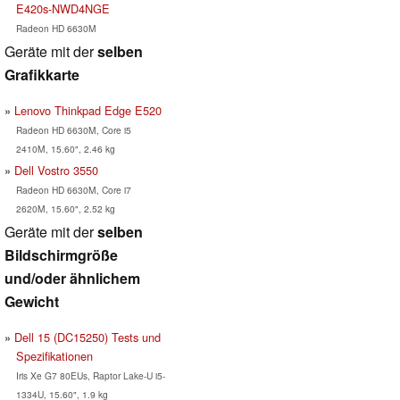
E420s-NWD4NGE
Radeon HD 6630M
Geräte mit der
selben
Grafikkarte
Lenovo Thinkpad Edge E520
Radeon HD 6630M, Core i5
2410M, 15.60", 2.46 kg
Dell Vostro 3550
Radeon HD 6630M, Core i7
2620M, 15.60", 2.52 kg
Geräte mit der
selben
Bildschirmgröße
und/oder ähnlichem
Gewicht
Dell 15 (DC15250) Tests und
Spezifikationen
Iris Xe G7 80EUs, Raptor Lake-U i5-
1334U, 15.60", 1.9 kg