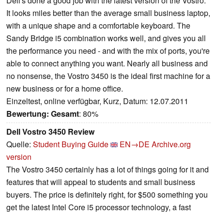
Dell's done a good job with the latest version of the Vostro.
It looks miles better than the average small business laptop,
with a unique shape and a comfortable keyboard. The
Sandy Bridge i5 combination works well, and gives you all
the performance you need - and with the mix of ports, you're
able to connect anything you want. Nearly all business and
no nonsense, the Vostro 3450 is the ideal first machine for a
new business or for a home office.
Einzeltest, online verfügbar, Kurz, Datum: 12.07.2011
Bewertung:
Gesamt
: 80%
Dell Vostro 3450 Review
Quelle:
Student Buying Guide
EN→DE
Archive.org
version
The Vostro 3450 certainly has a lot of things going for it and
features that will appeal to students and small business
buyers. The price is definitely right, for $500 something you
get the latest Intel Core i5 processor technology, a fast