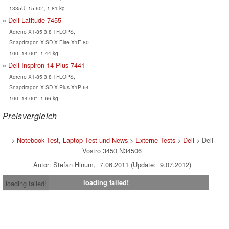
1335U, 15.60", 1.81 kg
Dell Latitude 7455
Adreno X1-85 3.8 TFLOPS,
Snapdragon X SD X Elite X1E-80-
100, 14.00", 1.44 kg
Dell Inspiron 14 Plus 7441
Adreno X1-85 3.8 TFLOPS,
Snapdragon X SD X Plus X1P-64-
100, 14.00", 1.66 kg
Preisvergleich
>
Notebook Test, Laptop Test und News
>
Externe Tests
>
Dell
> Dell
Vostro 3450 N34506
Autor: Stefan Hinum, 7.06.2011 (Update: 9.07.2012)
loading failed!
loading failed!