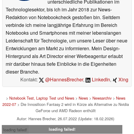
unterschiedliche Publikationen im
Technologiesektor, bis ich im Jahr 2018 zur News-
Redaktion von Notebookcheck gestoßen bin. Seitdem
verbinde ich meine langjährige Erfahrung im Bereich
Notebooks und Smartphones mit meiner lebenslangen
Leidenschaft für Technologie, um unsere Leser über neue
Entwicklungen am Markt zu informieren. Mein Design-
Hintergrund als Art Director einer Werbeagentur erlaubt
mir darüber hinaus tiefe Einblicke in die Eigenheiten
dieser Branche.
Kontakt:
@HannesBrecher
,
LinkedIn
,
Xing
>
Notebook Test, Laptop Test und News
>
News
>
Newsarchiv
>
News
2022-07
> Die Innosilicon Fantasy 2 wird in Kürze als Alternative zu Nvidia
GeForce und AMD Radeon enthüllt
Autor: Hannes Brecher, 26.07.2022 (Update: 18.02.2026)
loading failed!
loading failed!