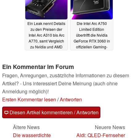
Ein Leak nennt Details
Die Intel Arc A750
zu den Preisen der
Limited Edition
Intel Arc A310 bis Arc
übertrifft die Nvidia
A770, samt Vergleich
GeForce RTX 3060 in
zu Nvidia und AMD
offiziellen Gaming-
Benchmarks
18.07.2022
16.07.2022
Ein Kommentar im Forum
Fragen, Anregungen, zusätzliche Informationen zu diesem
Artikel? - Uns interessiert Deine Meinung (auch ohne
Anmeldung möglich)!
Ersten Kommentar lesen
/
Antworten
Diesen Artikel kommentieren / Antworten
Ältere News
Neuere News
Die wasserdichte
Aldi: QLED-Fernseher