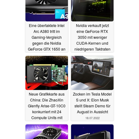
Eine übertaktete Intel
Nvidia verkauft jetzt
Arc A380 tritt im
eine GeForce RTX
Gaming-Vergleich
3050 mit weniger
gegen die Nvidia
CUDA-Kernen und
GeForce GTX 1650 an
niedrigeren Taktraten
19.07.2022
18.07.2022
Neue Grafikkarte aus
Zocken im Tesla Model
China: Die ZhaoXin
S und X: Elon Musk
Glenfly Arise-GT-10C0
stellt Steam Demo für
konkurriert mit 24
August in Aussicht
Compute Units mit
18.07.2022
Nvidia und AMD
18.07.2022