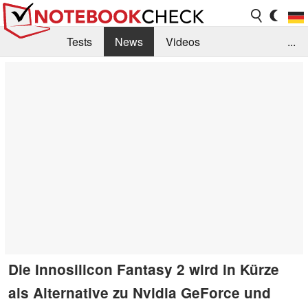
Tests
News
Videos
...
Benchmarks & Tech
Externe Tests
Kaufberatung
Deals
Suche
Jobs
Forum
Die Innosilicon Fantasy 2 wird in Kürze
als Alternative zu Nvidia GeForce und