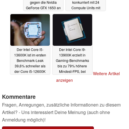
gegen die Nvidia
konkurriert mit 24
GeForce GTX 1650 an
Compute Units mit
Nvidia und AMD
19.07.2022
18.07.2022
Der Intel Core i5-
Der Intel Core i9-
13600K ist im ersten
13900K erzielt in
Benchmark-Leak
Gaming-Benchmarks
39,6% schneller als
bis zu 79% höhere
der Core i5-12600K
Mindest-FPS, bei
Weitere Artikel
deutlich höherem
18.07.2022
anzeigen
Verbrauch
18.07.2022
Kommentare
Fragen, Anregungen, zusätzliche Informationen zu diesem
Artikel? - Uns interessiert Deine Meinung (auch ohne
Anmeldung möglich)!