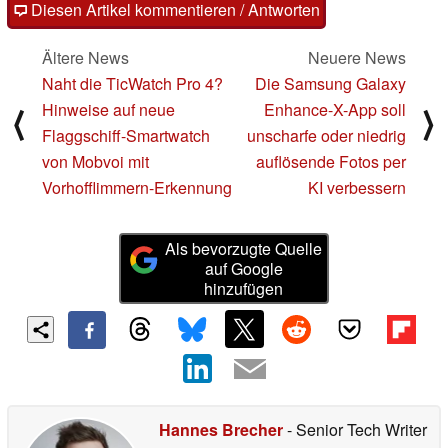
Diesen Artikel kommentieren / Antworten
Ältere News
Neuere News
Naht die TicWatch Pro 4?
Die Samsung Galaxy
Hinweise auf neue
Enhance-X-App soll
⟨
⟩
Flaggschiff-Smartwatch
unscharfe oder niedrig
von Mobvoi mit
auflösende Fotos per
Vorhofflimmern-Erkennung
KI verbessern
Als bevorzugte Quelle
auf Google
hinzufügen
Hannes Brecher
- Senior Tech Writer