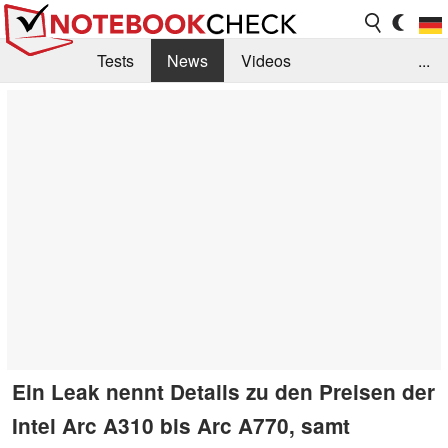
Tests
News
Videos
...
Benchmarks & Tech
Externe Tests
Kaufberatung
Deals
Suche
Jobs
Forum
Ein Leak nennt Details zu den Preisen der
Intel Arc A310 bis Arc A770, samt