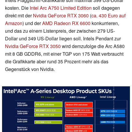
Intels Flaggschiff-Grafikkarte soll maximal 399 US-Dollar
kosten. Die
Intel Arc A750 Limited Edition
soll dagegen
direkt mit der
Nvidia GeForce RTX 3060
(
ca. 430 Euro auf
Amazon
) und der
AMD Radeon RX 6600
konkurrieren,
und das zu einem Listenpreis, der zwischen 279 US-
Dollar und 349 US-Dollar liegen soll. Intels Pendant zur
Nvidia GeForce RTX 3050
wird demzufolge die Arc A580
mit 8 GB GDDR6, mit einer TGP von 175 Watt verbraucht
die Grafikkarte aber rund 35 Prozent mehr als das
Gegenstück von Nvidia.