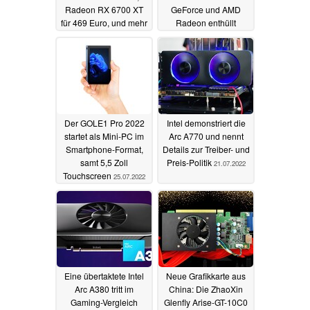
Radeon RX 6700 XT
GeForce und AMD
für 469 Euro, und mehr
Radeon enthüllt
27.07.2022
26.07.2022
Der GOLE1 Pro 2022
Intel demonstriert die
startet als Mini-PC im
Arc A770 und nennt
Smartphone-Format,
Details zur Treiber- und
samt 5,5 Zoll
Preis-Politik
21.07.2022
Touchscreen
25.07.2022
Eine übertaktete Intel
Neue Grafikkarte aus
Arc A380 tritt im
China: Die ZhaoXin
Gaming-Vergleich
Glenfly Arise-GT-10C0