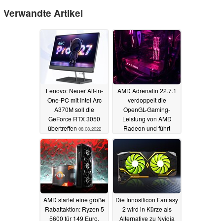
Verwandte Artikel
Lenovo: Neuer All-in-
AMD Adrenalin 22.7.1
One-PC mit Intel Arc
verdoppelt die
A370M soll die
OpenGL-Gaming-
GeForce RTX 3050
Leistung von AMD
übertreffen
Radeon und führt
08.08.2022
Noise Suppression ein
27.07.2022
AMD startet eine große
Die Innosilicon Fantasy
Rabattaktion: Ryzen 5
2 wird in Kürze als
5600 für 149 Euro,
Alternative zu Nvidia