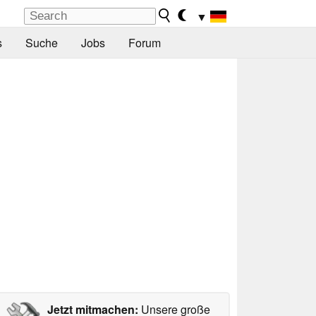
▼
s
Suche
Jobs
Forum
Jetzt mitmachen:
Unsere große