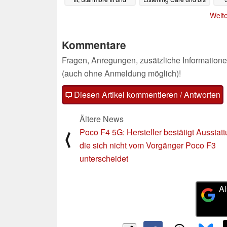
Woburn III vor
zu 34 Stunden Akku
10.06.2022
Weite
08.06.2022
Kommentare
Fragen, Anregungen, zusätzliche Informatione
(auch ohne Anmeldung möglich)!
Diesen Artikel kommentieren / Antworten
Ältere News
Poco F4 5G: Hersteller bestätigt Ausstatt
⟨
die sich nicht vom Vorgänger Poco F3
unterscheidet
Al