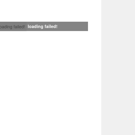
loading failed!
loading failed!