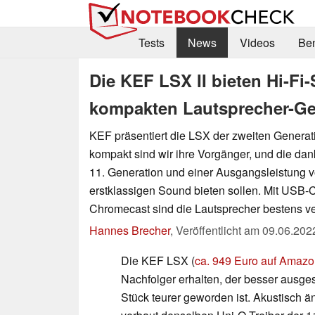
Tests
News
Videos
Be
Die KEF LSX II bieten Hi-Fi
kompakten Lautsprecher-G
KEF präsentiert die LSX der zweiten Generat
kompakt sind wir ihre Vorgänger, und die dan
11. Generation und einer Ausgangsleistung 
erstklassigen Sound bieten sollen. Mit USB-
Chromecast sind die Lautsprecher bestens v
Hannes Brecher
,
Veröffentlicht am
09.06.202
Die KEF LSX (
ca. 949 Euro auf Amaz
Nachfolger erhalten, der besser ausges
Stück teurer geworden ist. Akustisch ä