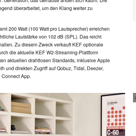
1. Generation, das Gehäuse ändert sich kaum. Die
gend überarbeitet, um den Klang weiter zu
amt 200 Watt (100 Watt pro Lautsprecher) erreichen
tliche Lautstärke von 102 dB (SPL). Das reicht
allen. Zu diesem Zweck verkauft KEF optionale
rch die aktuelle KEF W2-Streaming-Plattform
ten aktuellen drahtlosen Standards, inklusive Apple
h und direkten Zugriff auf Qobuz, Tidal, Deezer,
 Connect App.