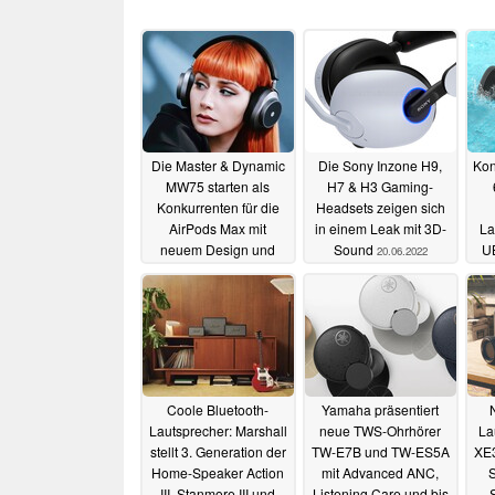
Die Master & Dynamic
Die Sony Inzone H9,
Kon
MW75 starten als
H7 & H3 Gaming-
Konkurrenten für die
Headsets zeigen sich
AirPods Max mit
in einem Leak mit 3D-
La
neuem Design und
Sound
UB
20.06.2022
Beryllium-Treibern
21.06.2022
Coole Bluetooth-
Yamaha präsentiert
Lautsprecher: Marshall
neue TWS-Ohrhörer
La
stellt 3. Generation der
TW-E7B und TW-ES5A
XE
Home-Speaker Action
mit Advanced ANC,
S
III, Stanmore III und
Listening Care und bis