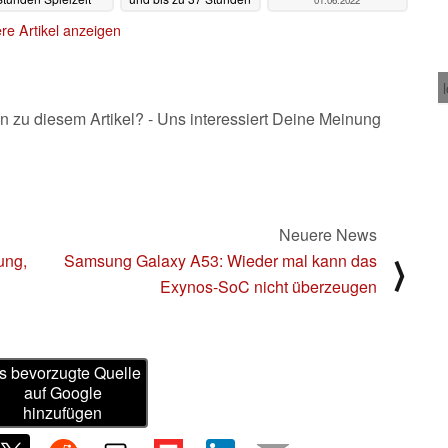
01.06.2022
Akkulaufzeit
04.06.2022
01.06.2022
re Artikel anzeigen
n zu diesem Artikel? - Uns interessiert Deine Meinung
Neuere News
ung,
Samsung Galaxy A53: Wieder mal kann das
⟩
Exynos-SoC nicht überzeugen
s bevorzugte Quelle
auf Google
hinzufügen