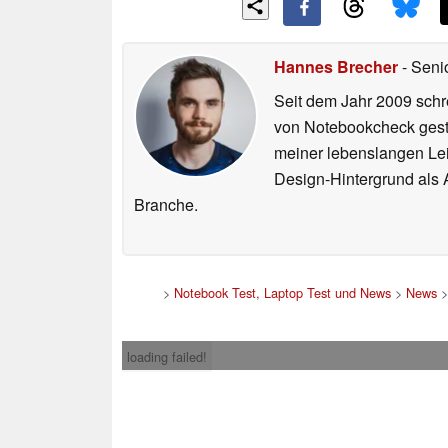
Hannes Brecher
- Seni
Seit dem Jahr 2009 schre
von Notebookcheck gest
meiner lebenslangen Lei
Design-Hintergrund als A
Branche.
>
Notebook Test, Laptop Test und News
>
News
loading failed!