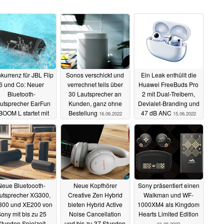
kurrenz für JBL Flip
Sonos verschickt und
Ein Leak enthüllt die
6 und Co: Neuer
verrechnet teils über
Huawei FreeBuds Pro
Bluetooth-
30 Lautsprecher an
2 mit Dual-Treibern,
utsprecher EarFun
Kunden, ganz ohne
Devialet-Branding und
OOM L startet mit
Bestellung
47 dB ANC
16.06.2022
15.06.2022
Rabatt
18.06.2022
Neue Bluetoooth-
Neue Kopfhörer
Sony präsentiert einen
utsprecher XG300,
Creative Zen Hybrid
Walkman und WF-
300 und XE200 von
bieten Hybrid Active
1000XM4 als Kingdom
ony mit bis zu 25
Noise Cancellation
Hearts Limited Edition
Stunden Spielzeit
und bis zu 37 Stunden