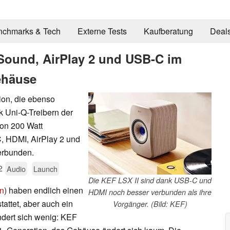
nchmarks & Tech
Externe Tests
Kaufberatung
Deal
-Sound, AirPlay 2 und USB-C im
ehäuse
ion, die ebenso
k Uni-Q-Treibern der
von 200 Watt
C, HDMI, AirPlay 2 und
erbunden.
2
Audio
Launch
Die KEF LSX II sind dank USB-C und
on
) haben endlich einen
HDMI noch besser verbunden als ihre
tattet, aber auch ein
Vorgänger. (Bild: KEF)
ndert sich wenig: KEF