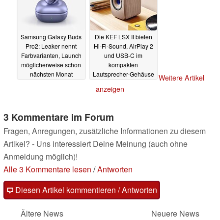
Samsung Galaxy Buds
Die KEF LSX II bieten
Pro2: Leaker nennt
Hi-Fi-Sound, AirPlay 2
Farbvarianten, Launch
und USB-C im
möglicherweise schon
kompakten
nächsten Monat
Lautsprecher-Gehäuse
Weitere Artikel
13.06.2022
09.06.2022
anzeigen
3 Kommentare im Forum
Fragen, Anregungen, zusätzliche Informationen zu diesem
Artikel? - Uns interessiert Deine Meinung (auch ohne
Anmeldung möglich)!
Alle 3 Kommentare lesen
/
Antworten
Diesen Artikel kommentieren / Antworten
Ältere News
Neuere News