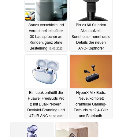
Sonos verschickt und
Bis zu 60 Stunden
verrechnet teils über
Akkulaufzeit:
30 Lautsprecher an
Sennheiser nennt erste
Kunden, ganz ohne
Details der neuen
Bestellung
ANC-Kopfhörer
16.06.2022
Momentum 4 Wireless
15.06.2022
Ein Leak enthüllt die
HyperX Mix Buds:
Huawei FreeBuds Pro
Neue, komplett
2 mit Dual-Treibern,
drahtlose Gaming-
Devialet-Branding und
Earbuds mit 2,4-GHz
47 dB ANC
und Bluetooth-
15.06.2022
Verbindung
14.06.2022