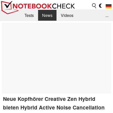
Tests
News
Videos
...
Benchmarks & Tech
Externe Tests
Kaufberatung
Deals
Suche
Jobs
Forum
Neue Kopfhörer Creative Zen Hybrid
bieten Hybrid Active Noise Cancellation