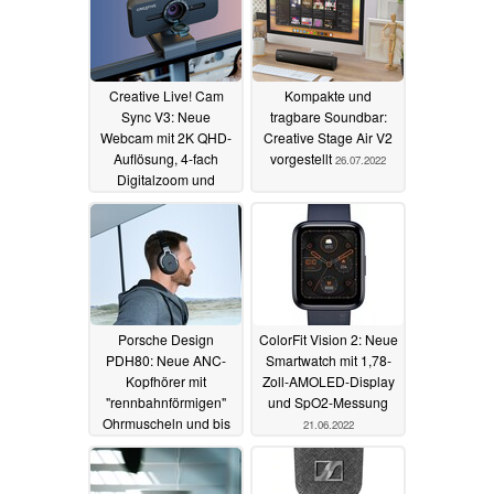
Creative Live! Cam
Kompakte und
Sync V3: Neue
tragbare Soundbar:
Webcam mit 2K QHD-
Creative Stage Air V2
Auflösung, 4-fach
vorgestellt
26.07.2022
Digitalzoom und
weiteren Features
02.08.2022
Porsche Design
ColorFit Vision 2: Neue
PDH80: Neue ANC-
Smartwatch mit 1,78-
Kopfhörer mit
Zoll-AMOLED-Display
"rennbahnförmigen"
und SpO2-Messung
Ohrmuscheln und bis
21.06.2022
zu 75 Stunden Akku
25.06.2022