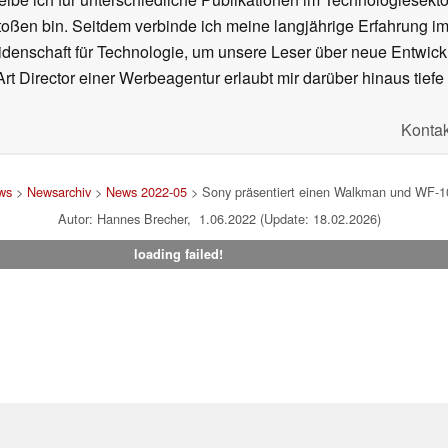
oßen bin. Seitdem verbinde ich meine langjährige Erfahrung 
denschaft für Technologie, um unsere Leser über neue Entwick
rt Director einer Werbeagentur erlaubt mir darüber hinaus tiefe 
Kontak
ws
>
Newsarchiv
>
News 2022-05
> Sony präsentiert einen Walkman und WF-1
Autor: Hannes Brecher, 1.06.2022 (Update: 18.02.2026)
loading failed!
um
|
Team
|
Datenschutz
|
Kontakt
|
Cookie Einstellungen
| 08.08