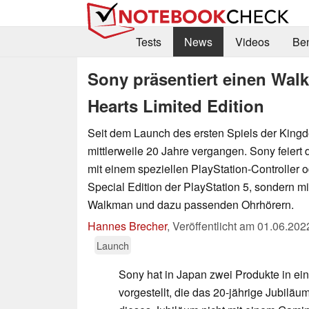
Tests
News
Videos
Be
Sony präsentiert einen Wa
Hearts Limited Edition
Seit dem Launch des ersten Spiels der King
mittlerweile 20 Jahre vergangen. Sony feiert 
mit einem speziellen PlayStation-Controller o
Special Edition der PlayStation 5, sondern mit
Walkman und dazu passenden Ohrhörern.
Hannes Brecher
,
Veröffentlicht am
01.06.202
Launch
Sony hat in Japan zwei Produkte in eine
vorgestellt, die das 20-jährige Jubilä