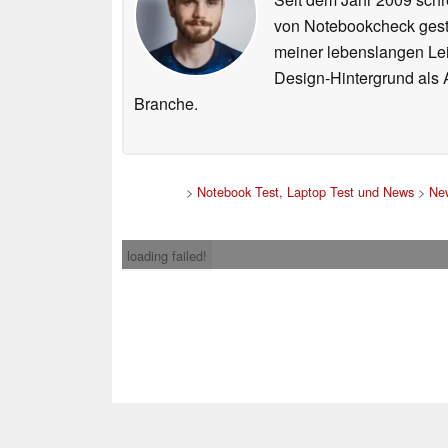
von Notebookcheck gest
meiner lebenslangen Lei
Design-Hintergrund als A
Branche.
>
Notebook Test, Laptop Test und News
>
Ne
loading failed!
Impress