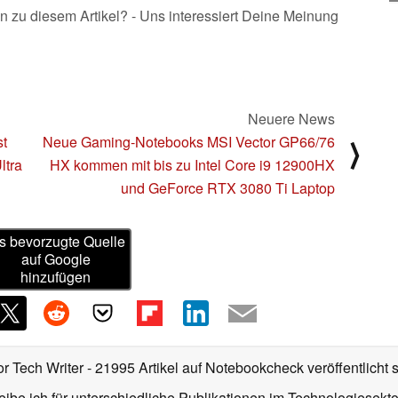
n zu diesem Artikel? - Uns interessiert Deine Meinung
Neuere News
st
Neue Gaming-Notebooks MSI Vector GP66/76
⟩
ltra
HX kommen mit bis zu Intel Core i9 12900HX
und GeForce RTX 3080 Ti Laptop
s bevorzugte Quelle
auf Google
hinzufügen
or Tech Writer
- 21995 Artikel auf Notebookcheck veröffentlicht
s
ibe ich für unterschiedliche Publikationen im Technologiesekt