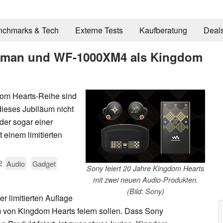
nchmarks & Tech
Externe Tests
Kaufberatung
Deal
lkman und WF-1000XM4 als Kingdom
dom Hearts-Reihe sind
dieses Jubiläum nicht
der sogar einer
 einem limitierten
2
Audio
Gadget
Sony feiert 20 Jahre Kingdom Hearts
mit zwei neuen Audio-Produkten.
(Bild: Sony)
r limitierten Auflage
um von Kingdom Hearts feiern sollen. Dass Sony