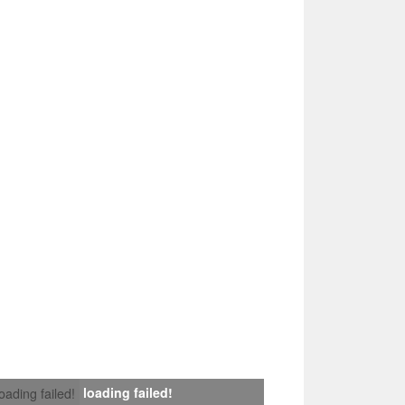
loading failed!
loading failed!