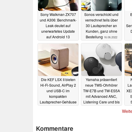
Sony Walkman ZX707
Sonos verschickt und
B
und A306: Benchmark-
verrechnet teils über
Leak deutet auf
30 Lautsprecher an
Sen
unerwartetes Update
Kunden, ganz ohne
auf Android 13
Bestellung
16.06.2022
Mo
18.09.2023
Die KEF LSX II bieten
Yamaha präsentiert
Hi-Fi-Sound, AirPlay 2
neue TWS-Ohrhörer
La
und USB-C im
TW-E7B und TW-ES5A
XE
kompakten
mit Advanced ANC,
S
Lautsprecher-Gehäuse
Listening Care und bis
zu 34 Stunden Akku
09.06.2022
Weite
08.06.2022
Kommentare