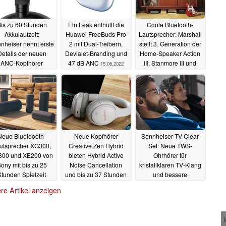
is zu 60 Stunden
Ein Leak enthüllt die
Coole Bluetooth-
Akkulaufzeit:
Huawei FreeBuds Pro
Lautsprecher: Marshall
nheiser nennt erste
2 mit Dual-Treibern,
stellt 3. Generation der
Details der neuen
Devialet-Branding und
Home-Speaker Action
ANC-Kopfhörer
47 dB ANC
III, Stanmore III und
15.06.2022
mentum 4 Wireless
Woburn III vor
10.06.2022
15.06.2022
Neue Bluetoooth-
Neue Kopfhörer
Sennheiser TV Clear
utsprecher XG300,
Creative Zen Hybrid
Set: Neue TWS-
300 und XE200 von
bieten Hybrid Active
Ohrhörer für
ony mit bis zu 25
Noise Cancellation
kristallklaren TV-Klang
Stunden Spielzeit
und bis zu 37 Stunden
und bessere
Akkulaufzeit
Sprachverständlichkeit
04.06.2022
01.06.2022
re Artikel anzeigen
31.05.2022