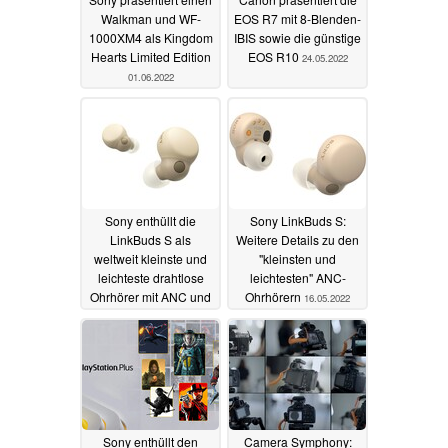
Walkman und WF-
EOS R7 mit 8-Blenden-
1000XM4 als Kingdom
IBIS sowie die günstige
Hearts Limited Edition
EOS R10
24.05.2022
01.06.2022
Sony enthüllt die
Sony LinkBuds S:
LinkBuds S als
Weitere Details zu den
weltweit kleinste und
"kleinsten und
leichteste drahtlose
leichtesten" ANC-
Ohrhörer mit ANC und
Ohrhörern
16.05.2022
Hi-Res-Support
18.05.2022
Sony enthüllt den
Camera Symphony: