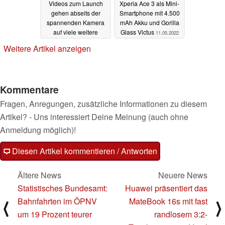
Videos zum Launch
Xperia Ace 3 als Mini-
gehen abseits der
Smartphone mit 4.500
spannenden Kamera
mAh Akku und Gorilla
auf viele weitere
Glass Victus
11.05.2022
Neuheiten ein
11.05.2022
Weitere Artikel anzeigen
Kommentare
Fragen, Anregungen, zusätzliche Informationen zu diesem
Artikel? - Uns interessiert Deine Meinung (auch ohne
Anmeldung möglich)!
Diesen Artikel kommentieren / Antworten
Ältere News
Neuere News
Statistisches Bundesamt:
Huawei präsentiert das
Bahnfahrten im ÖPNV
MateBook 16s mit fast
⟨
⟩
um 19 Prozent teurer
randlosem 3:2-