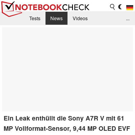
Tests
News
Videos
...
Benchmarks & Tech
Externe Tests
Kaufberatung
Deals
Suche
Jobs
Forum
Ein Leak enthüllt die Sony A7R V mit 61
MP Vollformat-Sensor, 9,44 MP OLED EVF