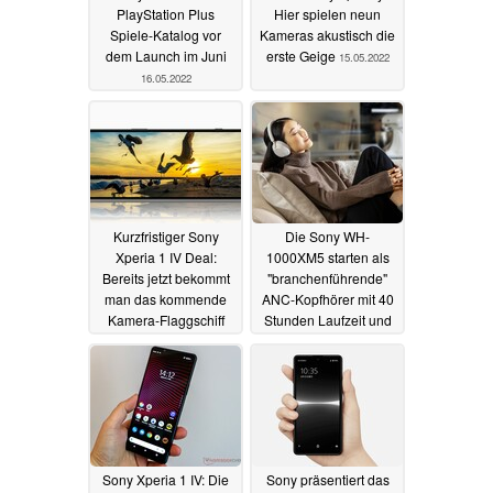
PlayStation Plus
Hier spielen neun
Spiele-Katalog vor
Kameras akustisch die
dem Launch im Juni
erste Geige
15.05.2022
16.05.2022
Kurzfristiger Sony
Die Sony WH-
Xperia 1 IV Deal:
1000XM5 starten als
Bereits jetzt bekommt
"branchenführende"
man das kommende
ANC-Kopfhörer mit 40
Kamera-Flaggschiff
Stunden Laufzeit und
deutlich billiger
LDAC
12.05.2022
13.05.2022
Sony Xperia 1 IV: Die
Sony präsentiert das