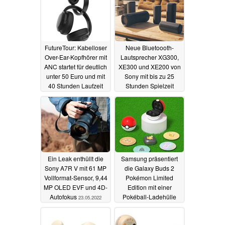
FutureTour: Kabelloser
Neue Bluetoooth-
Over-Ear-Kopfhörer mit
Lautsprecher XG300,
ANC startet für deutlich
XE300 und XE200 von
unter 50 Euro und mit
Sony mit bis zu 25
40 Stunden Laufzeit
Stunden Spielzeit
08.01.2023
04.06.2022
Ein Leak enthüllt die
Samsung präsentiert
Sony A7R V mit 61 MP
die Galaxy Buds 2
Vollformat-Sensor, 9,44
Pokémon Limited
MP OLED EVF und 4D-
Edition mit einer
Autofokus
Pokéball-Ladehülle
23.05.2022
19.05.2022