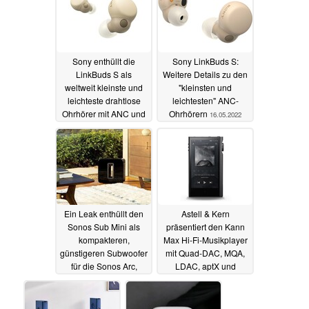
Sony enthüllt die
Sony LinkBuds S:
LinkBuds S als
Weitere Details zu den
weltweit kleinste und
"kleinsten und
leichteste drahtlose
leichtesten" ANC-
Ohrhörer mit ANC und
Ohrhörern
16.05.2022
Hi-Res-Support
18.05.2022
Ein Leak enthüllt den
Astell & Kern
Sonos Sub Mini als
präsentiert den Kann
kompakteren,
Max Hi-Fi-Musikplayer
günstigeren Subwoofer
mit Quad-DAC, MQA,
für die Sonos Arc,
LDAC, aptX und
Beam und Ray
DSD512
16.05.2022
16.05.2022