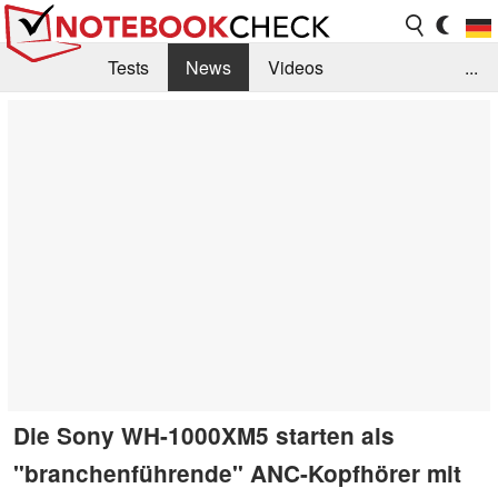
Tests
News
Videos
...
Benchmarks & Tech
Externe Tests
Kaufberatung
Deals
Suche
Jobs
Forum
Die Sony WH-1000XM5 starten als
"branchenführende" ANC-Kopfhörer mit