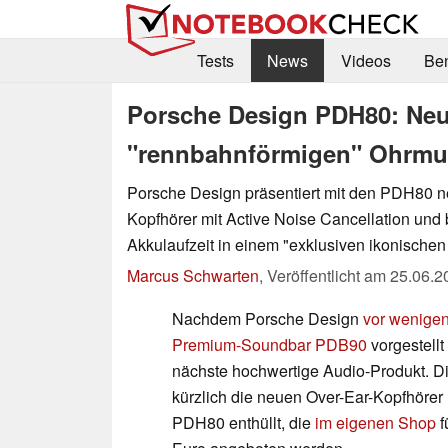
Tests
News
Videos
Be
Porsche Design PDH80: Neu
"rennbahnförmigen" Ohrmus
Porsche Design präsentiert mit den PDH80 n
Kopfhörer mit Active Noise Cancellation und
Akkulaufzeit in einem "exklusiven ikonischen
Marcus Schwarten
,
Veröffentlicht am
25.06.2
Nachdem Porsche Design
vor wenige
Premium-Soundbar PDB90
vorgestellt 
nächste hochwertige Audio-Produkt. D
kürzlich die neuen Over-Ear-Kopfhöre
PDH80 enthüllt, die
im eigenen Shop
f