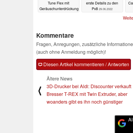
Tune Flex mit
erste Details zu den
Ca
Geräuschunterdrückung
Px8
29.06.2022
vor
Wie
29.06.2022
Weite
i
Kommentare
Fragen, Anregungen, zusätzliche Informatione
(auch ohne Anmeldung möglich)!
Diesen Artikel kommentieren / Antworten
Ältere News
3D-Drucker bei Aldi: Discounter verkauft
⟨
Bresser T-REX mit Twin Extruder, aber
woanders gibt es ihn noch günstiger
Al