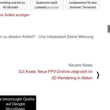
ncelling und bis zu
Qualcomm aptX
Lautsprecher für den
40 Stunden
Lossless
Sommer: Tronsmart
28.06.2022
dergabezeit starten
Groove 2 und T7 Mini
re Artikel anzeigen
m Handel
vorgestellt
28.06.2022
25.06.2022
n zu diesem Artikel? - Uns interessiert Deine Meinung
Neuere News
DJI Avata: Neue FPV-Drohne zeigt sich im
⟩
3D-Rendering in Aktion
s bevorzugte Quelle
auf Google
hinzufügen