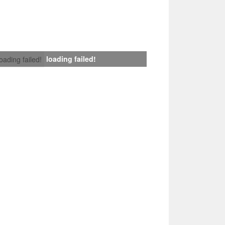
loading failed!
loading failed!