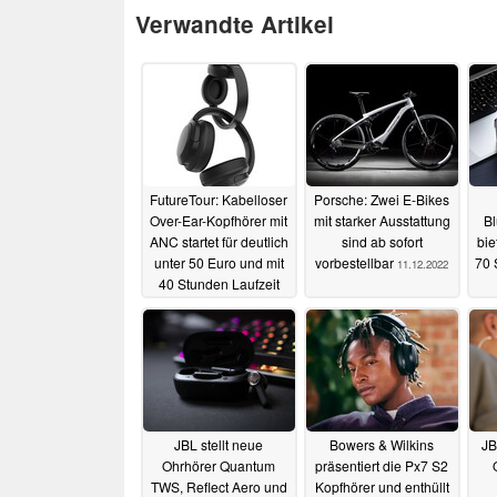
Verwandte Artikel
FutureTour: Kabelloser
Porsche: Zwei E-Bikes
Over-Ear-Kopfhörer mit
mit starker Ausstattung
Bl
ANC startet für deutlich
sind ab sofort
bie
unter 50 Euro und mit
vorbestellbar
70 
11.12.2022
40 Stunden Laufzeit
08.01.2023
JBL stellt neue
Bowers & Wilkins
JB
Ohrhörer Quantum
präsentiert die Px7 S2
TWS, Reflect Aero und
Kopfhörer und enthüllt