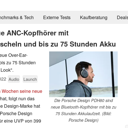
nchmarks & Tech
Externe Tests
Kaufberatung
Deal
e ANC-Kopfhörer mit
cheln und bis zu 75 Stunden Akku
eue Over-Ear-
 bis zu 75 Stunden
 Look".
022
Audio
Launch
n Wochen seine neue
hat, folgt nun das
Die Porsche Design PDH80 sind
ie Design-Marke hat
neue Bluetooth-Kopfhörer mit bis zu
r Porsche Design
75 Stunden Akkulaufzeit. (Bild:
Porsche Design)
ür eine UVP von 399