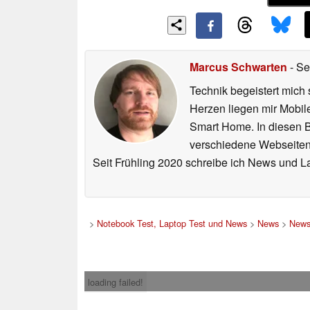
Marcus Schwarten
- Se
Technik begeistert mich 
Herzen liegen mir Mobi
Smart Home. In diesen Be
verschiedene Webseiten,
Seit Frühling 2020 schreibe ich News und L
>
Notebook Test, Laptop Test und News
>
News
>
News
loading failed!