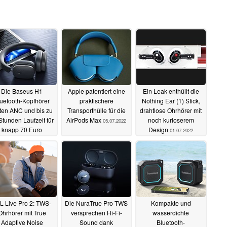
Die Baseus H1
Apple patentiert eine
Ein Leak enthüllt die
uetooth-Kopfhörer
praktischere
Nothing Ear (1) Stick,
ten ANC und bis zu
Transporthülle für die
drahtlose Ohrhörer mit
Stunden Laufzeit für
AirPods Max
noch kurioserem
05.07.2022
knapp 70 Euro
Design
01.07.2022
06.07.2022
L Live Pro 2: TWS-
Die NuraTrue Pro TWS
Kompakte und
Ohrhörer mit True
versprechen Hi-Fi-
wasserdichte
Adaptive Noise
Sound dank
Bluetooth-