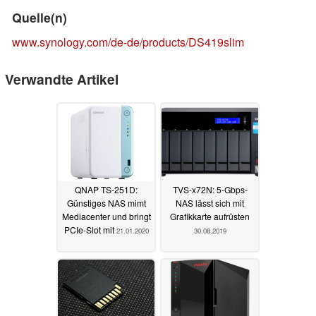
Quelle(n)
www.synology.com/de-de/products/DS419slim
Verwandte Artikel
QNAP TS-251D:
TVS-x72N: 5-Gbps-
Günstiges NAS mimt
NAS lässt sich mit
Mediacenter und bringt
Grafikkarte aufrüsten
PCIe-Slot mit
21.01.2020
30.08.2019