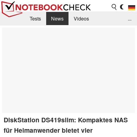
Tests
News
Videos
...
Benchmarks & Tech
Externe Tests
Kaufberatung
Deals
Suche
Jobs
Forum
DiskStation DS419slim: Kompaktes NAS
für Heimanwender bietet vier