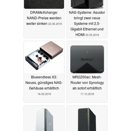
DRAMeXchange:
NAS-Systeme: Asustor
NAND-Preise werden
bringt zwei neue
weiter sinken
Systeme mit 2,5-
22.06.2019
Gigabit-Ethernet und
HDMI
20.05.2019
Blueendless X3:
MR2200ac: Mesh-
Neues, günstiges NAS-
Router von Synology
Gehäuse erhältlich
ab sofort erhältlich
16.05.2019
17.10.2018