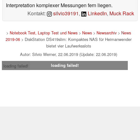
Interpretation komplexer Messungen fern liegen.
Kontakt:
silvio39191
,
LinkedIn
,
Muck Rack
>
Notebook Test, Laptop Test und News
>
News
>
Newsarchiv
>
News
2019-06
> DiskStation DS419slim: Kompaktes NAS für Heimanwender
bietet vier Laufwerksslots
Autor: Silvio Werner, 22.06.2019 (Update: 22.06.2019)
loading failed!
loading failed!
Impressum
|
Team
|
Datenschutz
|
Kontakt
|
Cookie
Einstellungen
| 07.08.2026 16:37
* Beim Kauf über einen Affiliate-Link kann Notebookcheck eine Vergütung