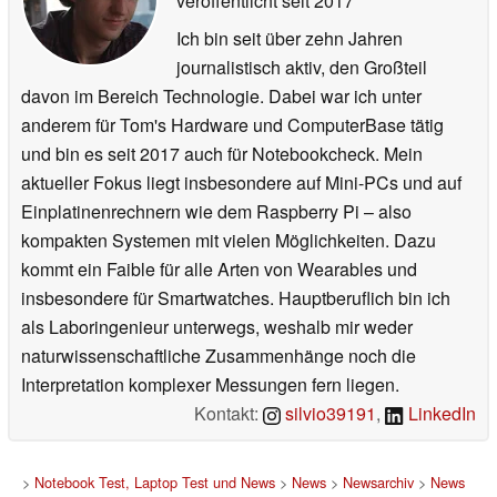
veröffentlicht
seit 2017
Ich bin seit über zehn Jahren
journalistisch aktiv, den Großteil
davon im Bereich Technologie. Dabei war ich unter
anderem für Tom's Hardware und ComputerBase tätig
und bin es seit 2017 auch für Notebookcheck. Mein
aktueller Fokus liegt insbesondere auf Mini-PCs und auf
Einplatinenrechnern wie dem Raspberry Pi – also
kompakten Systemen mit vielen Möglichkeiten. Dazu
kommt ein Faible für alle Arten von Wearables und
insbesondere für Smartwatches. Hauptberuflich bin ich
als Laboringenieur unterwegs, weshalb mir weder
naturwissenschaftliche Zusammenhänge noch die
Interpretation komplexer Messungen fern liegen.
Kontakt:
silvio39191
,
LinkedIn
>
Notebook Test, Laptop Test und News
>
News
>
Newsarchiv
>
News