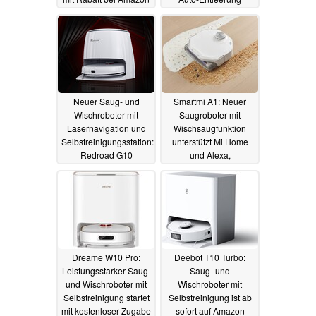
26.10.2022
31.08.2022
Neuer Saug- und
Smartmi A1: Neuer
Wischroboter mit
Saugroboter mit
Lasernavigation und
Wischsaugfunktion
Selbstreinigungsstation:
unterstützt Mi Home
Redroad G10
und Alexa,
vorgestellt
vorbestellbar ab 377
16.07.2022
Euro
28.06.2022
Dreame W10 Pro:
Deebot T10 Turbo:
Leistungsstarker Saug-
Saug- und
und Wischroboter mit
Wischroboter mit
Selbstreinigung startet
Selbstreinigung ist ab
mit kostenloser Zugabe
sofort auf Amazon