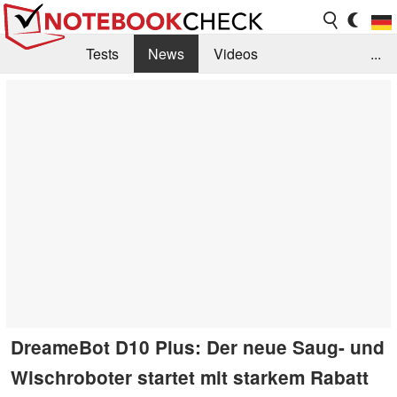
Tests
News
Videos
...
Benchmarks & Tech
Externe Tests
Kaufberatung
Deals
Suche
Jobs
Forum
DreameBot D10 Plus: Der neue Saug- und
Wischroboter startet mit starkem Rabatt