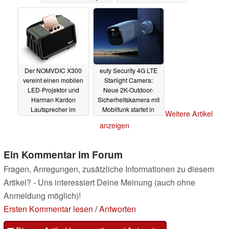
erhältlich
25.06.2022
18.06.2022
Der NOMVDIC X300
eufy Security 4G LTE
vereint einen mobilen
Starlight Camera:
LED-Projektor und
Neue 2K-Outdoor-
Harman Kardon
Sicherheitskamera mit
Lautsprecher im
Mobilfunk startet in
Weitere Artikel
schicken Gehäuse
Deutschland
15.06.2022
anzeigen
17.06.2022
Ein Kommentar im Forum
Fragen, Anregungen, zusätzliche Informationen zu diesem
Artikel? - Uns interessiert Deine Meinung (auch ohne
Anmeldung möglich)!
Ersten Kommentar lesen
/
Antworten