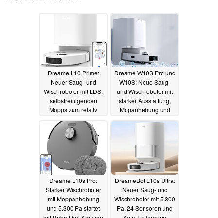
Dreame L10 Prime:
Dreame W10S Pro und
Neuer Saug- und
W10S: Neue Saug-
Wischroboter mit LDS,
und Wischroboter mit
selbstreinigenden
starker Ausstattung,
Mopps zum relativ
Mopanhebung und
günstigen Preis
Trocknung
28.01.2023
bestellbar
03.08.2023
Dreame L10s Pro:
DreameBot L10s Ultra:
Starker Wischroboter
Neuer Saug- und
mit Moppanhebung
Wischroboter mit 5.300
und 5.300 Pa startet
Pa, 24 Sensoren und
mit Rabatt bei Amazon
Auto-Entleerung