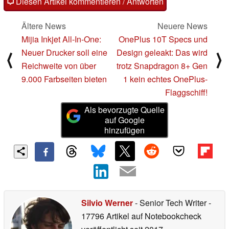
Diesen Artikel kommentieren / Antworten
Ältere News
Neuere News
Mijia Inkjet All-In-One:
OnePlus 10T Specs und
Neuer Drucker soll eine
Design geleakt: Das wird
⟨
⟩
Reichweite von über
trotz Snapdragon 8+ Gen
9.000 Farbseiten bieten
1 kein echtes OnePlus-
Flaggschiff!
Als bevorzugte Quelle
auf Google
hinzufügen
Silvio Werner
- Senior Tech Writer
-
17796 Artikel auf Notebookcheck