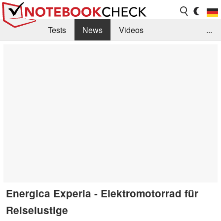
Tests
News
Videos
...
Benchmarks & Tech
Externe Tests
Kaufberatung
Deals
Suche
Jobs
Forum
Energica Experia - Elektromotorrad für
Reiselustige