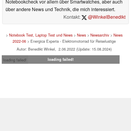
Notebookcheck vor allem über Smartwatches, aber auch
über andere News und Technik, die mich interessiert.
Kontakt:
@WinkelBenedikt
>
Notebook Test, Laptop Test und News
>
News
>
Newsarchiv
>
News
2022-06
> Energica Experia - Elektromotorrad für Reiselustige
Autor: Benedikt Winkel, 2.06.2022 (Update: 15.08.2024)
loading failed!
loading failed!
Impressum
|
Team
|
Datenschutz
|
Kontakt
|
Cookie
Einstellungen
| 08.08.2026 00:40
* Beim Kauf über einen Affiliate-Link kann Notebookcheck eine Vergütung
erhalten. Vielen Dank für Ihre Unterstützung!.