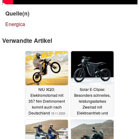
Quelle(n)
Energica
Verwandte Artikel
NIU XQi3:
Solar E-Clipse:
Elektromotorrad mit
Besonders schnelles,
357 Nm Drehmoment
leistungsstarkes
kommt auch nach
Zweirad mit
Deutschland
Elektroantrieb und
19.11.2023
Carbon lässt sich zügig
laden
03.08.2023