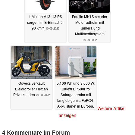
InMotion V13: 13 PS
Forcite MK1S smarter
sorgen im E-Einrad für
Motorradhelm mit
90 km/h
Kamera und
10.09.2022
Multimediasystem
09.09.2022
Govecs verkauft
5.100 Wh und 3.000 W:
Elektroroller Flex an
Bluetti EP500Pro
Privatkunden
Solargenerator mit
29.08.2022
langlebigem LiFePO4-
Akku startet in Europa,
Weitere Artikel
EP500 reduziert
anzeigen
05.06.2022
4 Kommentare im Forum