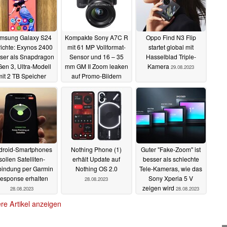
msung Galaxy S24
Kompakte Sony A7C R
Oppo Find N3 Flip
ichte: Exynos 2400
mit 61 MP Vollformat-
startet global mit
ser als Snapdragon
Sensor und 16 – 35
Hasselblad Triple-
Gen 3, Ultra-Modell
mm GM II Zoom leaken
Kamera
29.08.2023
mit 2 TB Speicher
auf Promo-Bildern
29.08.2023
29.08.2023
droid-Smartphones
Nothing Phone (1)
Guter "Fake-Zoom" ist
sollen Satelliten-
erhält Update auf
besser als schlechte
indung per Garmin
Nothing OS 2.0
Tele-Kameras, wie das
esponse erhalten
Sony Xperia 5 V
28.08.2023
zeigen wird
28.08.2023
28.08.2023
re Artikel anzeigen