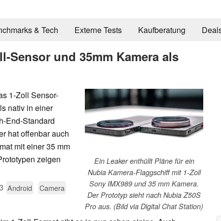
nchmarks & Tech
Externe Tests
Kaufberatung
Deal
oll-Sensor und 35mm Kamera als
s 1-Zoll Sensor-
 nativ in einer
gh-End-Standard
er hat offenbar auch
rmat mit einer 35 mm
 Prototypen zeigen
Ein Leaker enthüllt Pläne für ein
Nubia Kamera-Flaggschiff mit 1-Zoll
Sony IMX989 und 35 mm Kamera.
3
Android
Camera
Der Prototyp sieht nach Nubia Z50S
Pro aus. (Bild via Digital Chat Station)