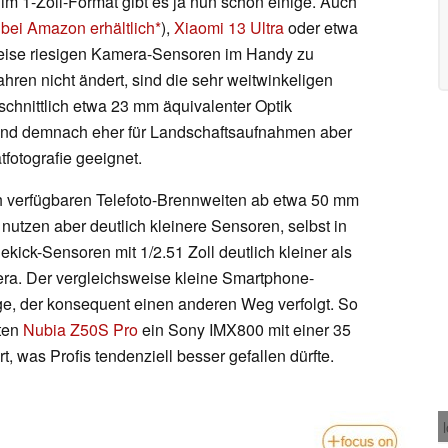
im 1-Zoll-Format gibt es ja nun schon einige. Auch
r
bei Amazon erhältlich
),
Xiaomi 13 Ultra
oder etwa
weise riesigen Kamera-Sensoren im Handy zu
ahren nicht ändert, sind die sehr weitwinkeligen
schnittlich etwa 23 mm äquivalenter Optik
 sind demnach eher für Landschaftsaufnahmen aber
ätfotografie geeignet.
ch verfügbaren Telefoto-Brennweiten ab etwa 50 mm
, nutzen aber deutlich kleinere Sensoren, selbst in
ekick-Sensoren mit 1/2.51 Zoll deutlich kleiner als
ra. Der vergleichsweise kleine Smartphone-
zige, der konsequent einen anderen Weg verfolgt. So
hten
Nubia Z50S Pro
ein Sony IMX800 mit einer 35
 was Profis tendenziell besser gefallen dürfte.