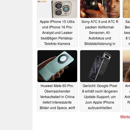
Apple iPhone 15 Ultra
Sony A7C II und A7C R
Sa
und iPhone 16 Pro:
packen Vollformat-
Ber
Analyst und Leaker
Sensoren, KI-
bes
bestätigen Periskop-
Autofokus und
8 
Telefoto-Kamera
Bildstabilisierung in
kompaktes Gehäuse
29.08.2023
29.08.2023
Huawei Mate 60 Pro:
Gerücht: Google Pixel
An
Überraschender
8 erhält noch längeren
Verkaufsstart in China
Update-Support, um
Anb
liefert interessante
zum Apple iPhone
R
Bilder und Specs, wirft
aufzuschließen
aber Fragen auf
29.08.2023
Weite
29.08.2023