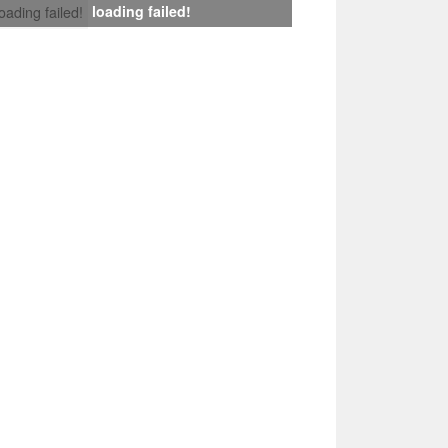
loading failed!
loading failed!