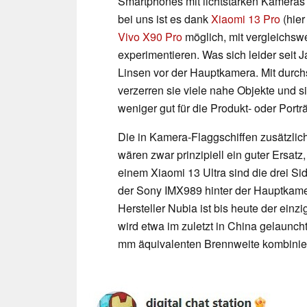
Smartphones mit lichtstarken Kameras 
bei uns ist es dank
Xiaomi 13 Pro
(hie
Vivo X90 Pro
möglich, mit vergleichs
experimentieren. Was sich leider seit J
Linsen vor der Hauptkamera. Mit durch
verzerren sie viele nahe Objekte und
weniger gut für die Produkt- oder Portr
Die in Kamera-Flaggschiffen zusätzli
wären zwar prinzipiell ein guter Ersatz
einem Xiaomi 13 Ultra sind die drei Sid
der Sony IMX989 hinter der Hauptkame
Hersteller Nubia ist bis heute der ein
wird etwa im zuletzt in China gelaunc
mm äquivalenten Brennweite kombiniert,