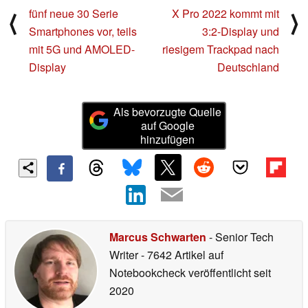
fünf neue 30 Serie
X Pro 2022 kommt mit
⟨
⟩
Smartphones vor, teils
3:2-Display und
mit 5G und AMOLED-
riesigem Trackpad nach
Display
Deutschland
Als bevorzugte Quelle
auf Google
hinzufügen
Marcus Schwarten
- Senior Tech
Writer
- 7642 Artikel auf
Notebookcheck veröffentlicht
seit
2020