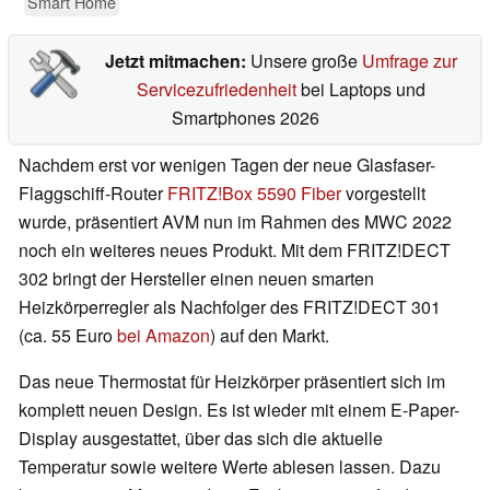
Smart Home
Jetzt mitmachen:
Unsere große
Umfrage zur
Servicezufriedenheit
bei Laptops und
Smartphones 2026
Nachdem erst vor wenigen Tagen der neue Glasfaser-
Flaggschiff-Router
FRITZ!Box 5590 Fiber
vorgestellt
wurde, präsentiert AVM nun im Rahmen des MWC 2022
noch ein weiteres neues Produkt. Mit dem FRITZ!DECT
302 bringt der Hersteller einen neuen smarten
Heizkörperregler als Nachfolger des FRITZ!DECT 301
(ca. 55 Euro
bei Amazon
) auf den Markt.
Das neue Thermostat für Heizkörper präsentiert sich im
komplett neuen Design. Es ist wieder mit einem E-Paper-
Display ausgestattet, über das sich die aktuelle
Temperatur sowie weitere Werte ablesen lassen. Dazu