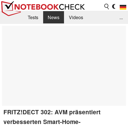
Tests
News
Videos
...
Benchmarks & Tech
Externe Tests
Kaufberatung
Deals
Suche
Jobs
Forum
FRITZ!DECT 302: AVM präsentiert
verbesserten Smart-Home-