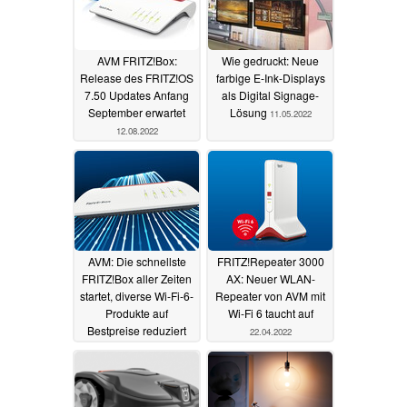
AVM FRITZ!Box:
Wie gedruckt: Neue
Release des FRITZ!OS
farbige E-Ink-Displays
7.50 Updates Anfang
als Digital Signage-
September erwartet
Lösung
11.05.2022
12.08.2022
AVM: Die schnellste
FRITZ!Repeater 3000
FRITZ!Box aller Zeiten
AX: Neuer WLAN-
startet, diverse Wi-Fi-6-
Repeater von AVM mit
Produkte auf
Wi-Fi 6 taucht auf
Bestpreise reduziert
22.04.2022
03.05.2022