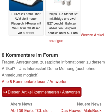
FRITZ!Box 5590 Fiber:
Philips Hue Starter Set
AVM stellt neuen
mit Bridge und zwei
Flaggschiff-Router mit
E27 Leuchtmitteln zum
Wi-Fi 6 für Glasfaser
absoluten Bestpreis
vor
deutlich unter 50 Euro
24.02.2022
Weitere Artikel
23.02.2022
anzeigen
8 Kommentare im Forum
Fragen, Anregungen, zusätzliche Informationen zu diesem
Artikel? - Uns interessiert Deine Meinung (auch ohne
Anmeldung möglich)!
Alle 8 Kommentare lesen
/
Antworten
Diesen Artikel kommentieren / Antworten
Ältere News
Neuere News
Ab 139 Euro: TCL stellt
Das Huawei MateBook