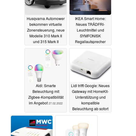
Husqvarna Automower
IKEA Smart Home:
bekommen virtuelle
Neues TRÅDFRI-
Zonensteuerung, neue
Leuchtmittel und
Modelle 310 Mark II
SYMFONISK
und 315 Mark II
Regallautsprecher
vorgestellt
teurer
08.03.2022
03.03.2022
Aldi: Smarte
Lidl trifft Google: Neues
Beleuchtung mit
Gateway mit HomeKit-
Zigbee-Kompatibilität
Unterstützung und
im Angebot
kompatible
27.02.2022
Beleuchtung ab sofort
erhältlich
25.02.2022