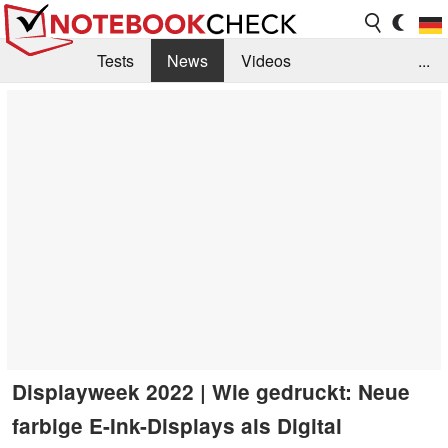
Tests
News
Videos
...
Benchmarks & Tech
Externe Tests
Kaufberatung
Deals
Suche
Jobs
Forum
Displayweek 2022 | Wie gedruckt: Neue
farbige E-Ink-Displays als Digital