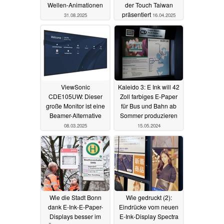
Wellen-Animationen
der Touch Taiwan
präsentiert
31.08.2025
16.04.2025
ViewSonic
Kaleido 3: E Ink will 42
CDE105UW: Dieser
Zoll farbiges E-Paper
große Monitor ist eine
für Bus und Bahn ab
Beamer-Alternative
Sommer produzieren
08.03.2025
15.05.2024
Wie die Stadt Bonn
Wie gedruckt (2):
dank E-Ink-E-Paper-
Eindrücke vom neuen
Displays besser im
E-Ink-Display Spectra