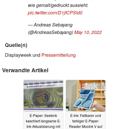
wie gemalt/gedruckt aussieht.
pic.twitter.com/D1jfCPSld0
— Andreas Sebayang
(@AndreasSebayang)
May 10, 2022
Quelle(n)
Displayweek und
Pressemitteilung
Verwandte Artikel
E-Paper: Seekink
E-Ink: Faltbarer und
kaschiert langsame E-
farbiger E-Paper-
Ink-Aktualisierung mit
Reader MooInk V auf