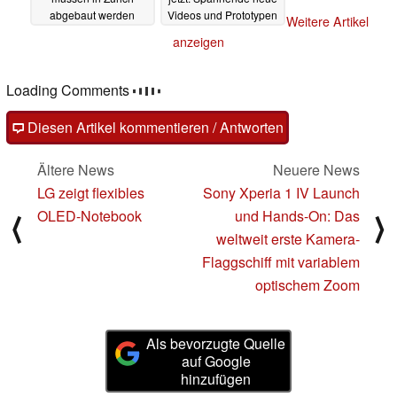
abgebaut werden
Videos und Prototypen
Weitere Artikel
von Samsung und BOE
23.03.2023
anzeigen
12.05.2022
Loading Comments
Diesen Artikel kommentieren / Antworten
Ältere News
Neuere News
LG zeigt flexibles
Sony Xperia 1 IV Launch
OLED-Notebook
und Hands-On: Das
⟨
⟩
weltweit erste Kamera-
Flaggschiff mit variablem
optischem Zoom
Als bevorzugte Quelle
auf Google
hinzufügen