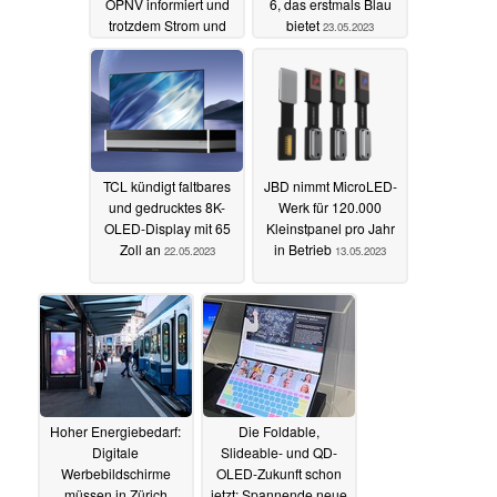
ÖPNV informiert und
6, das erstmals Blau
trotzdem Strom und
bietet
23.05.2023
Kabel spart
04.08.2023
TCL kündigt faltbares
JBD nimmt MicroLED-
und gedrucktes 8K-
Werk für 120.000
OLED-Display mit 65
Kleinstpanel pro Jahr
Zoll an
in Betrieb
22.05.2023
13.05.2023
Hoher Energiebedarf:
Die Foldable,
Digitale
Slideable- und QD-
Werbebildschirme
OLED-Zukunft schon
müssen in Zürich
jetzt: Spannende neue