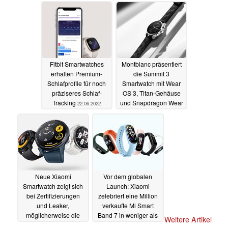
23.06.2022
22.06.2022
Fitbit Smartwatches
Montblanc präsentiert
erhalten Premium-
die Summit 3
Schlafprofile für noch
Smartwatch mit Wear
präziseres Schlaf-
OS 3, Titan-Gehäuse
Tracking
und Snapdragon Wear
22.06.2022
4100+
22.06.2022
Neue Xiaomi
Vor dem globalen
Smartwatch zeigt sich
Launch: Xiaomi
bei Zertifizierungen
zelebriert eine Million
und Leaker,
verkaufte Mi Smart
möglicherweise die
Band 7 in weniger als
Weitere Artikel
Xiaomi Watch Color 3
einem Monat
20.06.2022