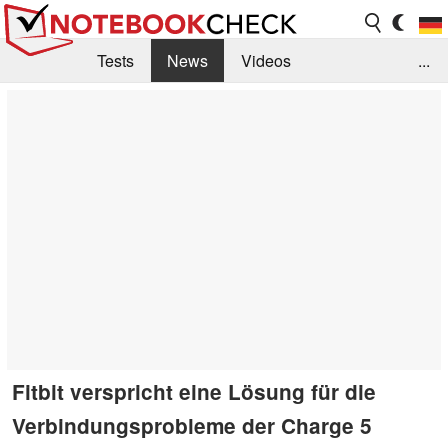
Tests
News
Videos
...
Benchmarks & Tech
Externe Tests
Kaufberatung
Deals
Suche
Jobs
Forum
Fitbit verspricht eine Lösung für die
Verbindungsprobleme der Charge 5