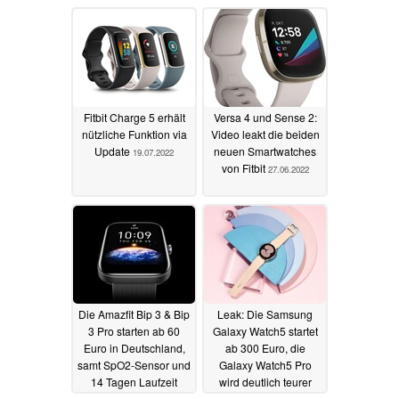
24.07.2022
Fitbit Charge 5 erhält
Versa 4 und Sense 2:
nützliche Funktion via
Video leakt die beiden
Update
neuen Smartwatches
19.07.2022
von Fitbit
27.06.2022
Die Amazfit Bip 3 & Bip
Leak: Die Samsung
3 Pro starten ab 60
Galaxy Watch5 startet
Euro in Deutschland,
ab 300 Euro, die
samt SpO2-Sensor und
Galaxy Watch5 Pro
14 Tagen Laufzeit
wird deutlich teurer