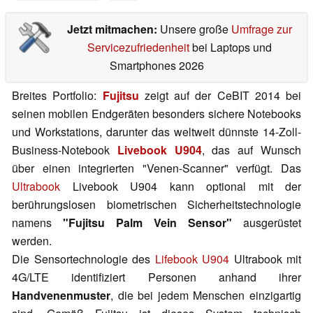
Jetzt mitmachen:
Unsere große
Umfrage zur
Servicezufriedenheit
bei Laptops und
Smartphones 2026
Breites Portfolio:
Fujitsu
zeigt auf der CeBIT 2014 bei
seinen mobilen Endgeräten besonders sichere Notebooks
und Workstations, darunter das weltweit dünnste 14-Zoll-
Business-Notebook
Livebook U904
, das auf Wunsch
über einen integrierten "Venen-Scanner" verfügt. Das
Ultrabook
Livebook U904 kann optional mit der
berührungslosen biometrischen Sicherheitstechnologie
namens
"Fujitsu Palm Vein Sensor"
ausgerüstet
werden.
Die Sensortechnologie des
Lifebook U904
Ultrabook mit
4G/LTE identifiziert Personen anhand ihrer
Handvenenmuster
, die bei jedem Menschen einzigartig