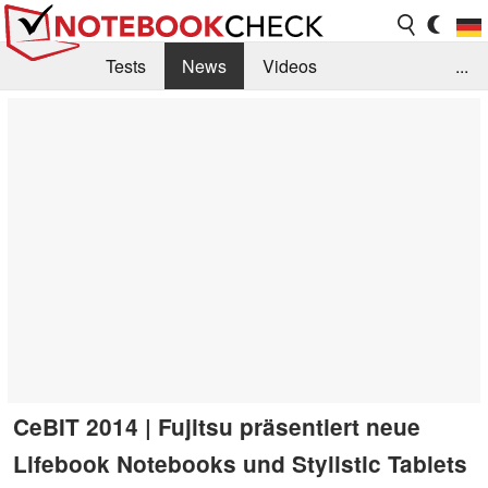
Tests
News
Videos
...
Benchmarks & Tech
Externe Tests
Kaufberatung
Deals
Suche
Jobs
Forum
CeBIT 2014 | Fujitsu präsentiert neue
Lifebook Notebooks und Stylistic Tablets