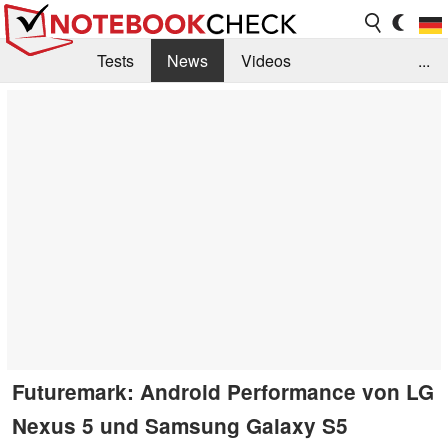
Tests
News
Videos
...
Benchmarks & Tech
Externe Tests
Kaufberatung
Deals
Suche
Jobs
Forum
Futuremark: Android Performance von LG
Nexus 5 und Samsung Galaxy S5