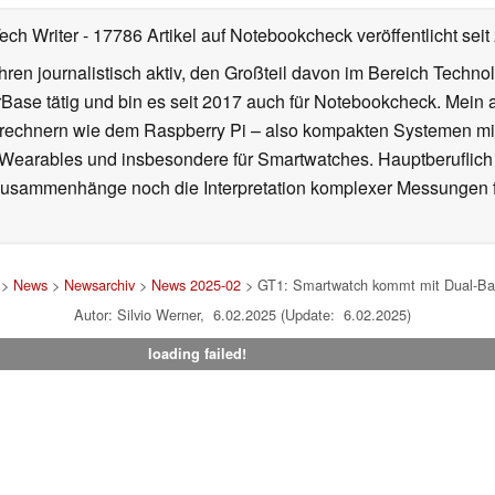
Tech Writer
- 17786 Artikel auf Notebookcheck veröffentlicht
seit
ahren journalistisch aktiv, den Großteil davon im Bereich Techn
se tätig und bin es seit 2017 auch für Notebookcheck. Mein ak
rechnern wie dem Raspberry Pi – also kompakten Systemen mit
n Wearables und insbesondere für Smartwatches. Hauptberuflich
Zusammenhänge noch die Interpretation komplexer Messungen f
>
News
>
Newsarchiv
>
News 2025-02
> GT1: Smartwatch kommt mit Dual-Ba
Autor: Silvio Werner, 6.02.2025 (Update: 6.02.2025)
loading failed!