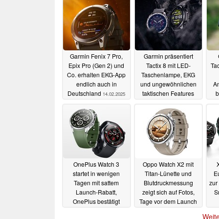
Garmin Fenix 7 Pro,
Garmin präsentiert
Epix Pro (Gen 2) und
Tactix 8 mit LED-
Tac
Co. erhalten EKG-App
Taschenlampe, EKG
endlich auch in
und ungewöhnlichen
An
Deutschland
taktischen Features
b
14.02.2025
13.02.2025
OnePlus Watch 3
Oppo Watch X2 mit
startet in wenigen
Titan-Lünette und
E
Tagen mit sattem
Blutdruckmessung
zur
Launch-Rabatt,
zeigt sich auf Fotos,
S
OnePlus bestätigt
Tage vor dem Launch
Details zur Flaggschiff-
10.02.2025
Weite