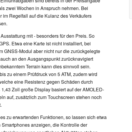
 Einfuhrabgaben sind bereits in der Preisangabe
r als zwei Wochen in Anspruch nehmen. Bei
 im Regelfall auf die Kulanz des Verkäufers
sen.
 Ausstattung mit - besonders für den Preis. So
S. Etwa eine Karte ist nicht installiert, bei
 dem GNSS-Modul aber nicht nur die zurückgelegte
n auch an den Ausgangspunkt zurücknavigiert
nbekanntem Terrain kann dies sinnvoll sein.
 bis zu einem Prüfdruck von 5 ATM, zudem wird
 welche eine Resistenz gegen Schäden durch
 1,43 Zoll große Display basiert auf der AMOLED-
xeln auf, zusätzlich zum Touchscreen stehen noch
.
es zu erwartenden Funktionen, so lassen sich etwa
 Smartphones anzeigen, die Kontrolle der