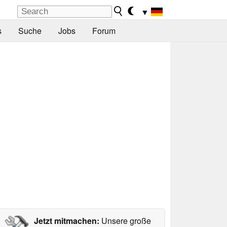
▼
s
Suche
Jobs
Forum
Jetzt mitmachen:
Unsere große