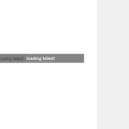
loading failed!
loading failed!