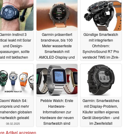
Garmin Instinct 3
Garmin präsentiert
Günstige Smartwatch
tical leakt mit Solar
brandneue, bis 100
mit integrierten
und Design-
Meter wasserfeste
Ohrhörern:
passungen, sollte
Smartwatch mit
SynchroSound R7 Pro
ald mit taktischen
AMOLED-Display und
versteckt TWS im Zink-
Features starten
Tauch-Features
Gehäuse
11.02.2025
13.02.2025
12.02.2025
Xiaomi Watch S4:
Pebble Watch: Erste
Garmin: Smartwatches
uropreis und mehr
Hardware-
mit Display-Problem,
 nahenden globalen
Informationen zur
Käufer sollten eigenes
martwatch geleakt
Hardware der neuen
Gerät überprüfen - und
Smartwatch sind
im Zweifelsfall
08.02.2025
bekannt
zurücksenden
02.02.2025
01.02.2025
re Artikel anzeigen