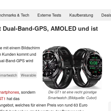
nchmarks & Tech
Externe Tests
Kaufberatung
Deal
t Dual-Band-GPS, AMOLED und ist
e mit einem Bildschirm
m Kunden kommt und
Dual-Band-GPS wird
Smartwatch
Wearable
martphones
, sondern
Die GT1 ist eine recht günstige
Smartwatch (Bildquelle: Cubot)
GT
1
hat das
gebot, welches für einen Preis von rund 63 Euro