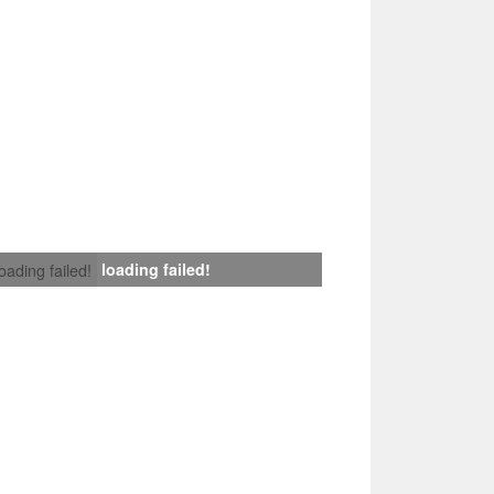
loading failed!
loading failed!