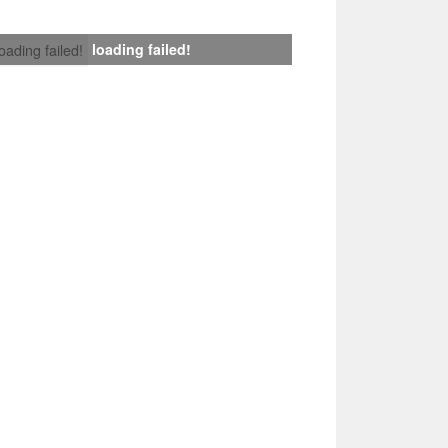
loading failed!
loading failed!