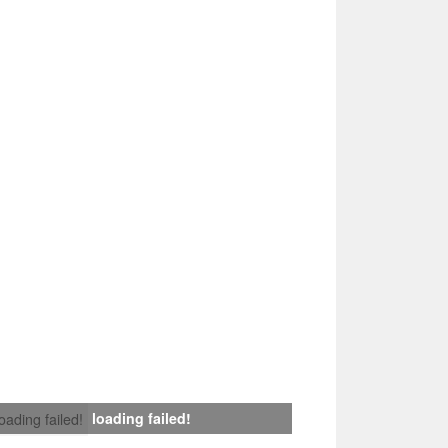
loading failed!
loading failed!