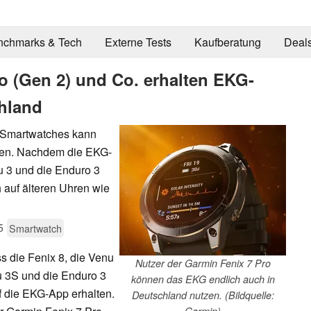
nchmarks & Tech
Externe Tests
Kaufberatung
Deal
o (Gen 2) und Co. erhalten EKG-
hland
-Smartwatches kann
den. Nachdem die EKG-
u 3 und die Enduro 3
 auf älteren Uhren wie
5
Smartwatch
ss die Fenix 8, die Venu
Nutzer der Garmin Fenix 7 Pro
u 3S und die Enduro 3
können das EKG endlich auch in
f die EKG-App erhalten.
Deutschland nutzen. (Bildquelle:
Garmin)