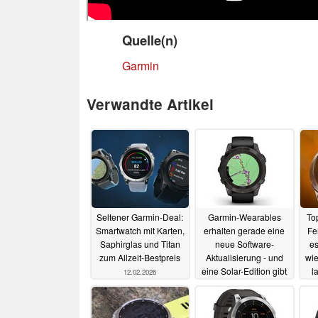
Quelle(n)
Garmin
Verwandte Artikel
Seltener Garmin-Deal:
Garmin-Wearables
To
Smartwatch mit Karten,
erhalten gerade eine
Fe
Saphirglas und Titan
neue Software-
es
zum Allzeit-Bestpreis
Aktualisierung - und
wie
eine Solar-Edition gibt
l
12.02.2026
es noch zum absoluten
Top-Preis
25.11.2025