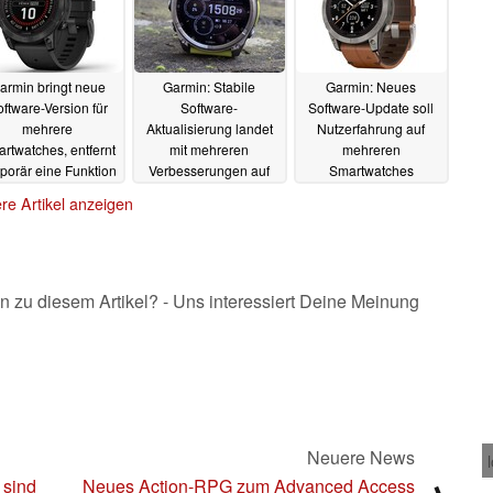
armin bringt neue
Garmin: Stabile
Garmin: Neues
ftware-Version für
Software-
Software-Update soll
mehrere
Aktualisierung landet
Nutzerfahrung auf
rtwatches, entfernt
mit mehreren
mehreren
porär eine Funktion
Verbesserungen auf
Smartwatches
verschiedenen
verbessern
29.03.2025
11.03.2025
re Artikel anzeigen
Smartwatches
12.03.2025
n zu diesem Artikel? - Uns interessiert Deine Meinung
Neuere News
 sind
Neues Action-RPG zum Advanced Access