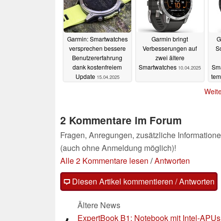
Garmin: Smartwatches
Garmin bringt
G
versprechen bessere
Verbesserungen auf
So
Benutzererfahrung
zwei ältere
dank kostenfreiem
Smartwatches
Sma
10.04.2025
Update
tem
15.04.2025
Weite
2 Kommentare im Forum
Fragen, Anregungen, zusätzliche Informatione
(auch ohne Anmeldung möglich)!
Alle 2 Kommentare lesen
/
Antworten
Diesen Artikel kommentieren / Antworten
Ältere News
ExpertBook B1: Notebook mit Intel-APUs