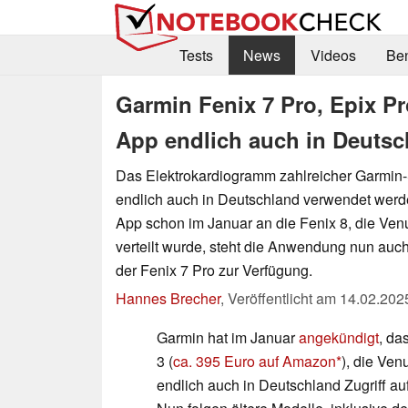
Tests
News
Videos
Be
Garmin Fenix 7 Pro, Epix Pr
App endlich auch in Deutsc
Das Elektrokardiogramm zahlreicher Garmin
endlich auch in Deutschland verwendet wer
App schon im Januar an die Fenix 8, die Ven
verteilt wurde, steht die Anwendung nun auch
der Fenix 7 Pro zur Verfügung.
Hannes Brecher
,
Veröffentlicht am
14.02.202
Garmin hat im Januar
angekündigt
, da
3 (
ca. 395 Euro auf Amazon
), die Ven
endlich auch in Deutschland Zugriff au