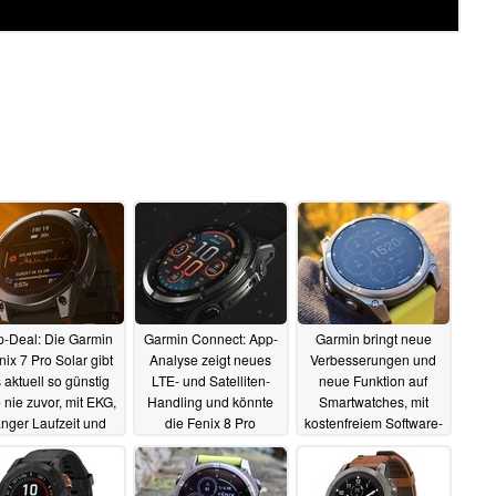
p-Deal: Die Garmin
Garmin Connect: App-
Garmin bringt neue
nix 7 Pro Solar gibt
Analyse zeigt neues
Verbesserungen und
 aktuell so günstig
LTE- und Satelliten-
neue Funktion auf
 nie zuvor, mit EKG,
Handling und könnte
Smartwatches, mit
anger Laufzeit und
die Fenix 8 Pro
kostenfreiem Software-
vielen Funktionen
vorbereiten
Update
17.08.2025
02.05.2025
21.11.2025