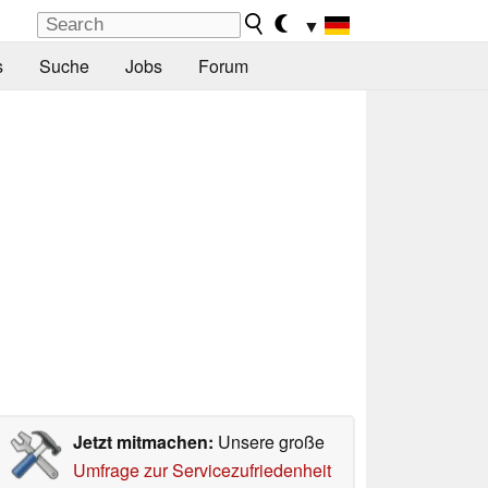
▼
s
Suche
Jobs
Forum
Jetzt mitmachen:
Unsere große
Umfrage zur Servicezufriedenheit