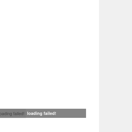
loading failed!
loading failed!