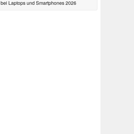
bei Laptops und Smartphones 2026