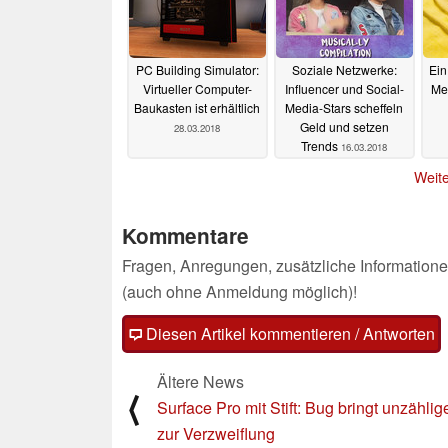
PC Building Simulator:
Soziale Netzwerke:
Ein
Virtueller Computer-
Influencer und Social-
Me
Baukasten ist erhältlich
Media-Stars scheffeln
Geld und setzen
28.03.2018
Trends
16.03.2018
Weite
Kommentare
Fragen, Anregungen, zusätzliche Informatione
(auch ohne Anmeldung möglich)!
Diesen Artikel kommentieren / Antworten
Ältere News
⟨
Surface Pro mit Stift: Bug bringt unzählig
zur Verzweiflung