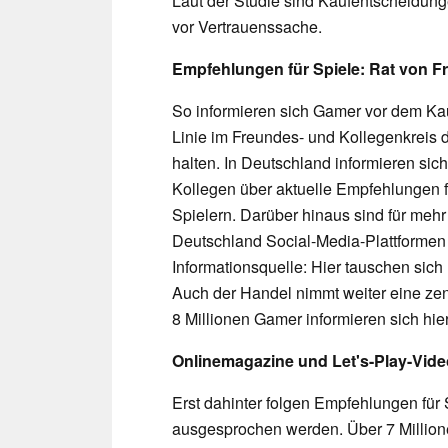
Laut der Studie sind Kaufentscheidun
vor Vertrauenssache.
Empfehlungen für Spiele: Rat von 
So informieren sich Gamer vor dem Ka
Linie im Freundes- und Kollegenkreis 
halten. In Deutschland informieren si
Kollegen über aktuelle Empfehlungen f
Spielern. Darüber hinaus sind für mehr
Deutschland Social-Media-Plattforme
Informationsquelle: Hier tauschen sich 
Auch der Handel nimmt weiter eine zen
8 Millionen Gamer informieren sich hier
Onlinemagazine und Let's-Play-Vid
Erst dahinter folgen Empfehlungen für 
ausgesprochen werden. Über 7 Millione