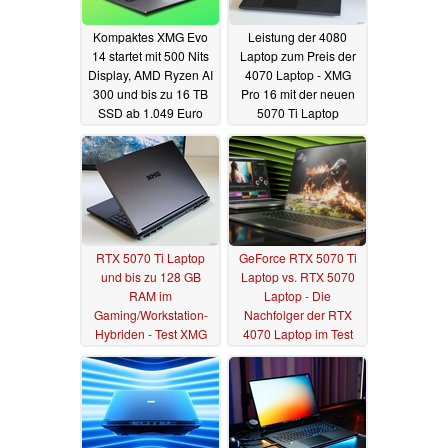
Kompaktes XMG Evo
Leistung der 4080
14 startet mit 500 Nits
Laptop zum Preis der
Display, AMD Ryzen AI
4070 Laptop - XMG
300 und bis zu 16 TB
Pro 16 mit der neuen
SSD ab 1.049 Euro
5070 Ti Laptop
überzeugt im Test
25.06.2025
07.05.2025
RTX 5070 Ti Laptop
GeForce RTX 5070 Ti
und bis zu 128 GB
Laptop vs. RTX 5070
RAM im
Laptop - Die
Gaming/Workstation-
Nachfolger der RTX
Hybriden - Test XMG
4070 Laptop im Test
Pro 16 (E25) Laptop
27.04.2025
04.05.2025