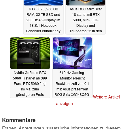
RTX 5090, 256 GB
Asus ROG Strix Scar
RAM, 32 TB SSD und
18 startet mit RTX
200 Hz 4K-Display im
5090, Mini-LED-
18 Zoll Notebook:
Display und
Schenker enthüllt Key
Thunderbolt 5 in den
18 Pro
Verkauf
16.04.2025
16.04.2025
Nvidia GeForce RTX
610 Hz Gaming-
5060 Ti startet ab 399
Monitor erreicht
Euro, RTX 5060 folgt
Reaktionszeit von 0,1
im Mai zum
ms: Asus präsentiert
günstigeren Preis
ROG Strix XG248Q5G-
Weitere Artikel
P
15.04.2025
14.04.2025
anzeigen
Kommentare
Fragen, Anregungen, zusätzliche Informationen zu diesem