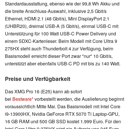
Standardausstattung, ebenso wie der 99,8 Wh Akku und
die breite Anschluss-Auswahl, inklusive 2,5 Gbit/s
Ethernet, HDMI 2.1 (48 Gbit/s), Mini DisplayPort 2.1
(UHBR20), dreimal USB-A (5 Gbit/s), einmal USB-C mit
Unterstützung für 100 Watt USB-C Power Delivery und
einem SDXC-Kartenleser. Beim Modell mit Core Ultra 9
275HX steht auch Thunderbolt 4 zur Verfügung, beim
Basismodell erreicht dieser Port zwar "nur" 10 Gbit/s,
unterstützt aber ebenfalls USB-C PD mit bis zu 140 Watt.
Preise und Verfügbarkeit
Das XMG Pro 16 (E25) kann ab sofort
bei
Bestware
vorbestellt werden, die Auslieferung beginnt
voraussichtlich Mitte Mai. Das Basismodell mit Intel Core
i9-13900HX, Nvidia GeForce RTX 5070 Ti Laptop-GPU,
16 GB RAM und 500 GB SSD kostet 1.999 Euro. Für den
Intel Core Ultra 9 275HX wird ein Aufpreis von 245 Euro