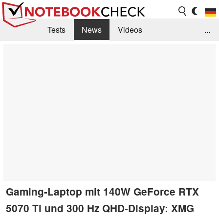
Tests
News
Videos
...
Benchmarks & Tech
Externe Tests
Kaufberatung
Deals
Suche
Jobs
Forum
Gaming-Laptop mit 140W GeForce RTX
5070 Ti und 300 Hz QHD-Display: XMG