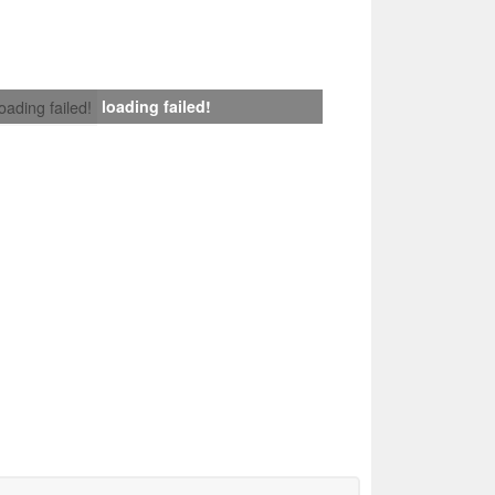
loading failed!
loading failed!