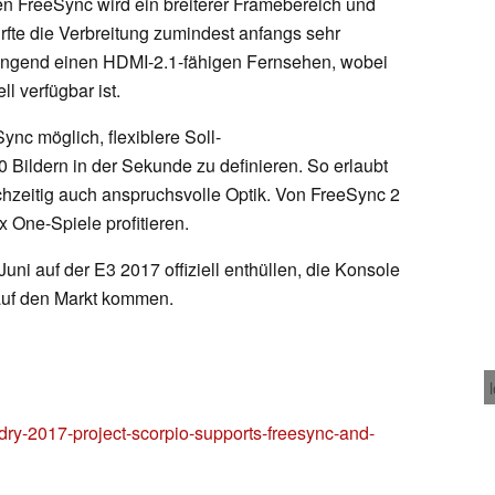
en FreeSync wird ein breiterer Framebereich und
ürfte die Verbreitung zumindest anfangs sehr
zwingend einen HDMI-2.1-fähigen Fernsehen, wobei
l verfügbar ist.
Sync möglich, flexiblere Soll-
 Bildern in der Sekunde zu definieren. So erlaubt
chzeitig auch anspruchsvolle Optik. Von FreeSync 2
 One-Spiele profitieren.
Juni auf der E3 2017 offiziell enthüllen, die Konsole
 auf den Markt kommen.
dry-2017-project-scorpio-supports-freesync-and-