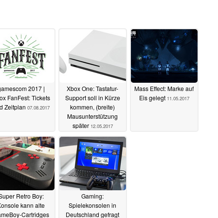
gamescom 2017 |
Xbox One: Tastatur-
Mass Effect: Marke auf
ox FanFest: Tickets
Support soll in Kürze
Eis gelegt
11.05.2017
d Zeitplan
kommen, (breite)
07.08.2017
Mausunterstützung
später
12.05.2017
Super Retro Boy:
Gaming:
onsole kann alte
Spielekonsolen in
meBoy-Cartridges
Deutschland gefragt