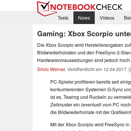
Tests
News
Videos
Be
Gaming: Xbox Scorpio unter
Die Xbox Scorpio wird Herstellerangaben zuf
Bildwiederholraten und den FreeSync-2-Stand
Hardwarevoraussetzungen sind jedoch hoch.
Silvio Werner
,
Veröffentlicht am
12.04.2017
PC-Spieler profitieren bereits seit eini
konkurrierenden Systemen G-Sync und
ist es, Tearing und Ruckeln zu vermeid
Zeitmuster ein (eventuell vom PC noch n
die Bildwiederholrate mit der Grafikein
Mit der Xbox Scorpio wird FreeSync in