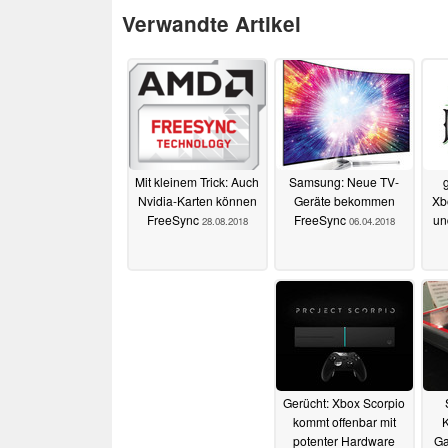
Verwandte Artikel
Mit kleinem Trick: Auch
Samsung: Neue TV-
Nvidia-Karten können
Geräte bekommen
Xb
FreeSync
FreeSync
un
28.08.2018
06.04.2018
Gerücht: Xbox Scorpio
kommt offenbar mit
K
potenter Hardware
Ga