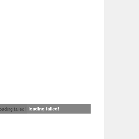
loading failed!
loading failed!