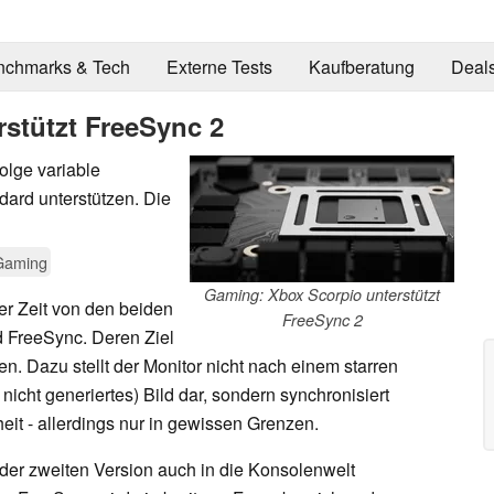
nchmarks & Tech
Externe Tests
Kaufberatung
Deal
stützt FreeSync 2
olge variable
ard unterstützen. Die
Gaming
Gaming: Xbox Scorpio unterstützt
ger Zeit von den beiden
FreeSync 2
 FreeSync. Deren Ziel
en. Dazu stellt der Monitor nicht nach einem starren
icht generiertes) Bild dar, sondern synchronisiert
heit - allerdings nur in gewissen Grenzen.
 der zweiten Version auch in die Konsolenwelt