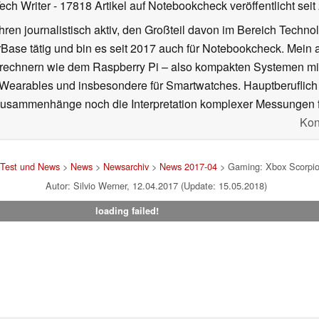
Tech Writer
- 17818 Artikel auf Notebookcheck veröffentlicht
seit
ahren journalistisch aktiv, den Großteil davon im Bereich Techn
se tätig und bin es seit 2017 auch für Notebookcheck. Mein ak
rechnern wie dem Raspberry Pi – also kompakten Systemen mit
n Wearables und insbesondere für Smartwatches. Hauptberuflich
Zusammenhänge noch die Interpretation komplexer Messungen f
Kon
 Test und News
>
News
>
Newsarchiv
>
News 2017-04
> Gaming: Xbox Scorpio 
Autor: Silvio Werner, 12.04.2017 (Update: 15.05.2018)
loading failed!