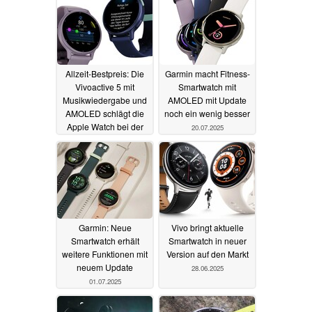
Allzeit-Bestpreis: Die
Garmin macht Fitness-
Vivoactive 5 mit
Smartwatch mit
Musikwiedergabe und
AMOLED mit Update
AMOLED schlägt die
noch ein wenig besser
Apple Watch bei der
20.07.2025
Laufzeit deutlich und
gibt es aktuell sehr
günstig
03.12.2025
Garmin: Neue
Vivo bringt aktuelle
Smartwatch erhält
Smartwatch in neuer
weitere Funktionen mit
Version auf den Markt
neuem Update
28.06.2025
01.07.2025