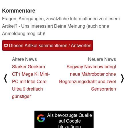
Kommentare
Fragen, Anregungen, zusätzliche Informationen zu diesem
Artikel? - Uns interessiert Deine Meinung (auch ohne
Anmeldung möglich)!
Diesen Artikel kommentieren / Antworten
Ältere News
Neuere News
Starker Geekom
Segway Navimow bringt
GT1 Mega KI Mini-
neue Mähroboter ohne
⟨
⟩
PC mit Intel Core
Begrenzungsdraht und zwei
Ultra 9 dreifach
Sensorarten
günstiger
Als bevorzugte Quelle
auf Google
hinzufügen