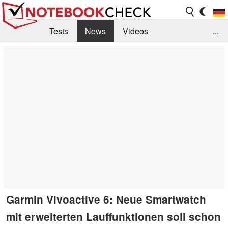
Tests
News
Videos
...
Benchmarks & Tech
Externe Tests
Kaufberatung
Deals
Suche
Jobs
Forum
Garmin Vivoactive 6: Neue Smartwatch
mit erweiterten Lauffunktionen soll schon