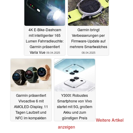
4K E-Bike-Dashcam
Garmin bringt
mit intelligenter 165
Verbesserungen per
Lumen Fahrradleuchte:
Firmware-Update auf
Garmin präsentiert
mehrere Smartwatches
Varia Vue
09.04.2025
08.04.2025
Garmin präsentiert
Y300t: Robustes
Vivoactive 6 mit
Smartphone von Vivo
AMOLED-Display, 11
startet mit 5G, großem
Tagen Laufzeit und
Akku und zum
NFC im kompakten
günstigen Preis
Weitere Artikel
Gehäuse
01.04.2025
31.03.2025
anzeigen