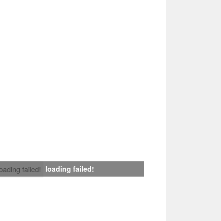
loading failed!
loading failed!