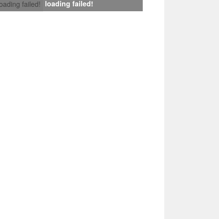
loading failed!
loading failed!