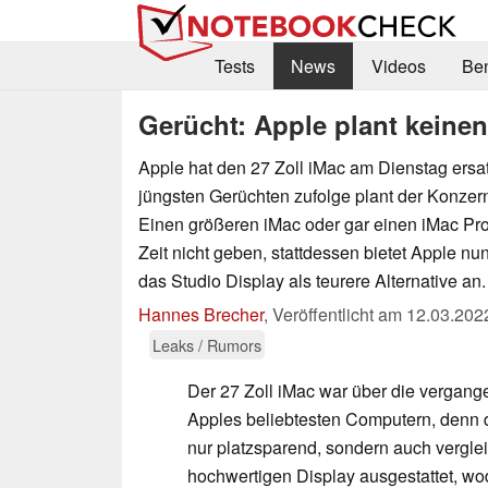
Tests
News
Videos
Be
Gerücht: Apple plant keinen
Apple hat den 27 Zoll iMac am Dienstag ersa
jüngsten Gerüchten zufolge plant der Konzer
Einen größeren iMac oder gar einen iMac Pro
Zeit nicht geben, stattdessen bietet Apple n
das Studio Display als teurere Alternative an.
Hannes Brecher
,
Veröffentlicht am
12.03.202
Leaks / Rumors
Der 27 Zoll iMac war über die vergan
Apples beliebtesten Computern, denn d
nur platzsparend, sondern auch vergle
hochwertigen Display ausgestattet, w