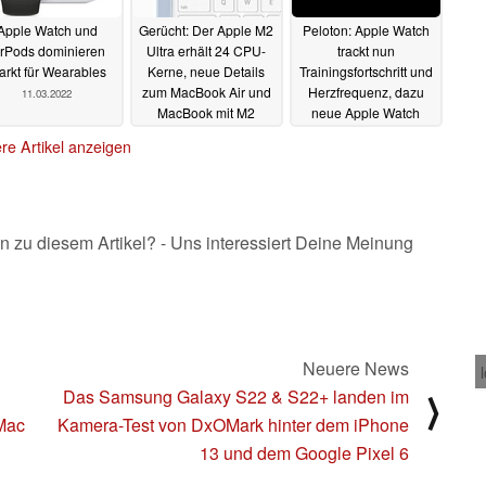
Apple Watch und
Gerücht: Der Apple M2
Peloton: Apple Watch
irPods dominieren
Ultra erhält 24 CPU-
trackt nun
rkt für Wearables
Kerne, neue Details
Trainingsfortschritt und
zum MacBook Air und
Herzfrequenz, dazu
11.03.2022
MacBook mit M2
neue Apple Watch
Armbänder
11.03.2022
10.03.2022
re Artikel anzeigen
n zu diesem Artikel? - Uns interessiert Deine Meinung
Neuere News
Das Samsung Galaxy S22 & S22+ landen im
⟩
iMac
Kamera-Test von DxOMark hinter dem iPhone
13 und dem Google Pixel 6