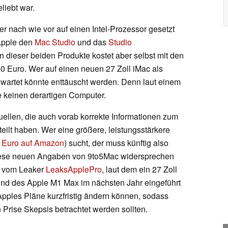
iebt war.
r nach wie vor auf einen Intel-Prozessor gesetzt
Apple den
Mac Studio
und das
Studio
n dieser beiden Produkte kostet aber selbst mit den
00 Euro. Wer auf einen neuen 27 Zoll iMac als
 wartet könnte enttäuscht werden. Denn laut einem
 keinen derartigen Computer.
Quellen, die auch vorab korrekte Informationen zum
ilt haben. Wer eine größere, leistungsstärkere
0 Euro auf Amazon
) sucht, der muss künftig also
. Diese neuen Angaben von 9to5Mac widersprechen
n vom Leaker
LeaksApplePro
, laut dem ein 27 Zoll
und des Apple M1 Max im nächsten Jahr eingeführt
 Apples Pläne kurzfristig ändern können, sodass
 Prise Skepsis betrachtet werden sollten.