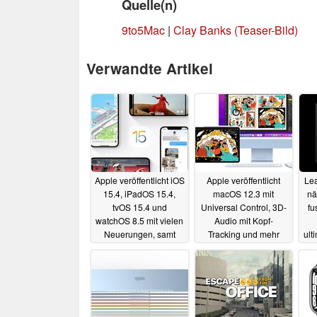
Quelle(n)
9to5Mac
|
Clay Banks (Teaser-Bild)
Verwandte Artikel
Apple veröffentlicht iOS
Apple veröffentlicht
Lea
15.4, iPadOS 15.4,
macOS 12.3 mit
nä
tvOS 15.4 und
Universal Control, 3D-
fu
watchOS 8.5 mit vielen
Audio mit Kopf-
Neuerungen, samt
Tracking und mehr
ult
Face ID mit Maske
14.03.2022
14.03.2022