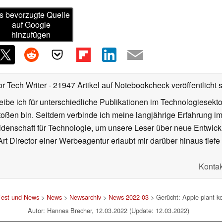
s bevorzugte Quelle
auf Google
hinzufügen
or Tech Writer
- 21947 Artikel auf Notebookcheck veröffentlicht
s
ibe ich für unterschiedliche Publikationen im Technologiesekt
oßen bin. Seitdem verbinde ich meine langjährige Erfahrung 
denschaft für Technologie, um unsere Leser über neue Entwick
rt Director einer Werbeagentur erlaubt mir darüber hinaus tiefe 
Kontak
Test und News
>
News
>
Newsarchiv
>
News 2022-03
> Gerücht: Apple plant k
Autor: Hannes Brecher, 12.03.2022 (Update: 12.03.2022)