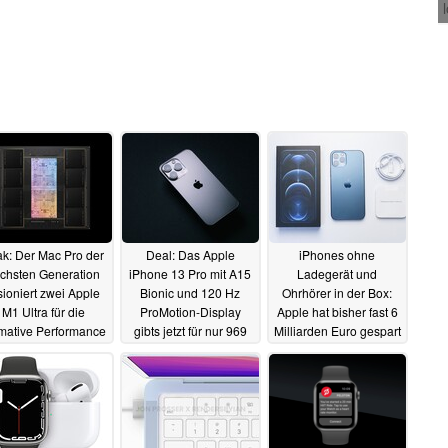
k: Der Mac Pro der
Deal: Das Apple
iPhones ohne
chsten Generation
iPhone 13 Pro mit A15
Ladegerät und
sioniert zwei Apple
Bionic und 120 Hz
Ohrhörer in der Box:
M1 Ultra für die
ProMotion-Display
Apple hat bisher fast 6
imative Performance
gibts jetzt für nur 969
Milliarden Euro gespart
Euro
14.03.2022
14.03.2022
14.03.2022