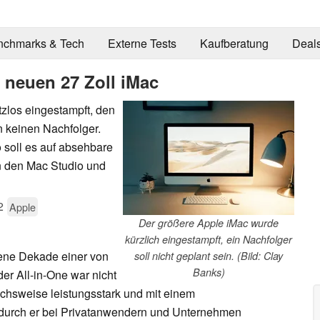
nchmarks & Tech
Externe Tests
Kaufberatung
Deal
 neuen 27 Zoll iMac
tzlos eingestampft, den
n keinen Nachfolger.
 soll es auf absehbare
un den Mac Studio und
2
Apple
Der größere Apple iMac wurde
kürzlich eingestampft, ein Nachfolger
gene Dekade einer von
soll nicht geplant sein. (Bild: Clay
Banks)
er All-in-One war nicht
ichsweise leistungsstark und mit einem
odurch er bei Privatanwendern und Unternehmen