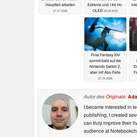
Hauptteil arbeiten
Extreme und 144-Hz-
ink
OLED
27.07.2026
28.05.2026
Final Fantasy XIV
kommt bald auf die
Nintendo Switch 2,
D
aber mit Abo-Falle
F
27.04.2026
Autor des
Originals
:
Ada
I became interested in t
publishing, I created s
can truly improve their 
audience at Notebookch