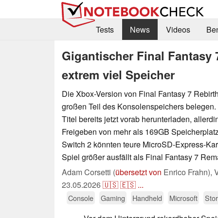
Tests
News
Videos
Be
Gigantischer Final Fantasy
extrem viel Speicher
Die Xbox-Version von Final Fantasy 7 Rebirth
großen Teil des Konsolenspeichers belegen.
Titel bereits jetzt vorab herunterladen, aller
Freigeben von mehr als 169GB Speicherplatz
Switch 2 könnten teure MicroSD-Express-Kar
Spiel größer ausfällt als Final Fantasy 7 Rem
Adam Corsetti (
übersetzt von
Enrico Frahn),
V
23.05.2026
🇺🇸
🇪🇸
...
Console
Gaming
Handheld
Microsoft
Sto