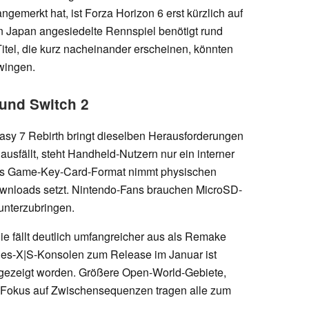
gemerkt hat, ist Forza Horizon 6 erst kürzlich auf
n Japan angesiedelte Rennspiel benötigt rund
itel, die kurz nacheinander erscheinen, könnten
wingen.
und Switch 2
tasy 7 Rebirth bringt dieselben Herausforderungen
ausfällt, steht Handheld-Nutzern nur ein interner
as Game-Key-Card-Format nimmt physischen
Downloads setzt. Nintendo-Fans brauchen MicroSD-
unterzubringen.
gie fällt deutlich umfangreicher aus als Remake
ries-X|S-Konsolen zum Release im Januar ist
gezeigt worden. Größere Open-World-Gebiete,
r Fokus auf Zwischensequenzen tragen alle zum