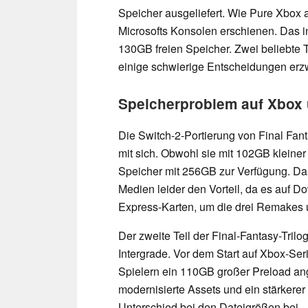
Speicher ausgeliefert. Wie Pure Xbox an
Microsofts Konsolen erschienen. Das i
130GB freien Speicher. Zwei beliebte T
einige schwierige Entscheidungen erz
Speicherproblem auf Xbox 
Die Switch-2-Portierung von Final Fan
mit sich. Obwohl sie mit 102GB kleiner 
Speicher mit 256GB zur Verfügung. D
Medien leider den Vorteil, da es auf 
Express-Karten, um die drei Remakes 
Der zweite Teil der Final-Fantasy-Trilo
Intergrade. Vor dem Start auf Xbox-Se
Spielern ein 110GB großer Preload an
modernisierte Assets und ein stärkere
Unterschied bei den Dateigrößen bei.