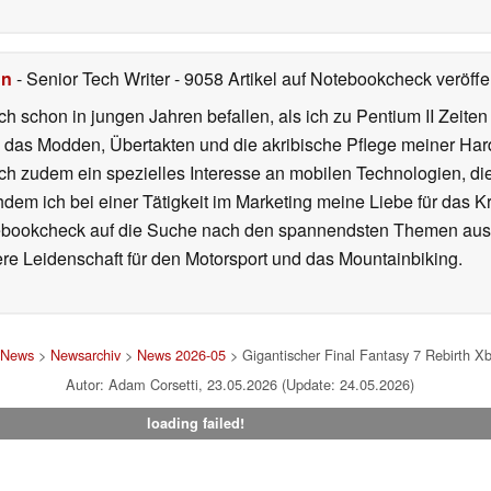
hn
- Senior Tech Writer
- 9058 Artikel auf Notebookcheck veröffen
ch schon in jungen Jahren befallen, als ich zu Pentium II Zeite
h das Modden, Übertakten und die akribische Pflege meiner Ha
ich zudem ein spezielles Interesse an mobilen Technologien, di
hdem ich bei einer Tätigkeit im Marketing meine Liebe für das 
ebookcheck auf die Suche nach den spannendsten Themen aus d
e Leidenschaft für den Motorsport und das Mountainbiking.
News
>
Newsarchiv
>
News 2026-05
> Gigantischer Final Fantasy 7 Rebirth X
Autor: Adam Corsetti, 23.05.2026 (Update: 24.05.2026)
loading failed!