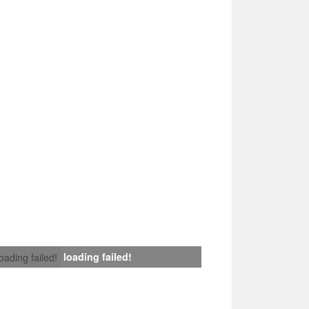
loading failed!
loading failed!