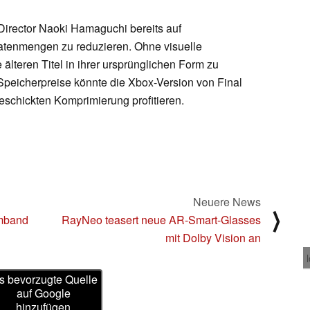
Director Naoki Hamaguchi bereits auf
atenmengen zu reduzieren. Ohne visuelle
 älteren Titel in ihrer ursprünglichen Form zu
Speicherpreise könnte die Xbox-Version von Final
eschickten Komprimierung profitieren.
Neuere News
⟩
rmband
RayNeo teasert neue AR-Smart-Glasses
mit Dolby Vision an
s bevorzugte Quelle
auf Google
hinzufügen