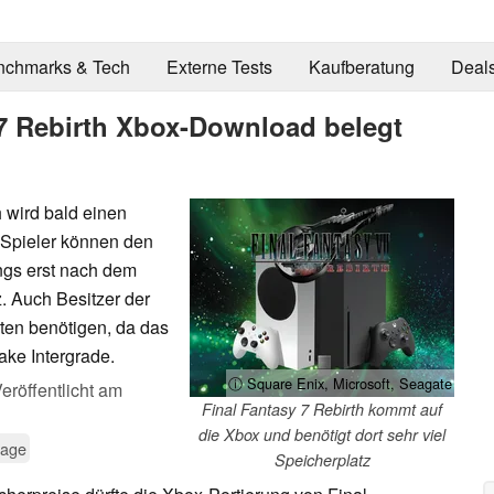
nchmarks & Tech
Externe Tests
Kaufberatung
Deal
 7 Rebirth Xbox-Download belegt
 wird bald einen
 Spieler können den
dings erst nach dem
. Auch Besitzer der
ten benötigen, da das
ake Intergrade.
ⓘ Square Enix, Microsoft, Seagate
eröffentlicht am
Final Fantasy 7 Rebirth kommt auf
die Xbox und benötigt dort sehr viel
rage
Speicherplatz