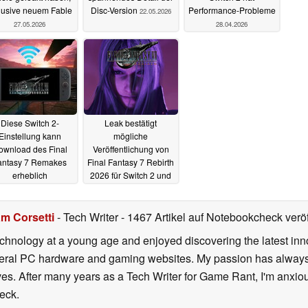
lusive neuem Fable
Disc-Version
Performance-Probleme
22.05.2026
27.05.2026
28.04.2026
Diese Switch 2-
Leak bestätigt
Einstellung kann
mögliche
ownload des Final
Veröffentlichung von
antasy 7 Remakes
Final Fantasy 7 Rebirth
erheblich
2026 für Switch 2 und
beschleunigen
Xbox
08.09.2025
25.01.2026
m Corsetti
- Tech Writer
- 1467 Artikel auf Notebookcheck veröf
echnology at a young age and enjoyed discovering the latest inn
everal PC hardware and gaming websites. My passion has always
lives. After many years as a Tech Writer for Game Rant, I'm anx
eck.