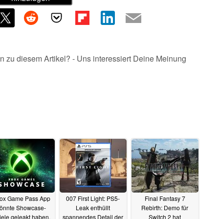
n zu diesem Artikel? - Uns interessiert Deine Meinung
ox Game Pass App
007 First Light: PS5-
Final Fantasy 7
önnte Showcase-
Leak enthüllt
Rebirth: Demo für
iele geleakt haben,
spannendes Detail der
Switch 2 hat