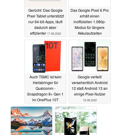
Gerücht: Das Google
Das Google Pixel 6 Pro
Pixel Tablet unterstützt
erhält einen
nur 64-bit-Apps, läuft
inoffiziellen 1.080p-
dadurch aber
Modus für längere
effizienter
Akkulaufzeiten
17.08.2022
16.08.2022
Auch TSMC ist kein
Google verteilt
Heilsbringer für
versehentlich Android
Qualcomm -
12 statt Android 13 an
Snapdragon 8+ Gen 1
einige Pixel-Nutzer
im OnePlus 10T
16.08.2022
getestet
16.08.2022