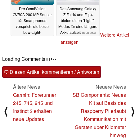
Der OmniVision
Das Samsung Galaxy
OVB0A 200 MP Sensor
Z Fold4 und Flip4
für Smartphones
bieten einen "Light"-
verspricht die beste
Modus für eine längere
Low-Light-
Akkulaufzeit
15.08.2022
Weitere Artikel
Performance seiner
anzeigen
Klasse
16.08.2022
Loading Comments
Diesen Artikel kommentieren / Antworten
Ältere News
Neuere News
Garmin: Forerunner
SB Components: Neues
245, 745, 945 und
Kit auf Basis des
⟨
⟩
Instinct 2 erhalten
Raspberry Pi erlaubt
neue Updates
Kommunikation mit
Geräten über Kilometer
hinweg