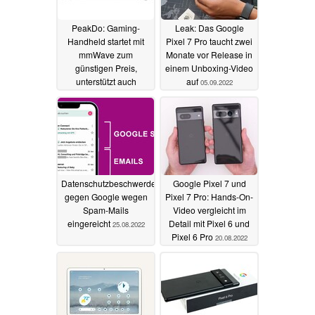
PeakDo: Gaming-
Leak: Das Google
Handheld startet mit
Pixel 7 Pro taucht zwei
mmWave zum
Monate vor Release in
günstigen Preis,
einem Unboxing-Video
unterstützt auch
auf
05.09.2022
PlayStation 5, Switch
und Xbox
08.01.2024
Datenschutzbeschwerde
Google Pixel 7 und
gegen Google wegen
Pixel 7 Pro: Hands-On-
Spam-Mails
Video vergleicht im
eingereicht
Detail mit Pixel 6 und
25.08.2022
Pixel 6 Pro
20.08.2022