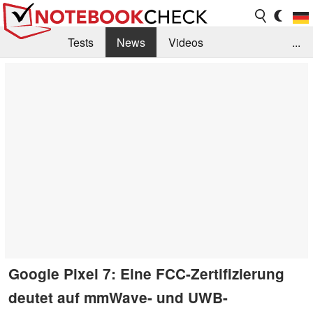
Tests
News
Videos
...
Benchmarks & Tech
Externe Tests
Kaufberatung
Deals
Suche
Jobs
Forum
Google Pixel 7: Eine FCC-Zertifizierung
deutet auf mmWave- und UWB-