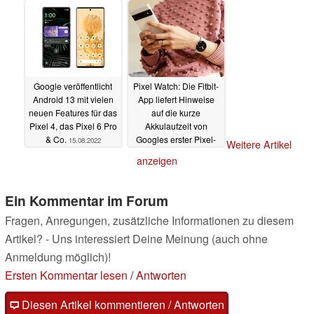
Klasse
16.08.2022
Google veröffentlicht
Pixel Watch: Die Fitbit-
Android 13 mit vielen
App liefert Hinweise
neuen Features für das
auf die kurze
Pixel 4, das Pixel 6 Pro
Akkulaufzeit von
& Co.
Googles erster Pixel-
15.08.2022
Weitere Artikel
Smartwatch
15.08.2022
anzeigen
Ein Kommentar im Forum
Fragen, Anregungen, zusätzliche Informationen zu diesem
Artikel? - Uns interessiert Deine Meinung (auch ohne
Anmeldung möglich)!
Ersten Kommentar lesen
/
Antworten
Diesen Artikel kommentieren / Antworten