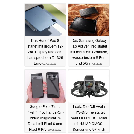
Das Honor Pad 8
Das Samsung Galaxy
startet mit großem 12-
Tab Active4 Pro startet
Zoll-Display und acht
mit robustem Gehäuse,
Lautsprechern für 329
wasserfestem S Pen
Euro
und 5G
02.09.2022
31.08.2022
Google Pixel 7 und
Leak: Die DJI Avata
Pixel 7 Pro: Hands-On-
FPV-Drohne startet
Video vergleicht im
bald für 629 US-Dollar
Detail mit Pixel 6 und
mit 48 MP CMOS-
Pixel 6 Pro
Sensor und 97 km/h
20.08.2022