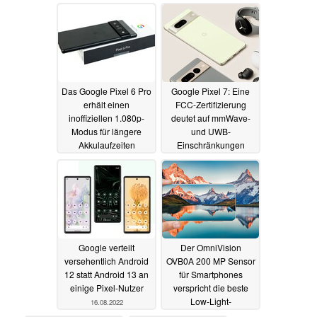
Geschwindigkeit
19.08.2022
Das Google Pixel 6 Pro
Google Pixel 7: Eine
erhält einen
FCC-Zertifizierung
inoffiziellen 1.080p-
deutet auf mmWave-
Modus für längere
und UWB-
Akkulaufzeiten
Einschränkungen
16.08.2022
16.08.2022
Google verteilt
Der OmniVision
versehentlich Android
OVB0A 200 MP Sensor
12 statt Android 13 an
für Smartphones
einige Pixel-Nutzer
verspricht die beste
Low-Light-
16.08.2022
Performance seiner