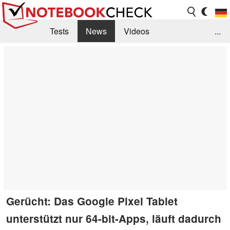
Tests
News
Videos
...
Benchmarks & Tech
Externe Tests
Kaufberatung
Deals
Suche
Jobs
Forum
Gerücht: Das Google Pixel Tablet
unterstützt nur 64-bit-Apps, läuft dadurch