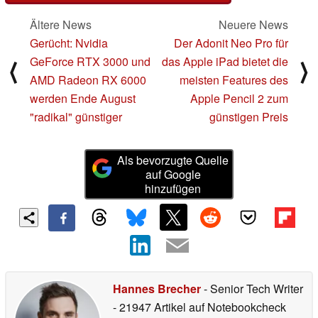
Ältere News
Neuere News
Gerücht: Nvidia
Der Adonit Neo Pro für
GeForce RTX 3000 und
das Apple iPad bietet die
⟨
⟩
AMD Radeon RX 6000
meisten Features des
werden Ende August
Apple Pencil 2 zum
"radikal" günstiger
günstigen Preis
Als bevorzugte Quelle
auf Google
hinzufügen
Hannes Brecher
- Senior Tech Writer
- 21947 Artikel auf Notebookcheck