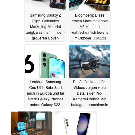
Samsung Galaxy Z
Bloomberg: Diese
Flip5: Geleaktes
ersten Macs mit Apple
Marketing-Material
M3 kommen
zeigt, was man mit dem
wahrscheinlich bereits
größeren Cover-
im Oktober
16.07.2023
Display so machen
kann
18.07.2023
Leaks zu Samsung
DJI Air 3: Hands-On-
One UI 6: Beta-Start
Videos zeigen viele
auch in Europa und für
Details der Pro-
ältere Galaxy-Phones
Kamera-Drohne, ein
neben Galaxy S23.
baldiger Launchtermin
Konzeptvideo zeigt
kursiert
16.07.2023
mögliches Design
16.07.2023