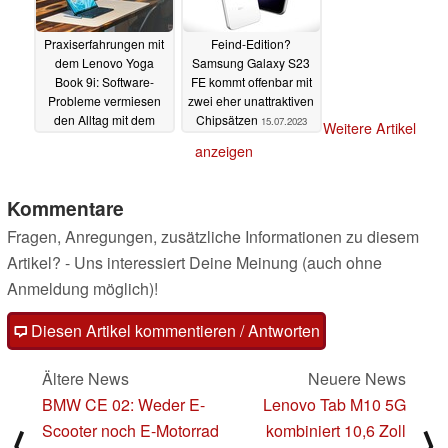
Praxiserfahrungen mit
Feind-Edition?
dem Lenovo Yoga
Samsung Galaxy S23
Book 9i: Software-
FE kommt offenbar mit
Probleme vermiesen
zwei eher unattraktiven
den Alltag mit dem
Chipsätzen
15.07.2023
Weitere Artikel
Dual-Display-Laptop
anzeigen
15.07.2023
Kommentare
Fragen, Anregungen, zusätzliche Informationen zu diesem
Artikel? - Uns interessiert Deine Meinung (auch ohne
Anmeldung möglich)!
Diesen Artikel kommentieren / Antworten
Ältere News
Neuere News
BMW CE 02: Weder E-
Lenovo Tab M10 5G
Scooter noch E-Motorrad
kombiniert 10,6 Zoll
⟨
⟩