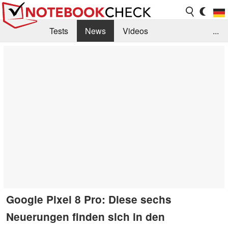
Tests
News
Videos
...
Benchmarks & Tech
Externe Tests
Kaufberatung
Deals
Suche
Jobs
Forum
Google Pixel 8 Pro: Diese sechs
Neuerungen finden sich in den