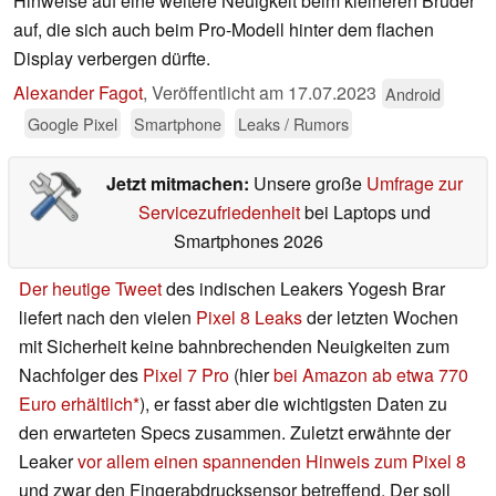
Hinweise auf eine weitere Neuigkeit beim kleineren Bruder
auf, die sich auch beim Pro-Modell hinter dem flachen
Display verbergen dürfte.
Alexander Fagot
,
Veröffentlicht am
17.07.2023
Android
Google Pixel
Smartphone
Leaks / Rumors
Jetzt mitmachen:
Unsere große
Umfrage zur
Servicezufriedenheit
bei Laptops und
Smartphones 2026
Der heutige Tweet
des indischen Leakers Yogesh Brar
liefert nach den vielen
Pixel 8 Leaks
der letzten Wochen
mit Sicherheit keine bahnbrechenden Neuigkeiten zum
Nachfolger des
Pixel 7 Pro
(hier
bei Amazon ab etwa 770
Euro erhältlich
), er fasst aber die wichtigsten Daten zu
den erwarteten Specs zusammen. Zuletzt erwähnte der
Leaker
vor allem einen spannenden Hinweis zum Pixel 8
und zwar den Fingerabdrucksensor betreffend. Der soll