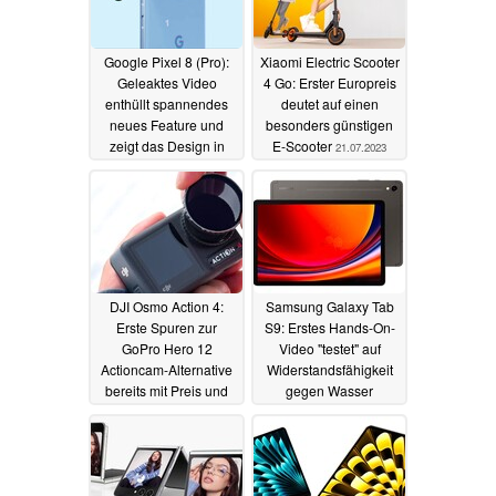
Google Pixel 8 (Pro):
Xiaomi Electric Scooter
Geleaktes Video
4 Go: Erster Europreis
enthüllt spannendes
deutet auf einen
neues Feature und
besonders günstigen
zeigt das Design in
E-Scooter
21.07.2023
Hellblau
12.08.2023
DJI Osmo Action 4:
Samsung Galaxy Tab
Erste Spuren zur
S9: Erstes Hands-On-
GoPro Hero 12
Video "testet" auf
Actioncam-Alternative
Widerstandsfähigkeit
bereits mit Preis und
gegen Wasser
potentiellem Hands-
19.07.2023
On-Bild
19.07.2023