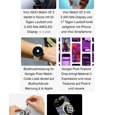
Vivo iQOO Watch GT 2
Vivo Watch GT 2 mit
startet in Kürze mit 33
2.400 Nits Display und
Tagen Laufzeit und
17 Tagen Laufzeit funkt
2.400 Nits AMOLED-
zeitgleich mit iPhone
Display
und Vivo-Smartphone
13.10.2025
13.10.2025
Blutdruckmessung für
Google Pixel Feature
Google Pixel Watch:
Drop bringt Material 3
Code-Leak deutet auf
Expressive und neue
Bluthochdruck-
Features auf Pixel 6
Warnung à la Apple
und neuere
Watch
Smartphones
30.09.2025
03.09.2025