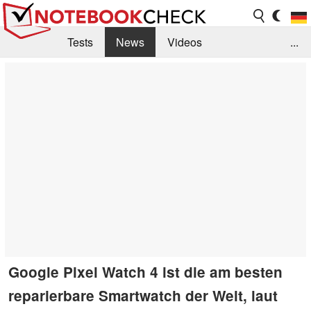
Tests
News
Videos
...
Benchmarks & Tech
Externe Tests
Kaufberatung
Deals
Suche
Jobs
Forum
Google Pixel Watch 4 ist die am besten
reparierbare Smartwatch der Welt, laut