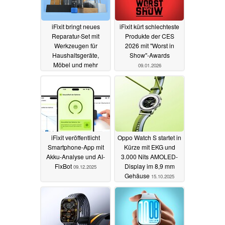
iFixit bringt neues
iFixit kürt schlechteste
Reparatur-Set mit
Produkte der CES
Werkzeugen für
2026 mit "Worst in
Haushaltsgeräte,
Show"-Awards
Möbel und mehr
09.01.2026
heraus
07.07.2026
iFixit veröffentlicht
Oppo Watch S startet in
Smartphone-App mit
Kürze mit EKG und
Akku-Analyse und AI-
3.000 Nits AMOLED-
FixBot
Display im 8,9 mm
09.12.2025
Gehäuse
15.10.2025