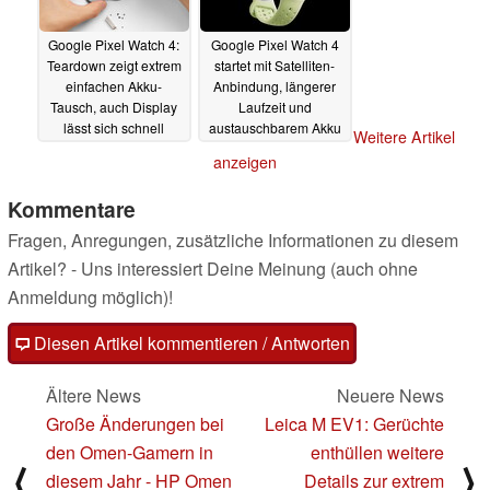
Google Pixel Watch 4:
Google Pixel Watch 4
Teardown zeigt extrem
startet mit Satelliten-
einfachen Akku-
Anbindung, längerer
Tausch, auch Display
Laufzeit und
lässt sich schnell
austauschbarem Akku
Weitere Artikel
ersetzen
25.08.2025
20.08.2025
anzeigen
Kommentare
Fragen, Anregungen, zusätzliche Informationen zu diesem
Artikel? - Uns interessiert Deine Meinung (auch ohne
Anmeldung möglich)!
Diesen Artikel kommentieren / Antworten
Ältere News
Neuere News
Große Änderungen bei
Leica M EV1: Gerüchte
den Omen-Gamern in
enthüllen weitere
⟨
⟩
diesem Jahr - HP Omen
Details zur extrem