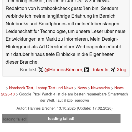
Technologiesektor, bis ich im Jahr 2018 zur News-
Redaktion von Notebookcheck gestoßen bin. Seitdem
verbinde ich meine langjährige Erfahrung im Bereich
Notebooks und Smartphones mit meiner lebenslangen
Leidenschaft für Technologie, um unsere Leser über neue
Entwicklungen am Markt zu informieren. Mein Design-
Hintergrund als Art Director einer Werbeagentur erlaubt
mir darüber hinaus tiefe Einblicke in die Eigenheiten
dieser Branche.
Kontakt:
@HannesBrecher
,
LinkedIn
,
Xing
>
Notebook Test, Laptop Test und News
>
News
>
Newsarchiv
>
News
2025-10
> Google Pixel Watch 4 ist die am besten reparierbare Smartwatch
der Welt, laut iFixit-Teardown
Autor: Hannes Brecher, 13.10.2025 (Update: 17.02.2026)
loading failed!
loading failed!